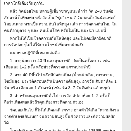
เวลาใกล้เคียงกันทุกวัน
แล้ว วัดบ่อยไหม หลายผู้เชี่ยวชาญแนะนำว่า วัด 2–3 วันต่อ
สัปดาห์ ก็เพียงพอ หรือวัดเป็น "ชุด" เช่น 7 วันก่อนถึงวันนัดแพทย์
โดยเฉพาะ หากเป็นความดันโลหิตสูง แล้ว การวัดต่างกันไหม ใน
คนที่อายุต่าง ๆ และ คนเป็นโรค หรือไม่เป็น แนะนำ แบบนี้
หากไม่ได้เป็นโรคความดันโลหิตสูง และไม่เคยมีค่าผิดปกติ
การวัดบ่อยๆไม่ได้ให้ประโยชน์เพิ่มมากนักครับ
แนวทางปฏิบัติที่เหมาะสมคือ
1. อายุน้อยกว่า 40 ปี และสุขภาพดี: วัดเป็นครั้งคราว เช่น
เดือนละ 1–2 ครั้ง หรือช่วงที่ตรวจสุขภาพประจำปี
2. อายุ 40 ปีขึ้นไป หรือมีปัจจัยเสี่ยง (น้ำหนักเกิน, เบาหวาน,
ไขมันสูง, ประวัติครอบครัวเป็นความดันสูง): อาจวัด สัปดาห์ละ 1
วัน หรือ เดือนละ 1 สัปดาห์ (เช่น วัด 3–7 วันติดกัน แล้วหยุด)
3. สำหรับคนสุขภาพดีทั่วไป การวัด สัปดาห์ละ 1–2 ครั้ง ก็
ถือว่าเพียงพอแล้วถ้าคุณต้องการติดตามตัวเอง
วัดบ่อยเกินไป ก็ไม่ได้เกิดผลดี เพราะ อาจทำให้เกิด "ความกังวล
จากตัวเลขเกินเหตุ" จนความดันสูงขึ้นชั่วคราวและตีความผลผิด
ได้
โดยปกติ หากวัดที่บ้านแล้วค่าเฉลี่ยอยู่ต่ำกว่า 135/85 mmHg