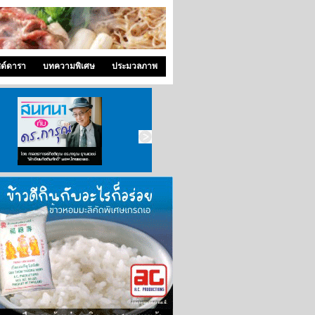
ซด์ดารา
บทความพิเศษ
ประมวลภาพ
สนทนากับ ดร.การุณ
ซุปเปอร์แพท
คุณหมอ..ขอคุย