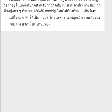
ถือว่าอยู่ในเกณฑ์ปกติสำหรับการวัดที่บ้าน ส่วนค่าที่เหมาะสมมาก
มักอยู่แถว ๆ ต่ำกว่า 120/80 mmHg โดยไม่ต้องต่ำมากเป็นพิเศษ
แค่นี้ง่าย ๆ ทำให้เป็น habit โดยเฉพาะ หากคุณมีความเสี่ยงนะ
(ผศ. นพ สุรัตน์ ตันประเวช)