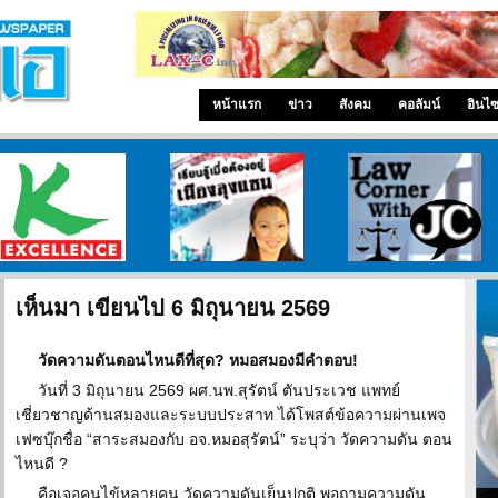
หน้าแรก
ข่าว
สังคม
คอลัมน์
อินไ
ศูนย์วิจัยกสิกรไทย
เรียนรู้เมื่ออยู่เมืองลุงแซม
ทนายความโจอี้
เห็นมา เขียนไป 6 มิถุนายน 2569
วัดความดันตอนไหนดีที่สุด? หมอสมองมีคำตอบ!
วันที่ 3 มิถุนายน 2569 ผศ.นพ.สุรัตน์ ตันประเวช แพทย์
เชี่ยวชาญด้านสมองและระบบประสาท ได้โพสต์ข้อความผ่านเพจ
เฟซบุ๊กชื่อ “สาระสมองกับ อจ.หมอสุรัตน์” ระบุว่า วัดความดัน ตอน
ไหนดี ?
คือเจอคนไข้หลายคน วัดความดันเย็นปกติ พอถามความดัน