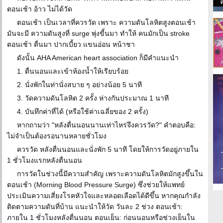
ตอนเช้า อ้าว ไม่ได้วัด
ตอนเช้า เป็นเวลาที่ควรวัด เพราะ ความดันโลหิตสูงตอนเช้า
มันจะมี ความดันสูงที่ surge พุ่งขี้นมา ทำให้ คนมักเป็น stroke
ตอนเช้า ตื่นมา ปากเบี้ยว แขนอ่อน หน้าชา
ดังนั้น AHA American heart association ก็มีคำแนะนำ
1. ตื่นนอนและเข้าห้องน้ำให้เรียบร้อย
2. นั่งพักในท่านั่งสบาย ๆ อย่างน้อย 5 นาที
3. วัดความดันโลหิต 2 ครั้ง ห่างกันประมาณ 1 นาที
4. บันทึกค่าที่ได้ (หรือใช้ค่าเฉลี่ยของ 2 ครั้ง)
หากถามว่า "หลังตื่นนอนนานเท่าไหร่จึงควรวัด?" คำตอบคือ:
ไม่จำเป็นต้องรอนานหลายชั่วโมง
ควรวัด หลังตื่นนอนและนั่งพัก 5 นาที โดยให้การวัดอยู่ภายใน
1 ชั่วโมงแรกหลังตื่นนอน
การวัดในช่วงนี้มีความสำคัญ เพราะความดันโลหิตมักสูงขึ้นใน
ตอนเช้า (Morning Blood Pressure Surge) ซึ่งช่วยให้แพทย์
ประเมินความเสี่ยงโรคหัวใจและหลอดเลือดได้ดีขึ้น หากคุณกำลัง
ติดตามความดันที่บ้าน แนะนำให้วัด วันละ 2 ช่วง ตอนเช้า:
ภายใน 1 ชั่วโมงหลังตื่นนอน ตอนเย็น: ก่อนนอนหรือช่วงเย็นใน