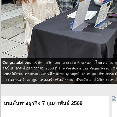
Congratulations
…ชนิตา ศรีดาเกษ เครธอร์น ตัวแทนสาวไทย คว้ามงกุฎ
จัดขึ้นเมื่อวันที่ 29 มกราคม 2569 ที่ The Westgate Las Vegas Resort
Artist ฝีมือขั้นเทพของแอลเอ หมี ชนกพร พุ่มพฤกษ์ เป็นคนดูแลด้านการแต
สาวไทยจนคว้ามงกุฏมาครองสร้างชื่อเสียงบนเวทีระดับโลกให้กับประเทศ
บนเส้นทางธุรกิจ 7 กุมภาพันธ์ 2569