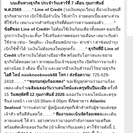
บนเส้นทางธุรกิจ ประจำวันเสาร์ที่ 7 เดือน กุมภาพันธ์
พ.ศ.2569
……..*
Line of Credit
(วงเงินหมุนเวียน) คือวงเงินทุนที่
ธุรกิจสามารถ เบิกใช้เมื่อจำเป็น ใช้เท่าไร จ่ายดอกเบี้ยเฉพาะส่วน
ที่ใช้จริง เหมาะมากสำหรับธุรกิจที่ต้องการความคล่องตัว……..*
ข้อดีของ Line of Credit•
ไม่ต้องใช้เงินก้อนเดียวทั้งหมด• ดอกเบี้ย
ถูกกว่าเงินกู้ระยะสั้น• ใช้เสริมสภาพคล่องรายเดือน• เหมาะกับค่า
ใช้จ่าย เช่น– วัตถุดิบ– เงินเดือนพนักงาน– ค่าเช่า / ค่าซ่อมบำรุง
เบิกใช้ซ้ำได้ วงเงินไม่ต้องขอใหม่ทุกครั้ง……..*
ธุรกิจที่มี Line of
Credit
บริหารเงินได้อย่างมืออาชีพ พร้อมรับโอกาสและขยาย
ธุรกิจได้ตลอดเวลา หากคุณเป็นเจ้าของธุรกิจ เปิดกิจการมาแล้ว
อย่างน้อย 3 เดือน ขึ้นไป และอยากมีวงเงินสำรองไว้ขยายธุรกิจ
ไอดี ไลน์ nooknooknook88 โทร / ส่งข้อความ:
725-529-
2418……..*
“ชมรมกลุ่มร้องเพลง”
ขอเชิญทุกท่านร่วมงานร้อง
เพลง-เต้นรำ
เฉลิมฉลองวันวาเลนไทน์และตรุษจีนปีมะเมีย
ครั้งที่
15
วันพฤหัสที่ 12 กุมภาพันธ์ 2026
ฉลองวันวาเลนไทน์และตรุษ
จีนล่วงหน้า เวลา10.00am-4.00pm ที่ภัตตาคาร
Atlantic
Seafood
”การแต่งกาย“ ผู้หญิงแต่งชุดกี่เพ้าสำหรับผู้ชายแต่งชุด
เจ้าสัว หรือสีสันสดใส……..*
ทีมงานจะเน้นจัดร้องเพลง
และเต้น
ลายแดนซ์ ให้ สว. อย่างพวกเรามาออกกำลังกายคลายเครียด
พร้อมตัดเค็กฉลองวันเกิด (นำเค็กมากันเองค่ะ) ค่าใช้จ่ายดังนี้ 1.