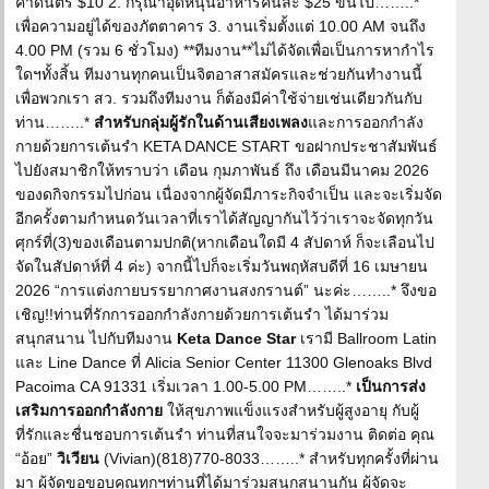
ค่าดนตรี $10 2. กรุณาอุดหนุนอาหารคนละ $25 ขึ้นไป……..*
เพื่อความอยู่ได้ของภัตตาคาร 3. งานเริ่มตั้งแต่ 10.00 AM จนถึง
4.00 PM (รวม 6 ชั่วโมง) **ทีมงาน**ไม่ได้จัดเพื่อเป็นการหากำไร
ใดฯทั้งสิ้น ทีมงานทุกคนเป็นจิตอาสาสมัครและช่วยกันทำงานนี้
เพื่อพวกเรา สว. รวมถึงทีมงาน ก็ต้องมีค่าใช้จ่ายเช่นเดียวกันกับ
ท่าน……..*
สำหรับกลุ่มผู้รักในด้านเสียงเพลง
และการออกกำลัง
กายด้วยการเต้นรำ KETA DANCE START ขอฝากประชาสัมพันธ์
ไปยังสมาชิกให้ทราบว่า เดือน กุมภาพันธ์ ถึง เดือนมีนาคม 2026
ของดกิจกรรมไปก่อน เนื่องจากผู้จัดมีภาระกิจจำเป็น และจะเริ่มจัด
อีกครั้งตามกำหนดวันเวลาที่เราได้สัญญากันไว้ว่าเราจะจัดทุกวัน
ศุกร์ที่(3)ของเดือนตามปกติ(หากเดือนใดมี 4 สัปดาห์ ก็จะเลือนไป
จัดในสัปดาห์ที่ 4 ค่ะ) จากนี้ไปก็จะเริ่มวันพฤหัสบดีที่ 16 เมษายน
2026 “การแต่งกายบรรยากาศงานสงกรานต์” นะค่ะ……..* จึงขอ
เชิญ!!ท่านที่รักการออกกำลังกายด้วยการเต้นรำ ได้มาร่วม
สนุกสนาน ไปกับทีมงาน
Keta Dance Star
เรามี Ballroom Latin
และ Line Dance ที่ Alicia Senior Center 11300 Glenoaks Blvd
Pacoima CA 91331 เริ่มเวลา 1.00-5.00 PM……..*
เป็นการส่ง
เสริมการออกกำลังกาย
ให้สุขภาพแข็งแรงสำหรับผู้สูงอายุ กับผู้
ที่รักและชื่นชอบการเต้นรำ ท่านที่สนใจจะมาร่วมงาน ติดต่อ คุณ
“อ้อย”
วิเวียน
(Vivian)(818)770-8033……..* สำหรับทุกครั้งที่ผ่าน
มา ผู้จัดขอขอบคุณทุกฯท่านที่ได้มาร่วมสนุกสนานกัน ผู้จัดจะ