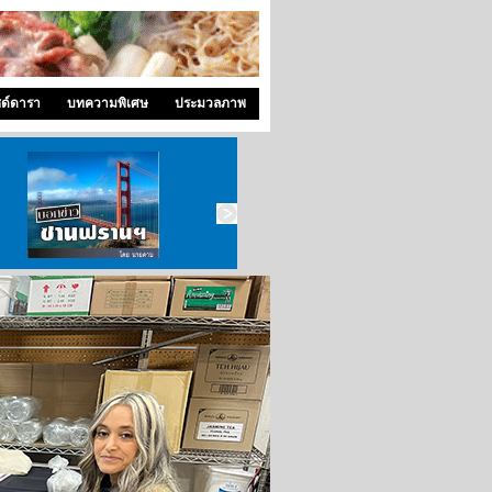
ซด์ดารา
บทความพิเศษ
ประมวลภาพ
บอกข่าว ซานฟราน
ท่องไปใน San Francisco
สังคมซีแอตเติ้ล