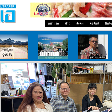
หน้าแรก
ข่าว
สังคม
คอลัมน์
อินไ
บนเส้นทางธุรกิจ
บันทึกจากเบย์เอเรีย
ลำนำ..ชีวิต