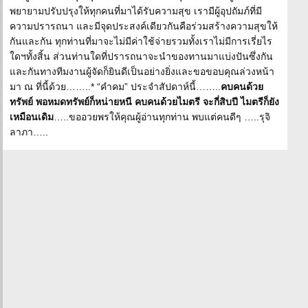
พยายามปรับปรุงให้ทุกคนที่มาได้รับความสุข เรามีผู้อุปถัมภ์ที่มี
ความปรารถนา และมีจุดประสงค์เดียวกันคือร่วมสร้างความสุขให้
กันและกัน ทุกท่านที่มาจะไม่มีค่าใช้จ่ายรวมทั้งเราไม่มีการเรี่ยไร
ใดฯทั้งสิ้น ส่วนท่านใดที่ปรารถนาจะนำของทานมาแบ่งปันซึ่งกัน
และกันทางทีมงานผู้จัดก็ยินดีเป็นอย่างยิ่งและขอขอบคุณล่วงหน้า
มา ณ ที่นี้ด้วย……..* “คำคม” ประจำสัปดาห์นี้……..
คบคนด้วย
ทรัพย์ พอหมดทรัพย์ก็หน่ายหนี คบคนด้วยไมตรี จะกี่สิบปี ไมตรีก็ยัง
เหมือนเดิม
…..ขออวยพรให้คุณผู้อ่านทุกท่าน พบแต่คนดีๆ …..รุจิ
ลาภา…..