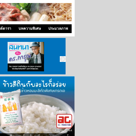
ซด์ดารา
บทความพิเศษ
ประมวลภาพ
สนทนากับ ดร.การุณ
ซุปเปอร์แพท
คุณหมอ..ขอคุย