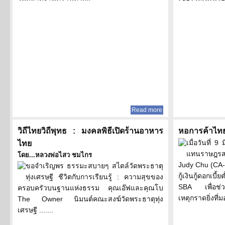
Read more
วิถีไทยวิถีพุทธ : มงคลพิธีเปิดร้านอาหาร
หอการค้าไทย
เมื่อวันที่ 
ไทย
แทนราษฎรสหร
โดย...หลวงพ่อไสว ชมไกร
Judy Chu (CA-
ขอจำเริญพร ธรรมะสบายๆ สไตล์วัดพระธาตุ
กู้เงินกู้ดอกเบี
ทุ่งเศรษฐี ชีวิตกับการเรียนรู้ : ความสุขของ
SBA เพื่อช่วย
ครอบครัวบนฐานแห่งธรรม คุณเอ๊ฟและคุณโบ
เหตุกราดยิ่งที่
The Owner นิมนต์คณะสงฆ์วัดพระธาตุทุ่ง
เศรษฐี .......