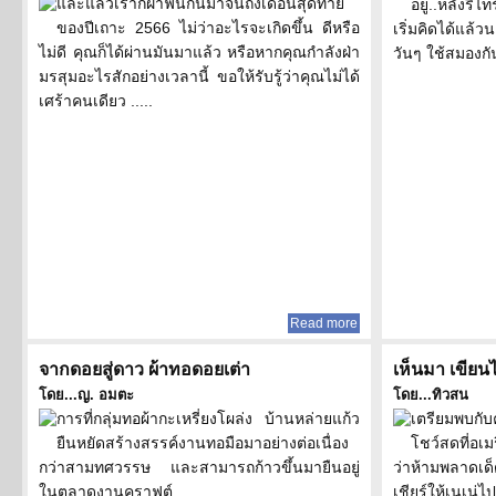
และแล้วเราก็ฝ่าฟันกันมาจนถึงเดือนสุดท้าย
อยู่..หลังรีไท
ของปีเถาะ 2566 ไม่ว่าอะไรจะเกิดขึ้น ดีหรือ
เริ่มคิดได้แล
ไม่ดี คุณก็ได้ผ่านมันมาแล้ว หรือหากคุณกำลังฝ่า
วันๆ ใช้สมองกัน
มรสุมอะไรสักอย่างเวลานี้ ขอให้รับรู้ว่าคุณไม่ได้
เศร้าคนเดียว .....
Read more
จากดอยสู่ดาว ผ้าทอดอยเต่า
เห็นมา เขียน
โดย...ญ. อมตะ
โดย...ทิวสน
การที่กลุ่มทอผ้ากะเหรี่ยงโผล่ง บ้านหล่ายแก้ว
เตรียมพบกั
ยืนหยัดสร้างสรรค์งานทอมือมาอย่างต่อเนื่อง
โชว์สดที่อเม
กว่าสามทศวรรษ และสามารถก้าวขึ้นมายืนอยู่
ว่าห้ามพลาดเ
ในตลาดงานคราฟต์ .....
เชียร์ให้เนเน่ไ