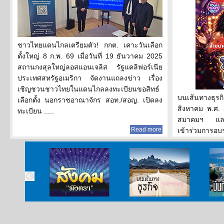
ชาวไทยแดนไกลเตรียมตัว! กกต. เคาะวันเลือก
ตั้งใหญ่ 8 ก.พ. 69 เมื่อวันที่ 19 ธันวาคม 2025
สถานกงสุลใหญ่ลอสแอนเจลิส รัฐแคลิฟอร์เนีย
ประเทศสหรัฐอเมริกา จัดงานแถลงข่าว เรื่อง
เชิญชวนชาวไทยในแดนไกลลงทะเบียนขอสิทธ์
บนเส้นทางธุร
เลือกตั้ง นอกราชอาณาจักร สอท./สอญ. เปิดลง
สิงหาคม พ.ศ.
ทะเบียน .....
สมาคมฯ และผ
Read more
เข้าร่วมการอบร
....
สังคมมังตรา
บนเส้นทางธุรกิจ
บั