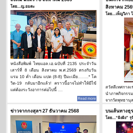
......
โดย...ญ.อมตะ
สิงหาคม 256
โดย...เพ็ญวิภา
หนังสือพิมพ์ ไทยแอล.เอ.ฉบับที่ 2135 ประจำวัน
เสาร์ที่ 8 เดือน สิงหาคม พ.ศ.2569 ตรงกับวัน
แรม 10 ค่ำ เดือน แปด (8-8) ปีมะเมีย……..* โค
วิด-19 กลับมาอีกแล้ว! คราวนี้อาจไม่ทำให้มีไข้
สวัสดีเทศกาลเข
แต่ต้องระวังอาการต่อไปนี้ ....
นำภาพกิจกรร
Read more
จากวัดพุทธาน
จาก ยุวกวีสุนัน
ข่าวจากกงสุลฯ 27 ธันวาคม 2568
บนเส้นทางธุร
โดย...“ผิงผิง” 