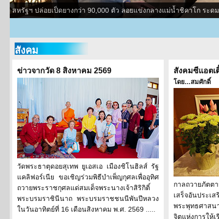
สหรัฐฯ ปล่อยเป็ดยางกว่า 90,000 ตัว ลอยแข่งกลางแม่น้ำชิคาโก ระดม
สังคม
ข่าวจากวัด 8 สิงหาคม 2569
สังคมซีแอตเ
โดย...สมศักดิ์
วัดพระธาตุดอยสุเทพ ยูเอสเอ เมืองชิโนฮิลส์ รัฐ
แคลิฟอร์เนีย ขอเชิญร่วมพิธีบำเพ็ญกุศลเพื่ออุทิศ
กาลถวายภัตตา
ถวายพระราชกุศลแด่สมเด็จพระนางเจ้าสิริกิติ์
เสร็จอันประเสร
พระบรมราชินีนาถ พระบรมราชชนนีพันปีหลวง
พระพุทธศาสนา 
ในวันอาทิตย์ที่ 16 เดือนสิงหาคม พ.ศ. 2569 .....
จิตแห่งการให้เ