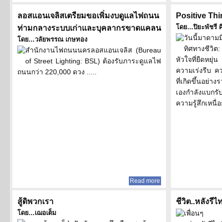
ลอสแอนเจลิสเตรียมขอเพิ่มงบดูแลไฟถนน
Positive Thi
โดย...ปิยะพัชรี ศ
ท่ามกลางระบบเก่าและบุคลากรขาดแคลน
วันนี้มาดา
โดย...วลัยพรรณ เกษทอง
ทิศทางชีวิต
สำนักงานไฟถนนนครลอสแอนเจลิส (Bureau
หัวใจที่ยืดหย
of Street Lighting: BSL) ต้องรับภาระดูแลไฟ
ความเร่งรีบ 
ถนนกว่า 220,000 ดวง .....
ที่เกิดขึ้นอย่า
เองกำลังแบกร
ความรู้สึกเหนื่อย
Read more
สู้ดิพวกเรา
ชีวิต..หลังรีไท
โดย...เฌอเต็ม
เพื่อนๆ วา