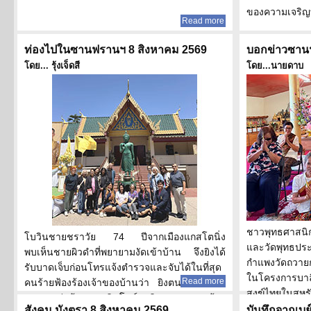
ของความเจริญทุ
Read more
ท่องไปในซานฟรานฯ 8 สิงหาคม 2569
บอกข่าวซาน
โดย... รุ้งเจ็ดสี
โดย...นายดาบ
ชาวพุทธศาสนิก
โบวินชายชราวัย 74 ปีจากเมืองแกสโตนิ่ง
และวัดพุทธประท
พบเห็นชายผิวดำที่พยายามงัดเข้าบ้าน จึงยิงได้
กำแพงวัดถวายก
รับบาดเจ็บก่อนโทรแจ้งตำรวจและจับได้ในที่สุด
ในโครงการบาล
Read more
คนร้ายฟ้องร้องเจ้าของบ้านว่า ยิงตนทำเกินกว่า
สงฆ์ไทยในสหรัฐอ
เหตุ แต่กล้องวงจรปิดโชว์พฤติกรรมของคนร้าย
สังคม มังตรา 8 สิงหาคม 2569
บันทึกจากเบ