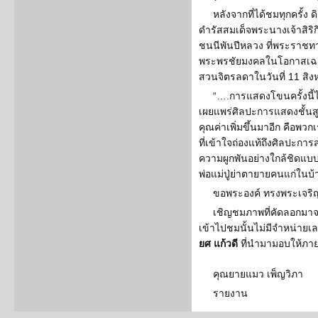
หลังจากที่ได้ชมทุกครั้ง 
ดำรัสสมเด็จพระนางเจ้าสิร
ชนนีพันปีหลวง ที่พระราชทา
พระพรชัยมงคลในโอกาสเฉล
สวนจิตรลดาในวันที่ 11 สิ
“….การแสดงโขนครั้งนี้ไ
เผยแพร่ศิลปะการแสดงชั้นสูงข
คุณค่าเพิ่มขึ้นมาอีก คือพวกเ
ที่เข้าใจถ่องแท้ถึงศิลปะกา
ความผูกพันอย่างใกล้ชิดแบ
พ่อแม่ปู่ย่าตายายคนแก่ในบ
ขอพระองค์ ทรงพระเจริญ
เชิญชมภาพที่คัดลอกมาจากส
เข้าไปชมนั้นไม่มีจำหน่าย
ยศ แก้วดี
ที่นำมามอบให้ภาย
คุณยายแมว เพ็ญวิภา
รายงาน