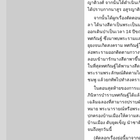
ญาติวงศ์ จากนั้นได้ดำเนินเร
ได้ปราบกากนาสูร อสูรญาต
จากนั้นได้ผูกเรื่องตัดต
ลา ได้นางสีดาเป็นพระเป็น
ออกเดินป่าเป็นเวลา 14 ปี
ทศกัณฐ์ ซึ่งมาพบพระรามแล
ยุยงจนเกิดสงคราม ทศกัณฐ์
ล่อพระรามออกติดตามกวางท
ลอบเข้ามารักนางสีดาพาขึ้
ในที่สุดทศกัณฐ์ได้พานางสี
พระรามพระลักษณ์ติดตามได้
ชมพู แล้วยกทัพไปทำสงครา
ในตอนสุดท้ายของการแส
ภินิหารบำราบทศกัณฐ์ได้แล้
เฉลิมฉลองที่สามารถปราบ
หมาย พระนารายณ์หรือพระจัก
ปกครองบ้านเมืองให้ความสงบ
บ้านเมือง ดับยุคเข็ญ นำชาต
จนถึงทุกวันนี้
(คัดลอกเรื่องย่อนี้มาจาก