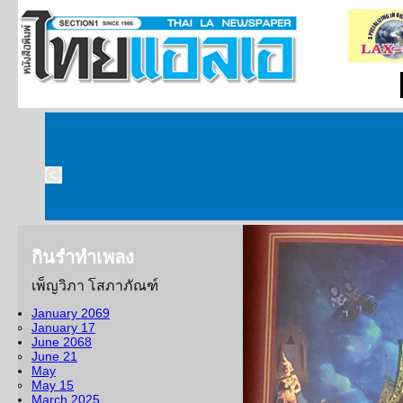
กินรำทำเพลง
เพ็ญวิภา โสภาภัณฑ์
กินรำทำเพลง 15 ม
January 2069
January 17
ตอน ไปชมโขน ธันวาค
June 2068
June 21
คงจะยังไม่สายเกินไปที่จ
May
ค.ศ. 2025 ขอคุณพระศรีรัตนไ
May 15
ดลบันดาลให้ท่านผู้อ่านปร
March 2025