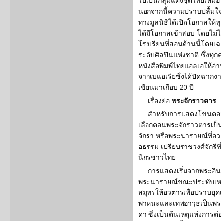
ไปเป็นกลุ่มแต่งชุดไทยเหมื
นอกจากนี้ความปราบปลื้มใจ
ทางมูลนิธิได้เปิดโอกาสให
ได้มีโอกาสเข้าสอบ โดยไม่ไ
โรงเรียนที่สอนด้านนี้โดยเ
ระดับศิลปินแห่งชาติ ซึ่งทุ
หนังสือพิมพ์ไทยแอลเอให้อ่
จากเบแอเรียซึ่งได้ปิดฉากงา
เขียนมาเกือบ 20 ปี
เรื่องย่อ
พระจักราวตาร
สำหรับการแสดงโขนตอน
เลือกตอนพระจักราวตารเป็
จักรา หรือพระนารายณ์ที่อ
อธรรม เปรียบราชวงศ์จักรี
นิกรชาวไทย
การแสดงเริ่มจากพระอิน
พระนารายณ์ขณะประทับเห
สมุทรให้อวตารเพื่อปราบยุ
พาหนะและเทพอาวุธเป็นพระ
ดา ซึ่งเป็นต้นเหตุแห่งการต่