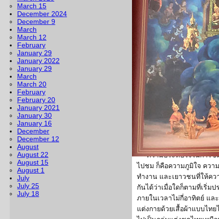
March 15
แข็งแรงตลอดปีใหม่นี้นะคะ
December 2024
ประเดิมทริปด้วยการไป
December 9
March
เสริมศิลปชีพฯ
March 12
February
ดิฉันมาเขียนคอลัมน์นี้
January 29
รานซิสโกเมื่อวันที่ 6 ธันวา
January 2022
ธันวาคม 2567 เล่าละเอียดถึ
January 29
March
ดิฉันไม่เคยพลาดโขนพระรา
March 20
พระนางเจ้าสิริกิติ์พระบร
February
โดยปกติแล้วโขนพระพระราช
February 20
January 2021
ธันวาคม ของทุกปี บังเอิญที่ส
January 30
มาจบในวันที่ 8 ธันวาคมพอด
January 16
December
เช้ารอบสุดท้ายคือบ่าย 2 โม
December 12
บุญอย่างยิ่ง ปีนี้เป็นการแ
August
August 22
ความประทับใจในการชมโข
August 15
ไปชม ก็คือความภูมิใจ ความปลื
August 1
ทำงาน และเยาวชนที่ให้คว
July
July 25
กันได้ว่าเมื่อใดก็ตามที่เริ
July 18
ภายในเวลาไม่กี่อาทิตย์ แล
แต่งกายด้วยเสื้อผ้าแบบไทยไท