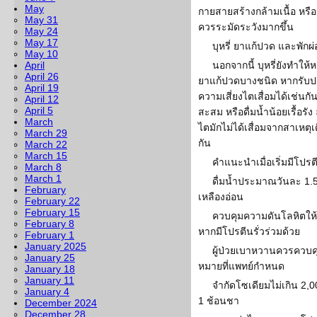
May
กายสายสร้างกล้ามเนื้อ หร
May 31
ควรระมัดระวังมากขึ้น
May 24
May 17
บุหรี่ ยาแก้ปวด และพักผ่
May 10
April
นอกจากนี้ บุหรี่ยังทำให้
April 26
ยาแก้ปวดบางชนิด หากรับประ
April 19
ความเสี่ยงไตเสื่อมได้เช่น
April 12
April 5
สะสม หรือดื่มน้ำน้อยเรื้อรั
March
ไตมักไม่ได้เสื่อมจากสาเหตุ
March 29
กัน
March 22
March 15
คำแนะนำเมื่อเริ่มมีโปรตี
March 8
March 1
ดื่มน้ำประมาณวันละ 1.5
February
เหลืองอ่อน
February 22
February 15
ควบคุมความดันโลหิตให้
February 8
หากมีโปรตีนรั่วร่วมด้วย
February 1
January 2025
ผู้ป่วยเบาหวานควรควบคุ
January 25
หมายที่แพทย์กำหนด
January 18
January 11
จำกัดโซเดียมไม่เกิน 2,0
January 4
1 ช้อนชา
December 2024
December 28