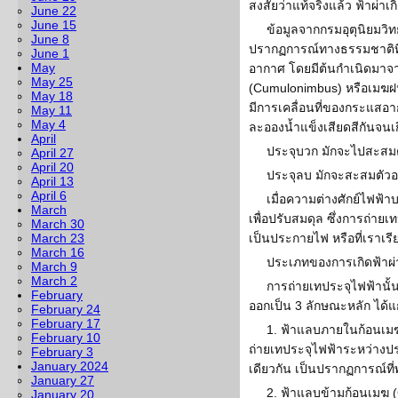
สงสัยว่าแท้จริงแล้ว ฟ้าผ่า
June 22
June 15
ข้อมูลจากกรมอุตุนิยมวิทย
June 8
ปรากฏการณ์ทางธรรมชาติที
June 1
May
อากาศ โดยมีต้นกำเนิดมาจา
May 25
(Cumulonimbus) หรือเมฆฝ
May 18
มีการเคลื่อนที่ของกระแสอ
May 11
May 4
ละอองน้ำแข็งเสียดสีกันจนเ
April
ประจุบวก มักจะไปสะสมต
April 27
April 20
ประจุลบ มักจะสะสมตัวอ
April 13
April 6
เมื่อความต่างศักย์ไฟฟ้าบ
March
เพื่อปรับสมดุล ซึ่งการถ่ายเท
March 30
March 23
เป็นประกายไฟ หรือที่เราเรี
March 16
ประเภทของการเกิดฟ้าผ่
March 9
March 2
การถ่ายเทประจุไฟฟ้านั้
February
ออกเป็น 3 ลักษณะหลัก ได้แก
February 24
February 17
1. ฟ้าแลบภายในก้อนเมฆ 
February 10
ถ่ายเทประจุไฟฟ้าระหว่าง
February 3
January 2024
เดียวกัน เป็นปรากฏการณ์ที่พ
January 27
2. ฟ้าแลบข้ามก้อนเมฆ (
January 20