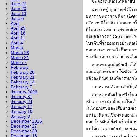
ชะลอไตเสื่อมได้หลายปี
June 27
June 20
นพ.เจษฎ์ บุณยวงศ์วิโร
June 13
มหาราชนครราชสีมา เปิดเผยผ
June 6
หรือการมีโปรตีนปนออกมาใ
April
April 25
ที่ไม่ควรมองข้าม เพราะมักห
April 18
แม้ผลตรวจค่า Creatinine ห
April 11
April 4
โปรตีนที่รั่วออกมาอย่างต่อเ
March
ตลอดเวลา อย่างไรก็ตาม หาก
March 28
ช่วงที่สามารถชะลอการเสื่
March 21
March 7
หากควบคุมปัจจัยเสี่ยงได
February
และพฤติกรรมการใช้ชีวิต โ
February 28
February 21
แล้วจะต้องจบลงที่การฟอก
February 14
เบาหวาน ตัวการสำคัญ
February 7
January 2026
เบาหวานถือเป็นหนึ่งใน
January 31
January 24
เนื่องจากระดับน้ำตาลในเลือด
January 17
ในไตอักเสบและเสียหาย ช่วง
January 10
แต่โปรตีนจะเริ่มหลุดออกมา
January 3
December 2025
บ่อย โปรตีนก็ยิ่งรั่วเร็วขึ้
December 27
แต่ไม่เคยตรวจปัสสาวะ จนมารู
December 20
December 13
ความดันสูง เร่งไตเสื่อม