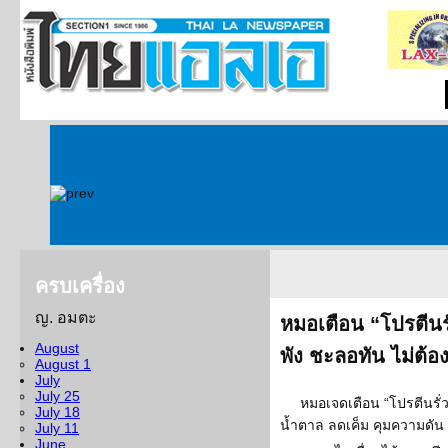
ครบเครื่อง
ญ. อมตะ
หมอเตือน “โปรตีนรั
August
พัง ชะลอทัน ไม่ต้
August 1
July
July 25
หมอเจดเตือน “โปรตีนรั่
July 18
น้ำตาล ลดเค็ม คุมความดัน
July 11
June