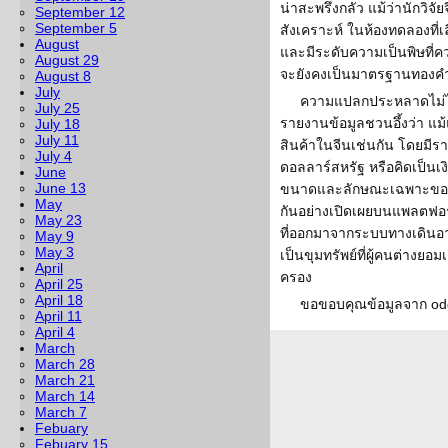
น่าสะพรึงกลัว แม้ว่านักวิจ
September 12
September 5
สังเคราะห์ ในห้องทดลองที่
August
และมีระดับความเป็นพิษที่ค
August 29
จะยังคงเป็นมาตรฐานทองคำ 
August 8
July
ความแปลกประหลาดไม่ได้หย
July 25
รายงานข้อมูลชวนอึ้งว่า แม้แ
July 18
July 11
สินค้าในจีนเช่นกัน โดยมีร
July 4
ดอลลาร์สหรัฐ หรือคิดเป็นเ
June
June 13
ขนาดและลักษณะเฉพาะของนิ
May
กันอย่างเปิดเผยบนแพลตฟอร
May 23
ที่ออกมาจากระบบทางเดินอาห
May 9
May 3
เป็นขุมทรัพย์ที่ผู้คนต่างยอ
April
ครอง
April 25
April 18
ขอขอบคุณข้อมูลจาก odd
April 11
April 4
March
March 28
March 21
March 14
March 7
Febuary
Febuary 15