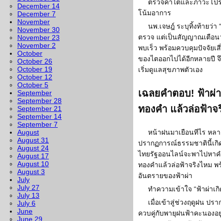
ตรวจค่าไตและภาวะโปรตีน
December 14
โน้มอาการ
December 7
November
นพ.เจษฎ์ ระบุทิ้งท้ายว่า
November 30
ตรวจ แต่เป็นสัญญาณเตือนว
November 23
November 2
พบเร็ว พร้อมควบคุมปัจจัยเส
October
ของไตออกไปได้อีกหลายปี จ
October 26
October 19
เริ่มดูแลสุขภาพตัวเอง
October 12
October 5
เฉลยคำตอบ! ฟ้าผ่า
September
September 28
ทองคำ แล้วล่อฟ้าจ
September 21
September 14
September 7
August
หน้าฝนมาเยือนทีไร หลาย
August 31
ปรากฏการณ์ธรรมชาตินี้เก
August 24
ไทยรัฐออนไลน์จะพาไปหาคำ
August 17
August 10
ทองคำแล้วล่อฟ้าจริงไหม พร้
August 3
อันตรายของฟ้าผ่า
July
July 27
ทำความเข้าใจ “ฟ้าผ่าเก
July 13
เมื่อเข้าสู่ช่วงฤดูฝน 
July 6
June
ควบคู่กับพายุฝนฟ้าคะนองอยู
June 29