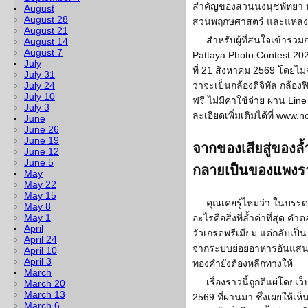
สำคัญของสวนนงนุชพัทยา ทั
August
August 28
สวนพฤกษศาสตร์ และแหล่งเรี
August 21
สำหรับผู้ที่สนใจเข้าร
August 14
August 7
Pattaya Photo Contest 2026
July
ที่ 21 สิงหาคม 2569 โดยไม่
July 31
July 24
ว่าจะเป็นกล้องดิจิทัล กล้องฟ
July 10
ฟรี ไม่มีค่าใช้จ่าย ผ่าน L
July 3
ละเอียดเพิ่มเติมได้ที่ www
June
June 26
June 19
จากของเสียสู่ของล้ำ
June 12
June 5
กลายเป็นของแพงร
May
May 22
May 15
คุณเคยรู้ไหมว่า ในบรร
May 8
May 1
อะไรคือสิ่งที่ล้ำค่าที่สุด คำต
April
วัวเกรดพรีเมียม แต่กลับเป็น
April 24
จากระบบย่อยอาหารอันแสนธร
April 10
April 3
ทองคำยังต้องหลีกทางให้
March
เรื่องราวนี้ถูกตีแผ่โดยเว
March 20
March 13
2569 ที่ผ่านมา ซึ่งเผยให้เห
March 6