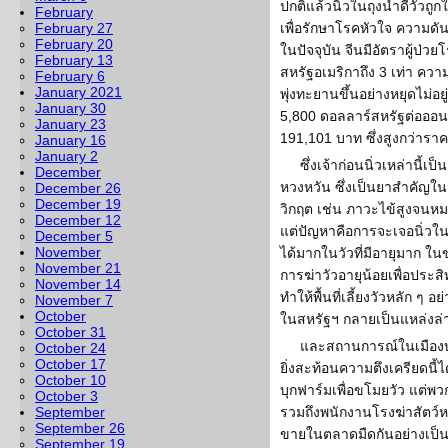
ปกติแล้วนิ่วในถุงน้ำดีวัว
February
February 27
เพื่อรักษาโรคหัวใจ ความด
February 20
ในปัจจุบัน จีนมีอัตราผู้ป่
February 13
สหรัฐอเมริกาถึง 3 เท่า ความ
February 6
January 2021
พุ่งทะยานขึ้นอย่างหยุดไม่อ
January 30
5,800 ดอลลาร์สหรัฐต่อออน
January 23
191,101 บาท ซึ่งสูงกว่าร
January 16
January 2
ซึ่งเจ้าก่อนนิ่วเหล่านี
December
หวงหวัน ซึ่งเป็นยาสำคัญ
December 26
December 19
วิกฤต เช่น ภาวะไข้สูงจนหม
December 12
แต่ปัญหาคือการจะเจอนิ่วในวั
December 5
November
ได้มากในวัวที่มีอายุมาก ใน
November 21
การฆ่าวัวอายุน้อยเพื่อประส
November 14
ทำให้พื้นที่เลี้ยงวัวหลัก ๆ 
November 7
October
ในสหรัฐฯ กลายเป็นแหล่งล่า
October 31
และสถานการณ์ในเมืองบ
October 24
October 17
ยิ่งสะท้อนความตึงเครียดนี้
October 10
บุกฟาร์มเพื่อขโมยวัว แต่พวก
October 3
September
รวมถึงพนักงานโรงฆ่าสัตว์
September 26
ขายในตลาดมืดกันอย่างเป็น
September 19