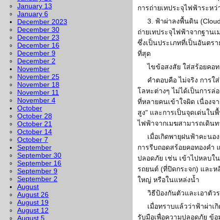
January 13
การถ่ายเทประจุไฟฟ้าระหว่าง
January 6
3. ฟ้าผ่าลงพื้นดิน (Clo
December 2023
December 30
ถ่ายเทประจุไฟฟ้าจากฐานเมฆ
December 23
ซึ่งเป็นประเภทที่เป็นอันตร
December 16
December 9
ที่สุด
December 2
ไขข้อสงสัย ใส่สร้อยคอท
November
November 25
คำตอบคือ ไม่จริง การใส
November 18
โลหะต่างๆ ไม่ได้เป็นการล่อฟ
November 11
November 4
ที่หลายคนเข้าใจผิด เนื่องจา
October
สูง" และการเป็นจุดเด่นในพื้น
October 28
ไฟฟ้าจากเมฆสามารถเดินทางลง
October 21
October 14
เมื่อเกิดพายุฝนฟ้าคะนอง 
October 7
September
การรีบถอดสร้อยคอทองคำ แต่
September 30
ปลอดภัย เช่น เข้าไปหลบในอ
September 16
รถยนต์ (ที่ปิดกระจก) และหลีก
September 9
September 2
ใหญ่ หรือในแหล่งน้ำ
August
วิธีป้องกันตัวและเอาตั
August 26
August 19
เมื่อทราบแล้วว่าฟ้าผ่าเก
August 12
รับมือเพื่อความปลอดภัย ข้
August 5