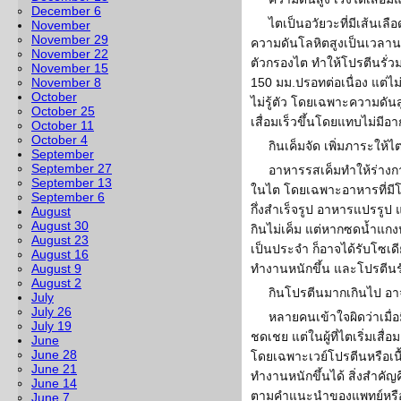
December 6
ไตเป็นอวัยวะที่มีเส้น
November
November 29
ความดันโลหิตสูงเป็นเวล
November 22
ตัวกรองไต ทำให้โปรตีนรั่
November 15
November 8
150 มม.ปรอทต่อเนื่อง แต่
October
ไม่รู้ตัว โดยเฉพาะความดันสู
October 25
เสื่อมเร็วขึ้นโดยแทบไม่มีอ
October 11
October 4
กินเค็มจัด เพิ่มภาระให้ไ
September
September 27
อาหารรสเค็มทำให้ร่างกา
September 13
ในไต โดยเฉพาะอาหารที่มีโซ
September 6
กึ่งสำเร็จรูป อาหารแปรรู
August
August 30
กินไม่เค็ม แต่หากซดน้ำแก
August 23
เป็นประจำ ก็อาจได้รับโซเด
August 16
August 9
ทำงานหนักขึ้น และโปรตีนรั่
August 2
กินโปรตีนมากเกินไป อาจ
July
July 26
หลายคนเข้าใจผิดว่าเมื่อม
July 19
ชดเชย แต่ในผู้ที่ไตเริ่มเส
June
June 28
โดยเฉพาะเวย์โปรตีนหรือเนื
June 21
ทำงานหนักขึ้นได้ สิ่งสำคั
June 14
ตามคำแนะนำของแพทย์หรือโ
June 7