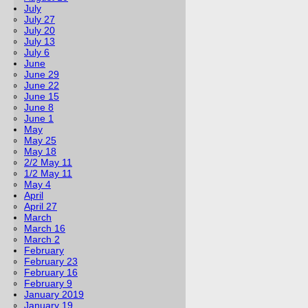
July
July 27
July 20
July 13
July 6
June
June 29
June 22
June 15
June 8
June 1
May
May 25
May 18
2/2 May 11
1/2 May 11
May 4
April
April 27
March
March 16
March 2
February
February 23
February 16
February 9
January 2019
January 19