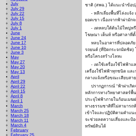
July
ชาติ (สพฉ.) ได้แนะนำข้อปฏิบ
July 29
- หลีกเลี่ยงพื้นที่โล่งแจ
July 22
July 15
ยอดเขา เนื่องจากฟ้าผ่ามักจะ
July 8
July 1
- งดหลบใต้ต้นไม้ใหญ่หรื
June
โฆษณา เต็นท์ หรือศาลาที่ตั้ง
June 24
June 17
หลบในอาคารที่ปลอดภัย 
June 10
รถยนต์ (ที่ปิดกระจกมิดชิด)
June 3
หรือโครงสร้างโลหะ
May
May 27
- งดใช้เครื่องใช้ไฟฟ้าแ
May 20
เครื่องใช้ไฟฟ้าทุกชนิด และ
May 13
April
กลางแจ้งหรือขณะเสียบสาย
April 29
ปรากฏการณ์ “ฟ้าผ่าเกิด
April 22
April 15
หลักการทางวิทยาศาสตร์พื้น
April 8
ประจุไฟฟ้าภายในก้อนเมฆฝ
April 1
March
ทางธรรมชาติที่ไม่สามารถห้า
March 25
เข้าใจและปฏิบัติตามคำแน
March 18
จะช่วยลดความเสี่ยงและป้องก
March 11
March 4
ทรัพย์สินได้
February
February 25