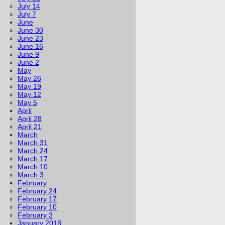
July 14
July 7
June
June 30
June 23
June 16
June 9
June 2
May
May 26
May 19
May 12
May 5
April
April 28
April 21
March
March 31
March 24
March 17
March 10
March 3
February
February 24
February 17
February 10
February 3
January 2018