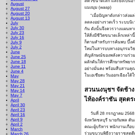
สัตว์ขนาดเล็ก และยังเป็นอา
August
แมงมุม (wasp)
August 27
August 20
“เมื่อปัญหาดังกล่าวส่
August 13
ลดลงอย่างรวดเร็ว ระบบนิเวศ
July
July 30
กัน ดังนั้นจึงควรวางแผนหาแ
July 23
ให้สิ่งมีชีวิตขนาดเล็กเหล่านี
July 16
ก็ตามสำหรับการค้นพบ บึ้งคำแพ
July 9
July 2
ใหม่ในสารบบทางอนุกรมวิธา
June
สัญลักษณ์ของพลังความร่วม
June 25
June 18
ผลักดันให้การศึกษาทรัพยา
June 11
อย่างมั่นคง พร้อมสืบสาน
June 4
ในเอเชียตะวันออกเฉียงใต้ใ
May
May 28
May 21
สวนนงนุชฯ จัดช้าง
May 14
May 7
ไท้องค์ราชัน สุดต
April
April 30
April 23
วันที่ 28 กรกฎาคม 256
April 16
April 9
จังหวัดชลบุรี นายกัมพล ต
April 2
คณะผู้บริหาร พนักงานเกือบ
March
ร่วมขบวนพิธีถวายราชสดุดี
March 26