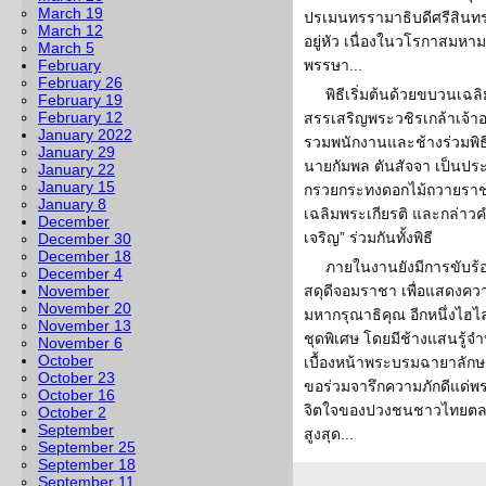
March 19
ปรเมนทรรามาธิบดีศรีสินท
March 12
อยู่หัว เนื่องในวโรกาสม
March 5
February
พรรษา...
February 26
พิธีเริ่มต้นด้วยขบวนเฉลิ
February 19
February 12
สรรเสริญพระวชิรเกล้าเจ้าอยู
January 2022
รวมพนักงานและช้างร่วมพิ
January 29
นายกัมพล ตันสัจจา เป็นประธ
January 22
January 15
กรวยกระทงดอกไม้ถวายราชส
January 8
เฉลิมพระเกียรติ และกล่า
December
เจริญ” ร่วมกันทั้งพิธี
December 30
December 18
ภายในงานยังมีการขับร
December 4
November
สดุดีจอมราชา เพื่อแสดงคว
November 20
มหากรุณาธิคุณ อีกหนึ่งไฮ
November 13
ชุดพิเศษ โดยมีช้างแสนรู้
November 6
October
เบื้องหน้าพระบรมฉายาลักษ
October 23
ขอร่วมจารึกความภักดีแด่พร
October 16
จิตใจของปวงชนชาวไทยตลอด
October 2
September
สูงสุด...
September 25
September 18
September 11