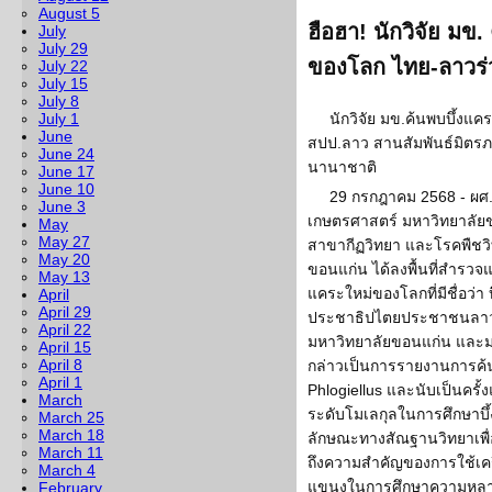
August 5
ฮือฮา! นักวิจัย มข
July
July 29
ของโลก ไทย-ลาวร่วมต
July 22
July 15
July 8
July 1
นักวิจัย มข.ค้นพบบึ้งแ
June
สปป.ลาว สานสัมพันธ์มิตรภ
June 24
นานาชาติ
June 17
June 10
29 กรกฎาคม 2568 - ผศ
June 3
เกษตรศาสตร์ มหาวิทยาลัยขอ
May
May 27
สาขากีฏวิทยา และโรคพืชว
May 20
ขอนแก่น ได้ลงพื้นที่สำรวจแ
May 13
แคระใหม่ของโลกที่มีชื่อว่า
April
April 29
ประชาธิปไตยประชาชนลาว 
April 22
มหาวิทยาลัยขอนแก่น และมหา
April 15
April 8
กล่าวเป็นการรายงานการค้นพ
April 1
Phlogiellus และนับเป็นครั้
March
ระดับโมเลกุลในการศึกษาบึ้
March 25
March 18
ลักษณะทางสัณฐานวิทยาเพื
March 11
ถึงความสำคัญของการใช้เค
March 4
แขนงในการศึกษาความหล
February