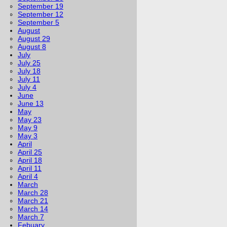
September 19
September 12
September 5
August
August 29
August 8
July
July 25
July 18
July 11
July 4
June
June 13
May
May 23
May 9
May 3
April
April 25
April 18
April 11
April 4
March
March 28
March 21
March 14
March 7
Febuary