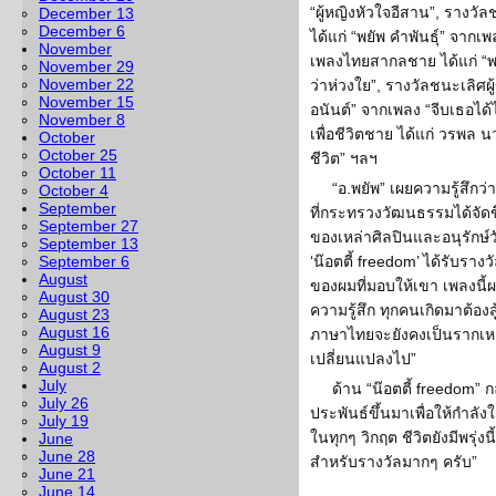
“ผู้หญิงหัวใจอีสาน”, รางวัล
December 13
December 6
ได้แก่ “พยัพ คำพันธุ์” จากเพล
November
เพลงไทยสากลชาย ได้แก่ “พ
November 29
November 22
ว่าห่วงใย”, รางวัลชนะเลิศผู
November 15
อนันต์” จากเพลง “จีบเธอได้
November 8
เพื่อชีวิตชาย ได้แก่ วรพล น
October
October 25
ชีวิต” ฯลฯ
October 11
“อ.พยัพ” เผยความรู้สึกว่า
October 4
September
ที่กระทรวงวัฒนธรรมได้จัดขึ
September 27
ของเหล่าศิลปินและอนุรักษ์ว
September 13
September 6
‘น๊อตตี้ freedom’ ได้รับรางว
August
ของผมที่มอบให้เขา เพลงนี้
August 30
ความรู้สึก ทุกคนเกิดมาต้องสู
August 23
August 16
ภาษาไทยจะยังคงเป็นรากเห
August 9
เปลี่ยนแปลงไป”
August 2
July
ด้าน “น๊อตตี้ freedom” กล
July 26
ประพันธ์ขึ้นมาเพื่อให้กำลังใ
July 19
ในทุกๆ วิกฤต ชีวิตยังมีพรุ่
June
June 28
สำหรับรางวัลมากๆ ครับ”
June 21
June 14