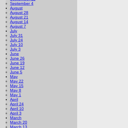
September 4
August
August 28
August 21
August 14
August 7
July
July 31
July 24
July 10
July 3
June
June 26
June 19
June 12
June 5
May
May 22
May 15
May 8
May 1
April
April 24
April 10
April 3
March
March 20
March 13