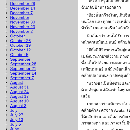
“มันไม่ได้รู้สึกน่ากลัวเ
December 28
ฉันกลับบ้าน” เธอกล่าว
December 14
December 7
“ห้องนั้นกว้างใหญ่เกินจ
November
บนโลก และทุกอย่างดูเหมือน
November 30
November 23
หัวใจ” เธอเล่าเสริม “แล้วฉ
November 2
มิวส์เผยว่า เธอได้รับการต
October
October 26
หน้าตาเหมือนมนุษย์ คล้ายต
October 19
October 12
“มีสิ่งมีชีวิตขนาดใหญ่สอง
October 5
เปล่งประกายพลังงาน ดวงต
September
ซึ้ง เต็มไปด้วยความเมตตา
September 28
September 21
เหมือนมนุษย์ แต่มีเหงือกเล็
September 14
คล้ายปลาแทนขา ปกคลุมด้ว
September 7
August
“พวกเขาเป็นทั้งชายและห
August 31
ด้วยคำพูด แต่ฉันเข้าใจทุกอ
August 24
เสริม
August 17
August 10
เธอกล่าวว่าแม้เธอจะไม่
August 3
July
คล้ายตัวละครจาก Avatar เหล
July 27
ได้กลับบ้าน และสื่อสารกับเธ
July 13
ภาพลวงตา และเราจะเริ่มมีชี
July 6
June