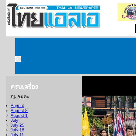
ครบเครื่อง
ญ. อมตะ
วธ.ปลุกพลังรัก มอ
August
ชาติ” 2568 “อ.พยัพ
August 8
August 1
รางวัล “เพชรในเพ
July
July 25
July 18
กระทรวงวัฒนธรรมจัดงา
July 11