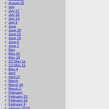
August 10
July
July 27
July 20
July 13
July 6
June
June 29
June 22
June 15
June 8
June 1
May
May 25
May 18
2/2 May 11
1/2 May 11
May 4
April
April 27
March
March 16
March 2
February
February 23
February 16
February 9
January 2019