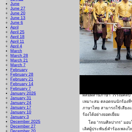
ภายใต้แนวคิด “ร่วมสืบสา
June
June 27
ด้านภาษาอย่างยั่งยืน” โดย
June 20
วัฒนธรรม เป็นประธาน พร้อ
June 13
กรมศิลปากร, “นางยุถิกา อิศ
June 6
April
วัฒนธรรม ร่วมด้วยผู้บริห
April 25
ร้อง และผู้ได้รับรางวัลเนื
April 18
April 11
2568 เข้าร่วม ณ หอประชุ
April 4
ภายในงานมีการจัดแสดง
March
March 28
เป็นกิจกรรมในการส่งเสริม
March 21
บันดาลใจให้แก่เด็ก เยาวชน
March 7
อนุรักษ์และการใช้ภาษาไทยอ
February
February 28
สำคัญคือการมอบรางวัล “เ
February 21
ผู้ประพันธ์เพลง เพื่อยกย่อ
February 14
February 7
ด้านภาษาไทย รวมถึงเชิดชู
January 2026
ผสมผสานภาษา วรรณศิลป์ ค
January 31
เหมาะสม ตลอดจนนักร้องที่ข
January 24
January 17
ภาษาไทย สามารถใช้เสียง
January 10
ร้องได้อย่างยอดเยี่ยม
January 3
December 2025
โดย “กรมศิลปากร” มอบให
December 27
เลิศผู้ประพันธ์คำร้องเพลงไท
December 20