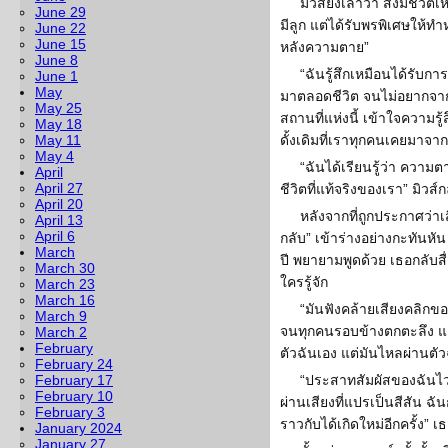
มิวส์ยังเล่าว่า สิ่งมีชีวิ
June 29
มีลูก แต่ได้รับพรพิเศษให้ทำห
June 22
June 15
หลังความตาย”
June 8
“ฉันรู้สึกเหมือนได้รับการ
June 1
May
มาตลอดชีวิต จนไม่อยากจากท
May 25
สถานที่แห่งนี้ เข้าใจความรู้ส
May 18
May 11
ดั้งเดิมที่เราทุกคนเคยมาจาก
May 4
“ฉันได้เรียนรู้ว่า ความ
April
April 27
ชีวิตที่แท้จริงของเรา” มิวส์
April 20
หลังจากที่ถูกประกาศว่าเสี
April 13
April 6
กลับ” เข้าร่างอย่างกะทันหั
March
ปี พยายามพูดด้วย เธอกลับสื
March 30
ใครรู้จัก
March 23
March 16
“มันฟังคล้ายเสียงคลิกขอ
March 9
จนทุกคนรอบข้างตกตะลึง แต่
March 2
February
ตัวฉันเอง แต่มันไหลผ่านตัว
February 24
February 17
“ประสาทสัมผัสของฉันไว
February 10
ผ่านเสียงที่แปรเป็นสีสัน ฉ
February 3
ราวกับได้เกิดใหม่อีกครั้ง” เ
January 2024
January 27