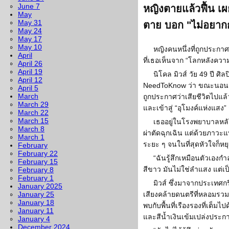
June 7
หญิงตายแล้วฟื้น เผ
May
May 31
ตาย บอก "ไม่อยาก
May 24
May 17
May 10
หญิงคนหนึ่งที่ถูกประกาศว
April
ที่เธอเห็นจาก “โลกหลังความ
April 26
April 19
นิโคล มิวส์ วัย 49 ปี ศิล
April 12
NeedToKnow ว่า ขณะนอนแน
April 5
March
ถูกประกาศว่าเสียชีวิตไปแล้
March 29
และเข้าสู่ “อุโมงค์แห่งแสง” 
March 22
March 15
เธออยู่ในโรงพยาบาลหลัง
March 8
ผ่าตัดฉุกเฉิน แต่ด้วยภาวะ
March 1
ระยะ ๆ จนในที่สุดหัวใจก็หย
February
February 22
“ฉันรู้สึกเหมือนตัวเองก
February 15
สีขาว มันไม่ใช่ลำแสง แต่เป็
February 8
February 1
มิวส์ ซึ่งมาจากประเทศกรี
January 2025
January 25
เสียงคล้ายดนตรีที่หลอมรวมก
January 18
พบกับพื้นที่เรืองรองที่เต็มไป
January 11
และสีน้ำเงินเข้มเปล่งประก
January 4
December 2024