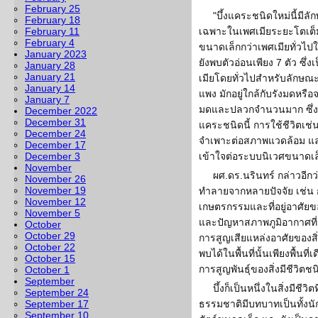
February 25
"บึ้งแคระชนิดใหม่นี้มี
February 18
February 11
เฉพาะในเพศเมียระยะโตเต็มวั
February 4
ขนาดเล็กกว่าเพศเมียทั่วไปใ
January 2023
ยังพบตัวอ่อนเพียง 7 ตัว ซึ่ง
January 28
January 21
เมียโดยทั่วไปสำหรับลักษณะที
January 14
แพง มักอยู่ใกล้กับรังมดห
January 7
มดและปลวกจำนวนมาก ซึ่งค
December 2022
December 31
แคระชนิดนี้ การใช้ชีวิตเช่
December 24
จำเพาะต่อสภาพแวดล้อม และย
December 17
December 3
เข้าใจต่อระบบนิเวศขนาดเล็
November
ผศ.ดร.นรินทร์ กล่าวอีกว่
November 26
November 19
ทำลายจากหลายปัจจัย เช่น การร
November 12
เกษตรกรรมและที่อยู่อาศัย
November 5
และปัญหาสภาพภูมิอากาศที่
October
October 29
การสูญเสียแหล่งอาศัยของสิ่งม
October 22
พบได้ในพื้นที่นั้นเพียงพื้นท
October 15
การสูญพันธุ์ของสิ่งมีชีวิตชน
October 1
September
บึ้งก็เป็นหนึ่งในสิ่งมีชีว
September 24
September 17
ธรรมชาติมีบทบาทเป็นทั้งน
September 10