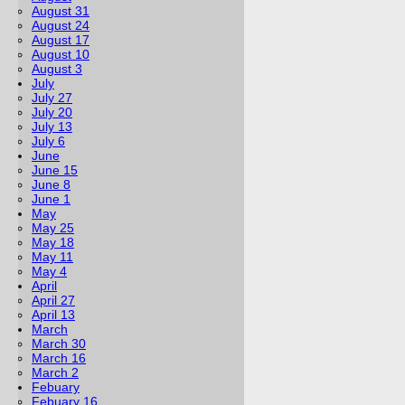
August 31
August 24
August 17
August 10
August 3
July
July 27
July 20
July 13
July 6
June
June 15
June 8
June 1
May
May 25
May 18
May 11
May 4
April
April 27
April 13
March
March 30
March 16
March 2
Febuary
Febuary 16