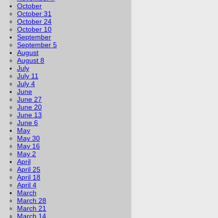
October
October 31
October 24
October 10
September
September 5
August
August 8
July
July 11
July 4
June
June 27
June 20
June 13
June 6
May
May 30
May 16
May 2
April
April 25
April 18
April 4
March
March 28
March 21
March 14