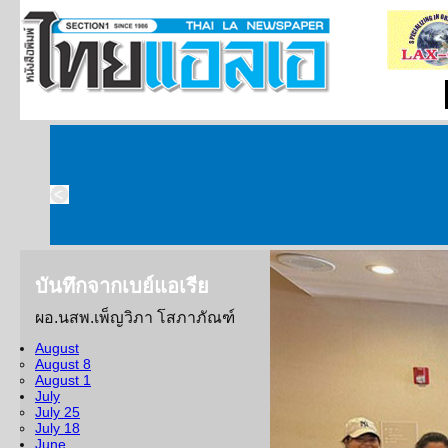
บันทึกจากเบย์แอเรีย
ผอ.นสพ.เพ็ญวิภา โสภาภัณฑ์
บันทึกจากเบย์เอเรี
August
August 8
อาทิตย์ที่ผ่านมา วันที่ 
August 1
ฟังเทศน์และเวียนเทียน ณ วั
July
July 25
งานวันวิสาขบูชา
ซึ่งปีนี้
July 18
กิจกรรมของโรงเรียนพุทธศาส
June