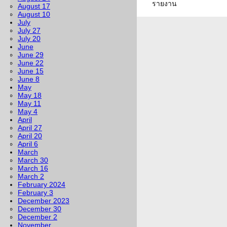
รายงาน
August 17
August 10
July
July 27
July 20
June
June 29
June 22
June 15
June 8
May
May 18
May 11
May 4
April
April 27
April 20
April 6
March
March 30
March 16
March 2
February 2024
February 3
December 2023
December 30
December 2
November