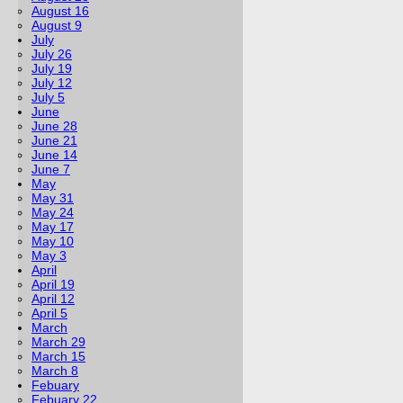
August 16
August 9
July
July 26
July 19
July 12
July 5
June
June 28
June 21
June 14
June 7
May
May 31
May 24
May 17
May 10
May 3
April
April 19
April 12
April 5
March
March 29
March 15
March 8
Febuary
Febuary 22