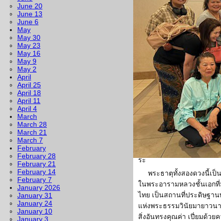
ทธิบัตรประจำปีการศึกษา 
June 20
June 13
ช่วงเช้า สาธุชนร่วมกั
June 6
May
บ่ายเป็นเทศนาธรรม โดยปีน
May 30
ธมฺมรกุสิโต
จาก
วัดมหาธรรม
May 23
จังหวัดจันทบุรี มาแสดงธรร
May 16
May 9
พุทธานุสรณ์ เมืองฟรีมอนต์
May 2
สัปดาห์เดียวกันนี้ นับเป็นค
April
วันจันทร์ที่ 2 มิถุนายน พระ
April 25
April 18
เรดวูดแวลลีย์ นำโดย
พระอ
April 11
อันประเสริฐ มาถวายยังวัดพุ
April 4
March
มีจิตศรัทธาจากประเทศไทยได
March 28
และอีกหนึ่งดวงได้ฝากมาถว
March 21
สมัชชาสงฆ์ไทยในสหรัฐอเมร
March 7
February
เพื่อให้สาธุชนและชุมชนไท
February 28
ระ
February 21
February 14
พระธาตุทั้งสองดวงนี้เป็
February 7
ในพระอารามหลวงชั้นเอกที
January 2026
ไทย เป็นสถานที่ประดิษฐาน
January 31
January 24
แห่งพระธรรมวินัยมายาวนาน
January 10
สิ่งอันทรงคุณค่า เปี่ยมด้วย
January 3