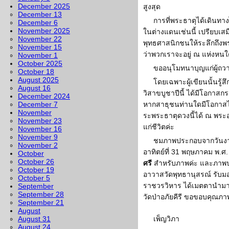
December 2025
สูงสุด
December 13
การที่พระธาตุได้เดินท
December 6
November 2025
ในต่างแดนเช่นนี้ เปรียบเสม
November 22
พุทธศาสนิกชนให้ระลึกถึงพ
November 15
ว่าพวกเราจะอยู่ ณ แห่งหน
November 1
October 2025
ขออนุโมทนาบุญแก่ผู้ถวาย
October 18
August 2025
โดยเฉพาะผู้เขียนนั้นรู้สึ
August 16
วิสาขบูชาปีนี้ ได้มีโอกาส
December 2024
December 7
หากสาธุชนท่านใดมีโอกาสไ
November
ระพระธาตุดวงนี้ได้ ณ พระอ
November 23
แก่ชีวิตค่ะ
November 16
November 9
ชมภาพประกอบจากวันงานว
November 2
อาทิตย์ที่ 31 พฤษภาคม พ.
October
October 26
ศรี
สำหรับภาพค่ะ และภาพปร
October 19
อาวาสวัดพุทธานุสรณ์ รับ
October 5
ราชวรวิหาร ได้เมตตานำม
September
September 28
วัดป่าอภัยคีรี ขอขอบคุณภ
September 21
August
August 31
เพ็ญวิภา
August 24