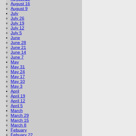
August 16
August 9
July
July 26
July 19
July 12
July 5
June
June 28
June 21
June 14
June 7
May
May 31
May 24
May 17
May 10
May 3
April
April 19
April 12
April 5
March
March 29
March 15
March 8
Febuary
Febuary 22