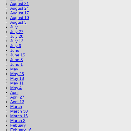
August 31
August 24
August 17
August 10
August 3
July
July 27
July 20
July 13
July 6
June
June 15
June 8
June 1
May
May 25
May 18
May 11
May 4
April
April 27
April 13
March
March 30
March 16
March 2
Febuary
Febuary 16