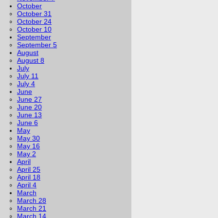
October
October 31
October 24
October 10
September
September 5
August
August 8
July
July 11
July 4
June
June 27
June 20
June 13
June 6
May
May 30
May 16
May 2
April
April 25
April 18
April 4
March
March 28
March 21
March 14