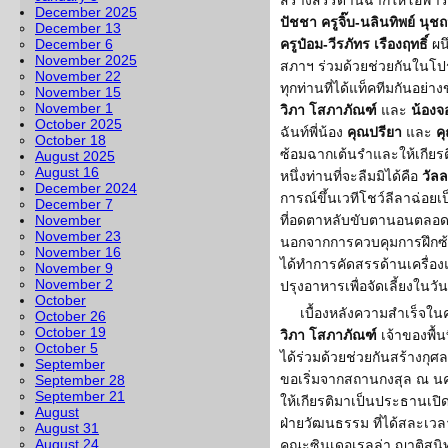
สร้างสรรด้านฉากให้โอฬารต
December 2025
ปัชชา ครูจิ๊บ-นลินทิพย์ นุ
December 13
December 6
ครูป๋อม-วีรภัทร เรืองฤทธิ์
ผน
November 2025
สภาฯ ร่วมด้วยช่วยกันในโปร
November 22
ทุกท่านที่ได้แท็คทีมกันอย
November 15
November 1
วิภา โสภาภัณฑ์
และ
น้องจ
October 2025
ฉันท์พี่น้อง
คุณปรียา
และ
ค
October 18
ซ้อมฉากเต้นรำและให้เกียร
August 2025
August 16
หนึ่งท่านที่จะลืมมิได้คือ
วัล
December 2024
การณ์ขึ้นเวทีโชว์ลีลาฉ่อยเป็น
December 7
November
ที่อดตาหลับขับตานอนตลอด
November 23
นอกจากการควบคุมการฝึกซ
November 16
ได้ทำการคัดสรรด้านเครื่องแ
November 9
November 2
ปรุงอาหารเพื่อจัดเลี้ยงในว
October
เบื้องหลังความสำเร็จในคร
October 26
October 19
วิภา โสภาภัณฑ์
เจ้าของพื้น
October 5
ได้ร่วมด้วยช่วยกันสร้างกุศ
September
ขอเริ่มจากสถานกงสุล ณ 
September 28
September 21
ให้เกียรติมาเป็นประธานเป
August
ฝ่ายวัฒนธรรม ที่ได้สละเว
August 31
August 24
คณะซินเดอเรลล่า ญาติสนิ