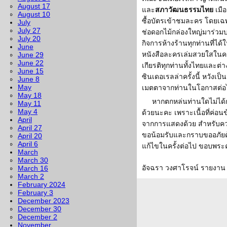
August 17
และ
สภาวัฒนธรรมไทย
เมือ
August 10
ซื้อบัตรเข้าชมละคร โดยเ
July
July 27
ช่อดอกไม้กล่องใหญ่มาร่วม
July 20
กิจการห้างร้านทุกท่านที่ไ
June
หนังสือละครเล่มสวยใสในครั
June 29
June 22
เกียรติทุกท่านทั้งไทยและต่
June 15
ซินเดอเรลล่าครั้งนี้ หวังเป็
June 8
May
เมตตาจากท่านในโอกาสต่อ
May 18
หากตกหล่นท่านใดไม่ได้กล
May 11
May 4
ด้วยนะคะ เพราะเนื้อที่ค่อ
April
จากการแสดงด้วย สำหรับคว
April 27
ขอน้อมรับและกราบขออภัยด้
April 20
April 6
แก้ไขในครั้งต่อไป ขอบพระ
March
March 30
อัจฉรา วงศาโรจน์ รายงาน
March 16
March 2
February 2024
February 3
December 2023
December 30
December 2
November