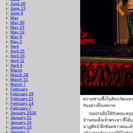
June 20
June 13
________________
June 6
สวัสดีค่ะ
May
May 30
ตุลา 2015 ปีนี้มีความพ
May 23
May 16
ปลายฝน (แล้ง) ต้นหนาว ชาว
May 9
คักคึก ใจก็เต้นตั๊กตึ๊กด้วย
May 2
เพลิดเพลินแทบทุกอาทิตย์
April
April 25
หนึ่งในกิจกรรมบันเทิงซึ
April 18
เรื่อง
“ซินเดอเรลล่า”
ฉบับพิ
April 11
April 4
เมื่อวันอาทิตย์ที่ 11ตุลา
March
เมือง Alameda จัดการแสดงเ
March 28
หลังหักค่าใช้จ่ายสมทบทุน
March 21
March 7
รัตนาราม ประสบความสำเร็จ
February
ต่างชื่นชมยินดีกับความสามา
February 28
February 21
ความซาบซึ้งในศิลปวัฒนธรรม
February 14
กันอย่างถึงบทบาท
February 7
January 2026
ขอปรบมือให้กับคณะครู
January 31
บ้านสมเด็จเจ้าพระยา ที่ได้
January 24
นาฏศิลป์ ฝึกซ้อมชาวคณะด้
January 10
January 3