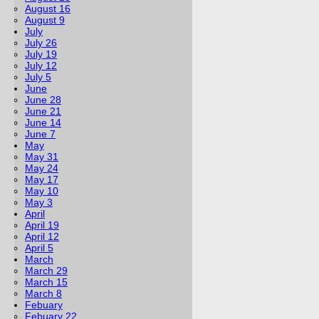
August 16
August 9
July
July 26
July 19
July 12
July 5
June
June 28
June 21
June 14
June 7
May
May 31
May 24
May 17
May 10
May 3
April
April 19
April 12
April 5
March
March 29
March 15
March 8
Febuary
Febuary 22