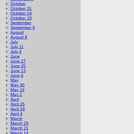
October
October 31
October 24
October 10
September
September 5
August
August 8
July
July 11
July 4
June
June 27
June 20
June 13
June 6
May
May 30
May 16
May 2
April
April 25
April 18
April 4
March
March 28
March 21
March 14