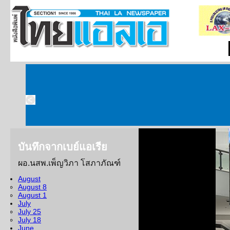
บันทึกจากเบย์แอเรีย
ผอ.นสพ.เพ็ญวิภา โสภาภัณฑ์
บันทึกจากเบย์เอเร
August
August 8
ย่างเข้าสู่สัปดาห์ที่ส
August 1
และมหาวิทยาลัยในสหรัฐอเม
July
July 25
แห่ง ฤดูร้อนกำลังคืบคลานเ
July 18
แคลิฟอร์เนียตอนเหนือปีนี้แ
June