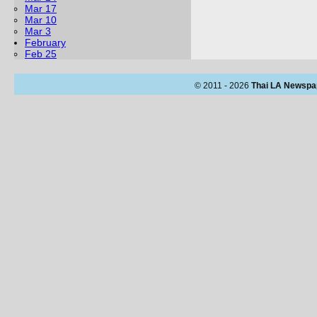
Mar 17
Mar 10
Mar 3
February
Feb 25
© 2011 - 2026
Thai LA Newspa