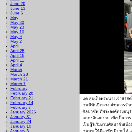
ร้อน อีกวันกลับหนาวเย็นจน
June 20
June 13
เดายากจริงๆ ค่ะ
June 6
May
อย่างไรก็ตาม ปฏิทินสั
May 30
ตามกิจกรรมวัฒนธรรมเช่นเ
May 23
งานใหญ่อีกงานหนึ่ง เป็นงา
May 16
May 9
พุทธานุสรณ์ เมืองฟรีมอนท์ น
May 2
นี้จัดขึ้นเป็นปีที่ 30 แล้ว โ
April
ภายใต้ชื่องานว่า “สิริศิล
April 25
April 18
ศูนย์การส่งเสริมการสอน
April 11
ครุศาสตร์ จุฬาลงกรณ์มหาวิท
April 4
March
คณะครูอาสาทั้งสามคนปีนี
March 28
แพร์-กัลยาภรณ์ จีนกลาง และ 
March 21
March 7
โดยคุณครูทั้งสามร่วมก
February
ดนตรีไทยชุด “สิริศิลป์ถิ่นส
February 28
February 21
แด่ สมเด็จพระนางเจ้าสิริก
February 14
ชนนีพันปีหลวง ผ่านการร
February 7
ศิลปาชีพ ที่พระองค์ทรงอนุร
January 2026
January 31
แสดงอันงดงาม เพื่อเป็นการเ
January 24
เป็นผู้ริเริ่มงานศิลปาชีพ
January 10
January 3
ชนบท ให้มีอาชีพ มีรายได้ แ