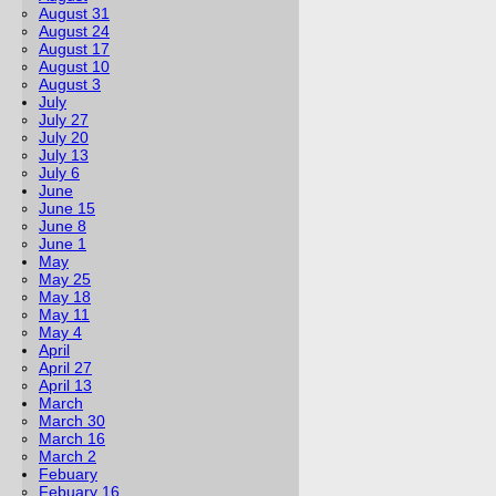
August 31
August 24
August 17
August 10
August 3
July
July 27
July 20
July 13
July 6
June
June 15
June 8
June 1
May
May 25
May 18
May 11
May 4
April
April 27
April 13
March
March 30
March 16
March 2
Febuary
Febuary 16