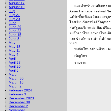
August 17
และสำหรับภาพกิจกรรมเ
August 10
July
Asian Heritage Festival Ne
July 27
นท์จัดขึ้นเพื่อเฉลิมฉลองช
July 20
โรงเรียนวันอาทิตย์วัดพุ
June
June 29
สหรัฐอเมริกาแห่งเมืองฟรีมอ
June 22
ระลึกจากไทย อาหารไทยเลิศ
June 15
และข้าวผัดกระเพราไปร่วมงา
June 8
May
2569
May 18
พบกันใหม่ฉบับหน้านะค
May 11
May 4
เพ็ญวิภา
April
April 27
รายงาน
April 20
April 6
March
March 30
March 16
March 2
February 2024
February 3
December 2023
December 30
December 2
November