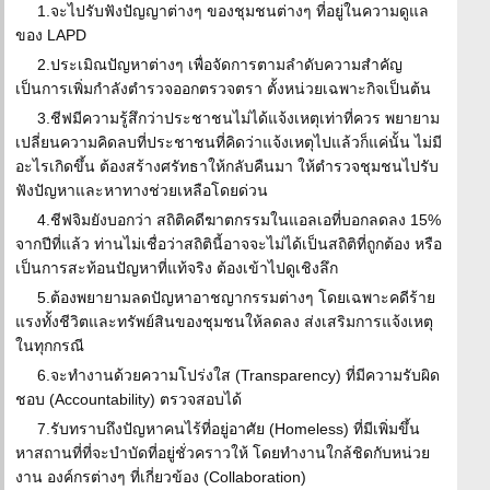
1.จะไปรับฟังปัญญาต่างๆ ของชุมชนต่างๆ ที่อยู่ในความดูแล
ของ LAPD
2.ประเมิณปัญหาต่างๆ เพื่อจัดการตามลำดับความสำคัญ
เป็นการเพิ่มกำลังตำรวจออกตรวจตรา ตั้งหน่วยเฉพาะกิจเป็นต้น
3.ชีฟมีความรู้สึกว่าประชาชนไม่ได้แจ้งเหตุเท่าที่ควร พยายาม
เปลี่ยนความคิดลบที่ประชาชนที่คิดว่าแจ้งเหตุไปแล้วก็แค่นั้น ไม่มี
อะไรเกิดขึ้น ต้องสร้างศรัทธาให้กลับคืนมา ให้ตำรวจชุมชนไปรับ
ฟังปัญหาและหาทางช่วยเหลือโดยด่วน
4.ชีฟจิมยังบอกว่า สถิติคดีฆาตกรรมในแอลเอที่บอกลดลง 15%
จากปีที่แล้ว ท่านไม่เชื่อว่าสถิตินี้อาจจะไม่ได้เป็นสถิติที่ถูกต้อง หรือ
เป็นการสะท้อนปัญหาที่แท้จริง ต้องเข้าไปดูเชิงลึก
5.ต้องพยายามลดปัญหาอาชญากรรมต่างๆ โดยเฉพาะคดีร้าย
แรงทั้งชีวิตและทรัพย์สินของชุมชนให้ลดลง ส่งเสริมการแจ้งเหตุ
ในทุกกรณี
6.จะทำงานด้วยความโปร่งใส (Transparency) ที่มีความรับผิด
ชอบ (Accountability) ตรวจสอบได้
7.รับทราบถึงปัญหาคนไร้ที่อยู่อาศัย (Homeless) ที่มีเพิ่มขึ้น
หาสถานที่ที่จะบำบัดที่อยู่ชั่วคราวให้ โดยทำงานใกล้ชิดกับหน่วย
งาน องค์กรต่างๆ ที่เกี่ยวข้อง (Collaboration)