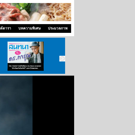
ซด์ดารา
บทความพิเศษ
ประมวลภาพ
สนทนากับ ดร.การุณ
ซุปเปอร์แพท
คุณหมอ..ขอคุย