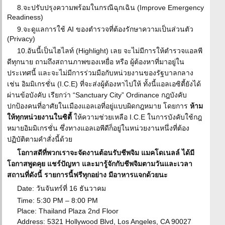
8.จะปรับปรุงความพร้อมในกรณีฉุกเฉิน (Improve Emergency
Readiness)
9.จะดูแลการใช้ AI ของตำรวจที่ต้องรักษาความเป็นส่วนตัว
(Privacy)
10.อันนี้เป็นไฮไลท์ (Highlight) เลย จะไม่มีการให้ตำรวจแอลพี
ดีทุกนาย ถามถึงสถานภาพของเหยื่อ หรือ ผู้ต้องหาที่มาอยู่ใน
ประเทศนี้ และจะไม่มีการร่วมมือกับหน่วยงานของรัฐบาลกลาง
เช่น อิมมิเกรชั่น (I.C.E) ที่จะส่งผู้ต้องหาไปให้ ทั้งนี้แอลเอซิตี้ยังได้
ผ่านข้อบังคับ เรียกว่า “Sanctuary City” Ordinance กฎบังคับ
ปกป้องคนที่อาศัยในเมืองแอลเอที่อยู่แบบผิดกฎหมาย โดยการ
ห้าม
ให้ทุกหน่วยงานในซิตี้
ให้ความช่วยเหลือ I.C.E ในการบังคับใช้กฎ
หมายอิมมิเกรชั่น ซึ่งทางแอลเอพีดีก็อยู่ในหน่วยงานหนึ่งที่ต้อง
ปฏิบัติตามคำสั่งนี้ด้วย
โอกาสดีที่พวกเราจะจัดงานต้อนรับชีพจิม แมคโดเนลล์ ได้มี
โอกาสพูดคุย แชร์ปัญหา และมารู้จักกับชีพจิมตามวันและเวลา
สถานที่ดังนี้ รายการนี้ฟรีทุกอย่าง มีอาหารแจกด้วยนะ
Date: วันจันทร์ที่ 16 ธันวาคม
Time: 5:30 PM – 8:00 PM
Place: Thailand Plaza 2nd Floor
Address: 5321 Hollywood Blvd, Los Angeles, CA 90027