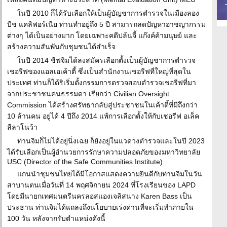
ในปี 2010 ก็ได้รับเลือกให้เป็นผู้บัญชาการตำรวจในเมืองลอง
บีช แคลิฟอร์เนีย ท่านทำอยู่ถึง 5 ปี สามารถลดปัญหาอาชญากรรม
ต่างๆ ได้เป็นอย่างมาก โดยเฉพาะคดีปล้นจี้ แก๊งค์ค้ามนุษย์ และ
สร้างความสันพันกับชุมชนได้สำเร็จ
ในปี 2014 ชีฟจิมได้ลงสมัครเลือกตั้งเป็นผู้บัญชาการตำรวจ
เชอรีฟของแอลเอเค้าตี้ ซึ่งเป็นสำนักงานเชอรีฟที่ใหญ่ที่สุดใน
ประเทศ ท่านก็ได้ริเริ่มตั้งกรรมการตรวจสอบตำรวจเชอรีฟที่มา
จากประชาชนคนธรรมดา เรียกว่า Civilian Oversight
Commission ได้สร้างศรัทธากลับสู่ประชาชนในเค้าตี้ที่มีถึงกว่า
10 ล้านคน อยู่ได้ 4 ปีถึง 2014 แพ้การเลือกตั้งให้กับเชอรีฟ อเล็ค
ลีลาโนว้า
ท่านจิมก็ไม่ได้อยู่นิ่งเฉย ก็ยังอยู่ในแวดวงตำรวจและในปี 2023
ได้รับเลือกเป็นผู้อำนวยการรักษาความปลอดภัยของมหาวิทยาลัย
USC (Director of the Safe Communities Institute)
แกนนำชุมชนไทยได้มีโอกาสแสดงความยินดีกับท่านจิมในวัน
สาบานตนเมื่อวันที่ 14 พฤศจิกายน 2024 ที่โรงเรียนของ LAPD
โดยมีนายกเทศมนตรีนครลอสแองเจลิสนาง Karen Bass เป็น
ประธาน ท่านจิมได้แถลงถึงนโยบายเร่งด่านที่จะเริ่มทำภายใน
100 วัน หลังจากรับตำแหน่งดังนี้