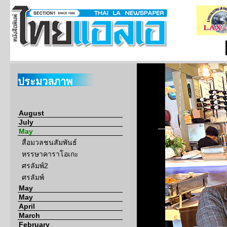
ประมวลภาพ
August
July
May
สื่อมวลชนสัมพันธ์
หรรษาคาราโอเกะ
ศรลัมพ์2
ศรลัมพ์
May
May
April
March
February