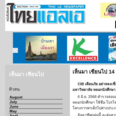
บ้านเขา เมืองเรา
ศูนย์วิจัยกสิกรไทย
เรียนร
เห็นมา เขียนไป 14
เห็นมา เขียนไป
CIB เตือนภัย อย่าหลงเชื่
ทิวสน
มหาวิทยาลัย หลอกนักศึกษา 
6 มิ.ย. 2568 ตำรวจสอบส
August
July
หลอกนักศึกษา ใช้ชื่อ-โปรไ
June
โครงการพาเด็กไปต่างประเท
May
มิจฉาชีพกลุ่มนี้ จะสุ่ม
April