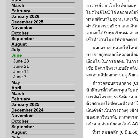
March
อาจารย์จากเว็บไซต์ของมห
February
โปรไฟล์ไลน์ ใช้หลอกเหยื่อที
January 2026
พานักศึกษาไปดูงาน และเรี
December 2025
ดำเนินการขอวีซ่า และเงินส
November
จากจะได้รับทุนเรียนต่อต่า
October
September
เข้าทำงานในบริษัทของต่าง
August
นอกจากจะหลอกให้โอนเงิน
July
บางรายถูกหลอกให้ถอดเสื้อผ
June
June 28
เงื่อนไขในการขอทุน ในการ
June 21
เชื่อ มิจฉาชีพจะแอบอัดคลิปเ
June 14
จะเอาคลิปออกมาข่มขู่เรียกเง
June 7
May
ตำรวจสอบสวนกลาง (CIB)
April
นักศึกษาที่กำลังหาทุนเรีย
March
การจัดโครงการจริงต้องสา
February
ด้วยตัวเองได้ที่คณะที่จัดท
January 2025
December 2024
เงินค่าดำเนินการต่างๆ เข้
November
ของมหาวิทยาลัย หากพลาดหล
October
แจ้งสายด่วนภัยออนไลน์ AO
September
August
ที่มา:คมชัดลึก (6 มิ.ย.68
July