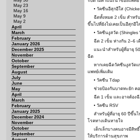
May 30
รับตามคำแนะนำของแพทย์
May 23
• วัคซีนอีสุกอีใส (Chic
May 16
May 9
ฉีดทั้งหมด 2 เข็ม สำหรับ
May 2
ขึ้นไปที่ยังไม่เคยเป็นอีสุกอีใ
April
March
• วัคซีนงูสวัด (Shingles
February
ฉีด 2 เข็ม ห่างกัน 2–6 เ
January 2026
December 2025
แนะนำสำหรับผู้ที่อายุ 50
November
ฉีด
October
หากเคยฉีดวัคซีนงูสวัดแ
September
แพทย์เพิ่มเติม
August
July
• วัคซีน Tdap
June
ช่วยป้องกันบาดทะยัก ค
May
April
ฉีด 1 เข็ม และอาจต้องฉี
March
• วัคซีน RSV
February
January 2025
สำหรับผู้ที่อายุ 60 ปีขึ้
December 2024
โรคทางเดินหายใจ
November
October
เด็กเล็กบางคนอาจมีสิทธิ์
September
ให้บริการด้านสุขภาพ
August