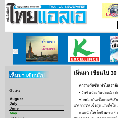
บ้านเขา เมืองเรา
ศูนย์วิจัยกสิกรไทย
เรียนร
เห็นมา เขียนไป 3
เห็นมา เขียนไป
ตารางวัคซีน ทำไมเราต้อ
ทิวสน
• วัคซีนป้องกันปอดอักเ
August
ช่วยป้องกันเชื้อแบคทีเร
July
เกิดการติดเชื้อรุนแรงทั้งในเ
June
แนะนำให้เด็กฉีดครบ 4 เข
May