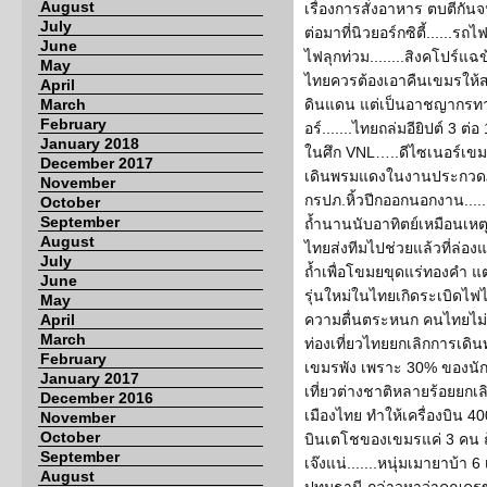
August
เรื่องการสั่งอาหาร ตบตีกั
July
ต่อมาที่นิวยอร์กซิตี้......
June
ไฟลุกท่วม........สิงคโปร์แฉ
May
ไทยควรต้องเอาคืนเขมรให้ส
April
March
ดินแดน แต่เป็นอาชญากรทา
February
อร์.......ไทยถล่มอียิปต์ 3
January 2018
ในศึก VNL…..ดีไซเนอร์เข
December 2017
เดินพรมแดงในงานประกวดภา
November
กรปภ.หิ้วปีกออกนอกงาน....
October
September
ถ้ำนานนับอาทิตย์เหมือนเหตุ
August
ไทยส่งทีมไปช่วยแล้วที่ล่อ
July
ถ้ำเพื่อโขมยขุดแร่ทองคำ แต
June
รุ่นใหม่ในไทยเกิดระเบิดไฟไ
May
April
ความตื่นตระหนก คนไทยไม่กล้
March
ท่องเที่ยวไทยยกเลิกการเดิน
February
เขมรพัง เพราะ 30% ของนักท
January 2017
เที่ยวต่างชาติหลายร้อยยกเล
December 2016
เมืองไทย ทำให้เครื่องบิน 40
November
October
บินเตโชของเขมรแค่ 3 คน ถ้
September
เจ๊งแน่.......หนุ่มเมายาบ้า 
August