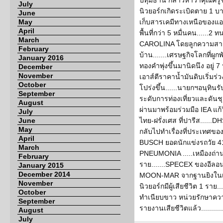
ปทุมธานี กล่าวหาว่าคุณครูข
July
นิวยอร์กเกิดระเบิดตาย 1 บาดเ
June
May
เก็บสารเคมีทางเหนือของแอล
April
พื้นที่กว่า 5 หมื่นคน.....
March
CAROLINA โดยลูกความสาวที่ถ
February
บ้าน.......เศรษฐกิจโลกที่ผู
January 2016
ทองคำพุ่งขึ้นมานิดนึง อยู่ 
December
November
เอาส์ตีราคาน้ำมันดิบเริ่ม
October
โปร่งขึ้น......นายกฯอนุท
September
ระดับการท่องเที่ยวและดันช
August
ผ่านมาพร้อมร่วมมือ IEA แ
July
June
ไทย-ฝรั่งเศส ที่ปารีส......
May
กลับไปทำเรื่องที่ประเท
April
BUSCH ยอดนักแข่งรถวัย 41 
March
PNEUMONIA .....เหมืองถ่าน
February
ราย.......SPECEX ของอีลอน 
January 2015
December 2014
MOON-MAR จากฐานยิงในเ
November
นิวยอร์กมีผู้เสียชีวิต 1 รา
October
ทำเนียบขาว หน่วยรักษาความ
September
รายงานเสียชีวิตแล้ว...........
August
July