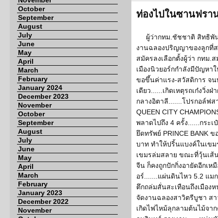
November
October
ท่องไปในซานฟราน
September
August
July
ผู้ว่ากทม.ชัชชาติ สิทธิพ
June
งานฉลองปริญญาของลูกที่สห
May
สมัครลงเลือกตั้งผู้ว่า กทม.
April
เมืองนิวยอร์กกำลังมีปัญห
March
February
ขอขึ้นค่าแรง-สวัสดิการ จน
January 2024
เดียว......เกิดเหตุรถเก๋งวิ่
December 2023
กลางอิตาลี.......โปรกอล์
November
QUEEN CITY CHAMPIONSHI
October
September
พลาดไปถึง 4 ครั้ง......กระเป๋
August
ยึดทรัพย์ PRINCE BANK ของเฉ
July
บาท ทำให้ปริ้นแบงค์ในเขมร
June
เขมรล่มสลาย ขณะที่วุ้นเ
May
จีน ก็คงถูกปักกิ่งอายัดอีก
April
March
อร์.......แผ่นดินไหว 5.2 แมก
February
ตึกถล่มสั่นสะเทือนถึงเมืองหน
January 2023
จัดงานฉลองสาวิตรีบูชา สาว
December 2022
เกิดไฟไหม้ลุกลามต้นไม้จา
November