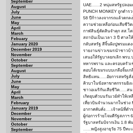
September
UAE.......2 หนุ่มสหรัฐปลอม
August
PUNCH MONKEY ถูกตำรวจญี่ปุ
July
June
58 ปีก้าวลงจากรถแล้วตกลง
May
ความช่วยเหลือก่อนเสียชีวิต
April
กาฬสินธุ์ตัดสินจำคุก สส.โต
March
สถาบันเป็นเวลา 3 ปี ศาลให้
Febuary
January 2020
กลับสหรัฐ สีจิ้นผิงปูพรมแดงต
December 2019
รายงานข่าวเขมรนำชาวบ้าน
November
เสนอให้รัฐบาลยกเลิก พรบ
October
ทหารพราน และครอบครัวเข้
September
ตอบโต้เขมรแบบเกลือจิ้มเกล
August
July
สิทธิแทน......อัยการสหรัฐส
June
คิวบาในข้อหาฆาตกรรมยิงเค
May
ชาวอเมริกันเสียชีวิต.....
April
เกิดยุบตัวบนรันเวย์ทำให้เหลื
March
February
เที่ยวบินจำนวนมากในช่วง
January 2019
อากาศคับคั่ง.....เจ้าหน้ที่ต
December
ผู้ก่อการร้ายโจมตีรัฐสภาฯ 
November
รัฐบาลทรัมป์จากเงิน 1.8 พั
October
…...หญิงสูงอายุวัย 75 ปีทะเ
September