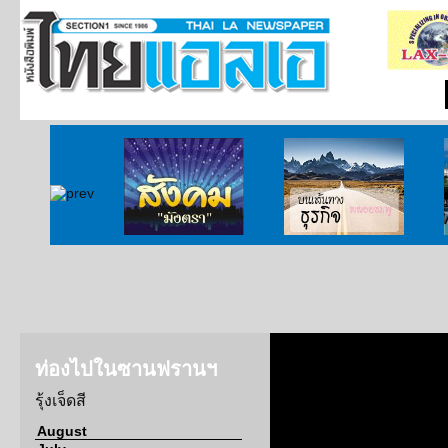
่าวจากกงสุล
สังคมมังตรา
บนเส้นทางธุรกิจ
ท่องไปในซานฟรานฯ
รุ้งเจ็ดสี
August