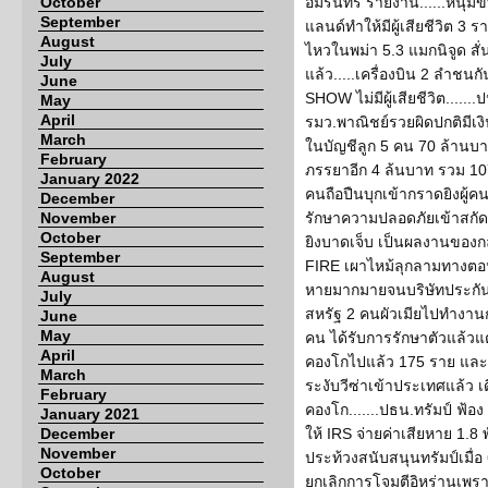
October
อมรินทร์ รายงาน......หนุ่ม
September
แลนด์ทำให้มีผู้เสียชีวิต 3 
August
ไหวในพม่า 5.3 แมกนิจูด สั่
July
แล้ว.....เครื่องบิน 2 ลำ
June
SHOW ไม่มีผู้เสียชีวิต......
May
April
รมว.พาณิชย์รวยผิดปกติมีเง
March
ในบัญชีลูก 5 คน 70 ล้านบ
February
ภรรยาอีก 4 ล้นบาท รวม 1
January 2022
คนถือปืนบุกเข้ากราดยิงผู้
December
November
รักษาความปลอดภัยเข้าสกัดจนถู
October
ยิงบาดเจ็บ เป็นผลงานของกลุ
September
FIRE เผาไหม้ลุกลามทางตอ
August
หายมากมายจนบริษัทประกันภ
July
สหรัฐ 2 คนผัวเมียไปทำงานก
June
May
คน ได้รับการรักษาตัวแล้วแต่ย
April
คองโกไปแล้ว 175 ราย และผู้
March
ระงับวีซ่าเข้าประเทศแล้ว 
February
คองโก.......ปธน.ทรัมป์ ฟ้อ
January 2021
December
ให้ IRS จ่ายค่าเสียหาย 1.8
November
ประท้วงสนับสนุนทรัมป์เมื่อ
October
ยกเลิกการโจมตีอิหร่านเพร