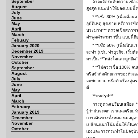
September
ถ้าจะจัดระดับความเชื่อใ
August
สูงสุด แนะนำให้มองแบบนี้ค
July
* **เชื่อ 30% (เพื่อเตือนสต
June
May
อุบัติเหตุ สุขภาพ หรือการขัด
April
ประมาท"** ตรวจเช็กสภาพร
March
คำพูดคำจามากขึ้น แบบนี้ถ
Febuary
* **เชื่อ 50% (เพื่อเป็นแร
January 2020
December 2019
จะทำ (เช่น ทำธุรกิจ, เริ่มต
November
มาเป็น **"พลังใจและลูกฮึด"
October
* **ไม่ควรเชื่อ 100% จน
September
August
หรือจำกัดศักยภาพของตัวเอง 
July
จะพยายาม หรือทักเรื่องคู่ครอ
June
ดี
May
April
**บทสรุป:**
March
การดูดวงเปรียบเสมือน 
February
รู้ว่าฝนจะตก เราแค่เตรียมร่
January 2019
December
การเดินทางทั้งหมด หมอดูอา
November
เปลี่ยนแนวโน้มนั้นให้เป็นคว
October
เองและการกระทำในปัจจุบัน*