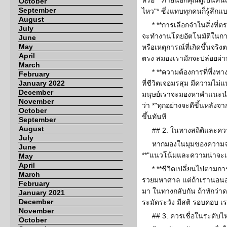
หรือ *"ภายนอกคุณดูเป็นคนเ
October
September
ไหว"* ซึ่งแทบทุกคนก็รู้สึก
August
* **การเลือกจำในสิ่งที่
July
จะทำงานโดยอัตโนมัติในการ
June
May
หรือเหตุการณ์ที่เกิดขึ้นจริงต
April
ตรง สมองเรามักจะปล่อยผ่า
March
* **ความต้องการที่พึ่งท
February
January 2022
ที่ชีวิตเจอมรสุม มีความไม่แ
December
มนุษย์เราจะมองหาคำแนะนำ
November
ว่า *"ทุกอย่างจะดีขึ้นหลังจาก
October
ขึ้นทันที
September
August
## 2. ในทางสถิติและคว
July
หากมองในมุมของความจร
June
**"แนวโน้มและความน่าจะเป็
May
April
* **ชีวิตเปลี่ยนไปตามกา
March
รวยมหาศาล แต่ถ้าเรานอนอย
February
มา ในทางกลับกัน ถ้าทักว่า
January 2021
December
ระมัดระวัง มีสติ รอบคอบ 
November
## 3. ควรเชื่อในระดับไ
October