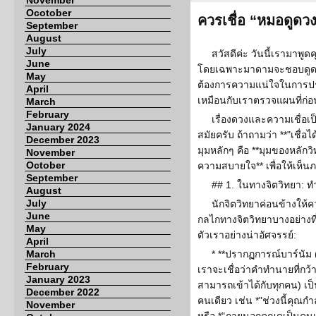
November
Ocotober
ควรเชื่อ “หมอดูดว
September
August
July
สวัสดีค่ะ วันนี้เรามาพูดค
June
โดยเฉพาะมาดามจะชอบดูดวงม
May
ต้องการความแน่ใจในการประ
April
เหมือนกับเราตรวจแผนที่ก่
March
February
เรื่องดวงและความเชื่อเป็นส
January 2024
สมัยครับ ถ้าถามว่า **"เชื่
December 2023
มุมหลักๆ คือ **มุมของหลักว
November
October
ความสบายใจ** เพื่อให้เห็น
September
## 1. ในทางจิตวิทยา: ทำไ
August
July
นักจิตวิทยาค่อนข้างให้ค
June
กลไกทางจิตวิทยาบางอย่างที่
May
ตัวเราอย่างน่าอัศจรรย์:
April
March
* **ปรากฏการณ์บาร์นัม 
February
เราจะเชื่อว่าคำทำนายที่กว้
January 2023
สามารถเข้าได้กับทุกคน) เ
December 2022
คนเดียว เช่น *"ช่วงนี้คุณกำ
November