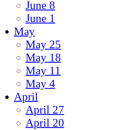
June 8
June 1
May
May 25
May 18
May 11
May 4
April
April 27
April 20