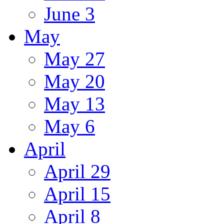
June 3
May
May 27
May 20
May 13
May 6
April
April 29
April 15
April 8