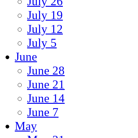
July 26
July 19
July 12
July 5
June
June 28
June 21
June 14
June 7
May