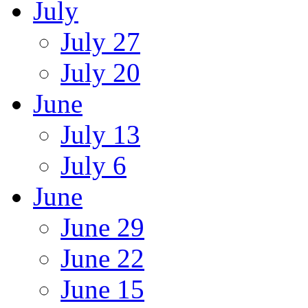
July
July 27
July 20
June
July 13
July 6
June
June 29
June 22
June 15