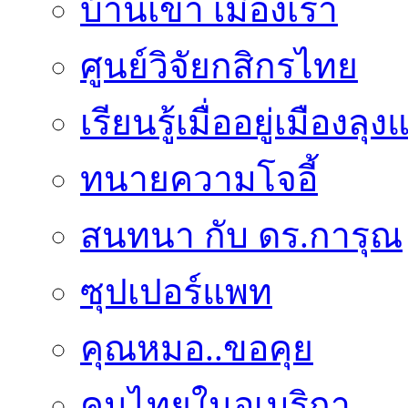
บ้านเขา เมืองเรา
ศูนย์วิจัยกสิกรไทย
เรียนรู้เมื่ออยู่เมืองลุ
ทนายความโจอี้
สนทนา กับ ดร.การุณ
ซุปเปอร์แพท
คุณหมอ..ขอคุย
คนไทยในอเมริกา