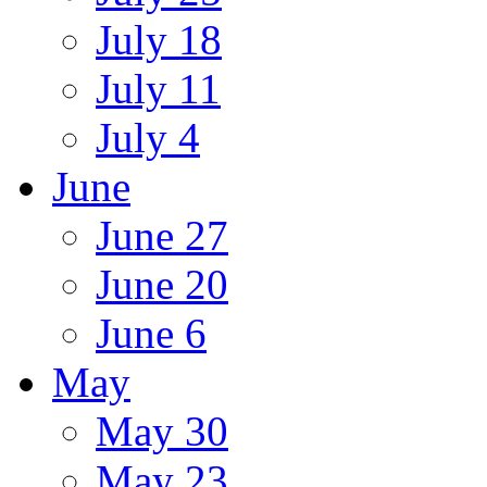
July 18
July 11
July 4
June
June 27
June 20
June 6
May
May 30
May 23