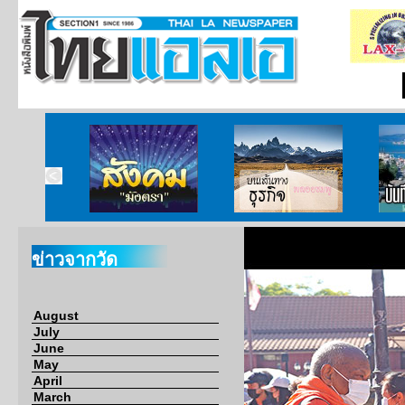
ากกงสุล
สังคมมังตรา
บนเส้นทางธุรกิจ
บั
ข่าวจากวัด
August
July
June
May
April
March