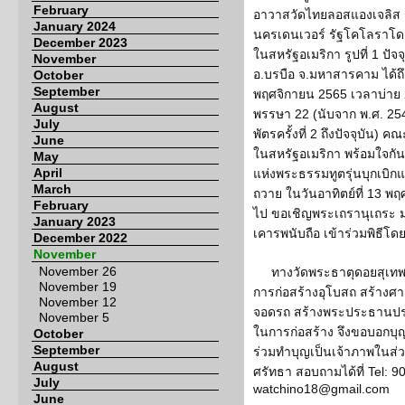
February
อาวาสวัดไทยลอสแองเจลิส รู
January 2024
นครเดนเวอร์ รัฐโคโลราโด
December 2023
ในสหรัฐอเมริกา รูปที่ 1 ปัจ
November
อ.บรบือ จ.มหาสารคาม ได้ถึง
October
September
พฤศจิกายน 2565 เวลาบ่าย 
August
พรรษา 22 (นับจาก พ.ศ. 254
July
พัตรครั้งที่ 2 ถึงปัจจุบัน)
June
ในสหรัฐอเมริกา พร้อมใจก
May
April
แห่งพระธรรมทูตรุ่นบุกเบิ
March
ถวาย ในวันอาทิตย์ที่ 13 พ
February
ไป ขอเชิญพระเถรานุเถระ 
January 2023
เคารพนับถือ เข้าร่วมพิธีโด
December 2022
November
November 26
ทางวัดพระธาตุดอยสุเทพ 
November 19
การก่อสร้างอุโบสถ สร้างศาล
November 12
จอดรถ สร้างพระประธานประ
November 5
ในการก่อสร้าง จึงขอบอกบุ
October
September
ร่วมทำบุญเป็นเจ้าภาพในส่
August
ศรัทธา สอบถามได้ที่ Tel: 
July
watchino18@gmail.com
June