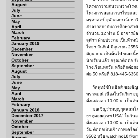
August
โครงการ่วมกันระหว่างโรง
July
โครงการสอนภาษาไทยและ
June
ครุศาสตร์ จุฬาลงกรณ์มหาวิท
May
สาจากสถาบับการศึกษาสำคั
April
March
จำนวน 12 ท่าน มี อาจารย์
February
จุฬาฯ ฝ่ายประถม เป็นหัวหน
January 2019
ไทยฯ วันที่ 4 มิถุนายน 2556 
December
มิถุนายน เป็นต้นไป ขณะนี้
November
October
นักเรียนแล้ว กรุณาติดต่อ ร
September
โรงเรียนทุกวัน หรือติดต่อ
August
ต่อ 50 หรือที่ 818-445-636
July
June
วัดพุทธิชิโนฮิลส์ ขอเชิ
May
April
พราหมณ์ เนื่องในวันวิสาขบ
March
ตั้งแต่เวลา 10.00 น. เป็นต้
February
ขอเชิญร่วมบุญกุศลสมโภ
January 2018
December 2017
ธาตุดอยสุเทพ USA” ในวันอาท
November
ตั้งแต่เวลา 10.00 น. เป็น
October
วัน ติดต่อเป็นเจ้าภาพเครื
September
9502 หรือ watchino18@gma
August