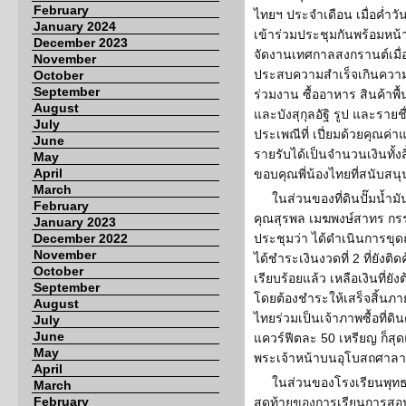
February
ไทยฯ ประจำเดือน เมื่อค่ำว
January 2024
เข้าร่วมประชุมกันพร้อมหน้
December 2023
จัดงานเทศกาลสงกรานต์เมื่อว
November
ประสบความสำเร็จเกินความ
October
September
ร่วมงาน ซื้ออาหาร สินค้าพ
August
และบังสุกุลอัฐิ รูป และรา
July
ประเพณีที่ เปี่ยมด้วยคุ
June
รายรับได้เป็นจำนวนเงินทั้
May
April
ขอบคุณพี่น้องไทยที่สนับส
March
ในส่วนของที่ดินปั๊มน้ำ
February
คุณสุรพล เมฆพงษ์สาทร กรร
January 2023
December 2022
ประชุมว่า ได้ดำเนินการขุดถั
November
ได้ชำระเงินงวดที่ 2 ที่ยังต
October
เรียบร้อยแล้ว เหลือเงินที่ย
September
โดยต้องชำระให้เสร็จสิ้นภา
August
ไทยร่วมเป็นเจ้าภาพซื้อที่ด
July
June
แควร์ฟีตละ 50 เหรียญ ก็สุด
May
พระเจ้าหน้าบนอุโบสถศาลาว
April
ในส่วนของโรงเรียนพุทธ
March
February
สุดท้ายของการเรียนการสอ