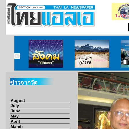
ากกงสุล
สังคมมังตรา
บนเส้นทางธุรกิจ
บั
ข่าวจากวัด
August
July
June
May
April
March