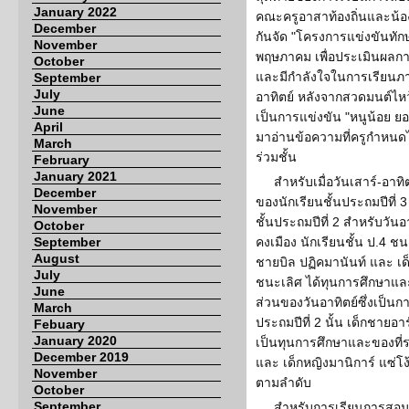
January 2022
คณะครูอาสาท้องถิ่นและน้อง
December
กันจัด "โครงการแข่งขันทัก
November
พฤษภาคม เพื่อประเมินผลกา
October
และมีกำลังใจในการเรียนภาษ
September
July
อาทิตย์ หลังจากสวดมนต์ไห
June
เป็นการแข่งขัน "หนูน้อย ยอ
April
มาอ่านข้อความที่ครูกำหนด
March
ร่วมชั้น
February
January 2021
สำหรับเมื่อวันเสาร์-อาท
December
ของนักเรียนชั้นประถมปีที่ 3
November
ชั้นประถมปีที่ 2 สำหรับวั
October
September
คงเมือง นักเรียนชั้น ป.4 ชน
August
ชายบิล ปฏิคมานันท์ และ เด
July
ชนะเลิศ ได้ทุนการศึกษาแล
June
ส่วนของวันอาทิตย์ซึ่งเป็นก
March
ประถมปีที่ 2 นั้น เด็กชายอา
Febuary
January 2020
เป็นทุนการศึกษาและของที่ร
December 2019
และ เด็กหญิงมานิการ์ แซ่โง
November
ตามลำดับ
October
September
สำหรับการเรียนการสอนภา