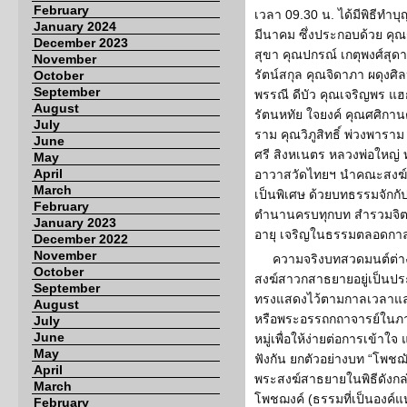
February
เวลา 09.30 น. ได้มีพิธีทำบ
January 2024
มีนาคม ซึ่งประกอบด้วย คุ
December 2023
สุขา คุณปกรณ์ เกตุพงศ์สุด
November
รัตน์สกุล คุณจิดาภา ผดุงศิ
October
September
พรรณี ดีบัว คุณเจริญพร แฮก
August
รัตนหทัย ใจยงค์ คุณศศิกานต
July
ราม คุณวิภูสิทธิ์ พ่วงพาร
June
ศรี สิงหเนตร หลวงพ่อใหญ่ 
May
April
อาวาสวัดไทยฯ นำคณะสงฆ์
March
เป็นพิเศษ ด้วยบทธรรมจักก
February
ตำนานครบทุกบท สำรวมจิตอ
January 2023
อายุ เจริญในธรรมตลอดก
December 2022
November
ความจริงบทสวดมนต์ต่าง
October
สงฆ์สาวกสาธยายอยู่เป็นประ
September
ทรงแสดงไว้ตามกาลเวลาและ
August
หรือพระอรรถกถาจารย์ในภา
July
June
หมู่เพื่อให้ง่ายต่อการเข้
May
ฟังกัน ยกตัวอย่างบท “โพช
April
พระสงฆ์สาธยายในพิธีดังกล
March
โพชฌงค์ (ธรรมที่เป็นองค์แห
February