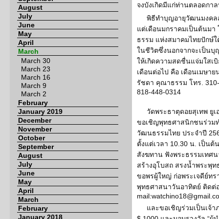
จงบังเกิดมีแก่ท่านตลอดกาลท
August
July
พิธีทำบุญอายุวัฒนมงคลสำห
June
แต่เดือนมกราคมเป็นต้นมา 
May
ธรรม แห่งสมาคมไทยปักษ์ใต้
April
ในชีวิตซึ่งนอกจากจะเป็นบุญ
March
March 30
ให้เกิดความสดชื่นแจ่มใสเบ
March 23
เดือนต่อไป คือ เดือนเมษาย
March 16
รัชดา คุณาธรรม โทร. 310-
March 9
818-448-0314
March 2
February
January 2019
วัดพระธาตุดอยสุเทพ ยูเอ
December
ขอเชิญพุทธศาสนิกชนร่วมท
November
วัฒนธรรมไทย ประจำปี 2562
October
ตั้งแต่เวลา 10.30 น. เป็น
September
สังฆทาน ฟังพระธรรมเทศนา
August
July
สร้างอุโบสถ สรงน้ำพระพุท
June
ขอพรผู้ใหญ่ ก่อพระเจดีย์
May
พุทธศาสนาวันอาทิตย์ ติดต่
April
mail:watchino18@gmail.c
March
และขอเชิญร่วมเป็นเจ้
February
January 2018
$ 1000 และมอบรางวัล “ผู้น