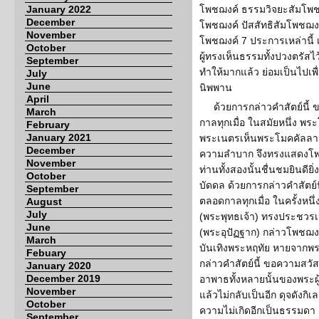
January 2022
โพชฌงค์ ธรรมวิจยะสัมโพชฌง
December
โพชฌงค์ ปัสสัทธิสัมโพชฌง
November
โพชฌงค์ 7 ประการเหล่านี้ 
October
ผู้ทรงเห็นธรรมทั้งปวงตรัส
September
ทำให้มากแล้ว ย่อมเป็นไปเพื่อ
July
June
นิพพาน
April
ด้วยการกล่าวคำสัตย์นี้
March
กาลทุกเมื่อ ในสมัยหนึ่ง พร
February
January 2021
พระเนตรเห็นพระโมคคัลลาน
December
ความลำบาก จึงทรงแสดงโพช
November
ท่านทั้งสองนั้นชื่นชมยินดี
October
บัดดล ด้วยการกล่าวคำสัตย์น
September
ตลอดกาลทุกเมื่อ ในครั้งหน
August
July
(พระพุทธเจ้า) ทรงประชวรเป
June
(พระอุปัฏฐาก) กล่าวโพชฌง
March
บันเทิงพระหฤทัย หายจากพร
Febuary
กล่าวคำสัตย์นี้ ขอความสวัสด
January 2020
December 2019
อาพาธทั้งหลายนั้นของพระผู้ท
November
แล้วไม่กลับเป็นอีก ดุจดังกิเ
October
ความไม่เกิดอีกเป็นธรรมดา 
September