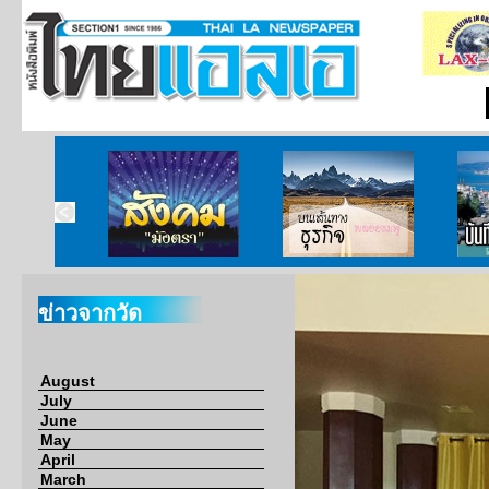
ากกงสุล
สังคมมังตรา
บนเส้นทางธุรกิจ
บั
ข่าวจากวัด
August
July
June
May
April
March