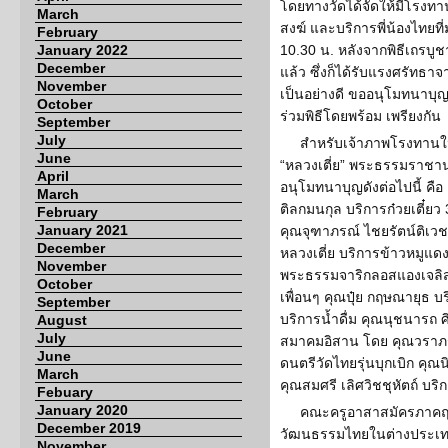
โดยทางวัดได้จัดให้มีโรงท
March
สงฆ์ และบริการพี่น้องไทยที่
February
January 2022
10.30 น. หลังจากพิธีเถรบูช
December
แล้ว ซึ่งก็ได้รับแรงศรัทธาจ
November
เป็นอย่างดี ขออนุโมทนาบุ
October
ร่วมพิธีโดยพร้อม เพรียงกัน
September
July
สำหรับเจ้าภาพโรงทา
June
“หลวงเตี่ย” พระธรรมราชานุวั
April
อนุโมทนาบุญดังต่อไปนี้ คื
March
ติลกมนกุล บริการก๋วยเตี๋ยว
February
January 2021
คุณจุฑาภรณ์ ไชยรัตน์ติเว
December
หลวงเตี่ย บริการข้าวหมูแด
November
พระธรรมจาริกลอสแองเจลิส
October
เพื่อนๆ คุณปุ๋ย กฤษณายุธ 
September
บริการน้ำดื่ม คุณนุชนารถ ศ
August
July
สมาคมอิสาน โดย คุณวราภร
June
ดนตรีวัดไทยรุ่นบุกเบิก คุ
March
คุณสมศรี เลิศวิชชุหัตถ์ บ
Febuary
January 2020
คณะครูอาสาสมัครภาคฤ
December 2019
วัฒนธรรมไทยในต่างประเท
November