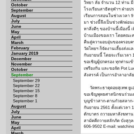
วิทยา ลัย จำนวน 12 ท่าน มี 
October
โรงเรียนสาธิตจุฬาฯ ฝ่ายประ
September
August
เรียนการสอนในช่วงเวลา 9 สัป
July
มา ช่วงนี้จึงเป็นช่วงพักผ
June
หาสิ่งดีๆ ของบ้านนี้เมืองนี้
May
บ้านเมืองของเรา โดยคณะค
April
คืนสู่ความอบอุ่นของครอบครัว
March
February
วัดไทยฯ ก็จัดงานเลี้ยงส่ง
January 2019
กันยายนนี้ โดยจะเริ่มเวลา 
December
ขอเชิญผู้ปกครอง ทุกท่านเข้
November
เพรียงกัน และขอจัด Pot 
October
September
สังสรรค์ เป็นการอำลาอาลัย
September 29
September 22
วัดพระธาตุดอยสุเทพ ยูเอ
September 15
ขอเชิญพุทธศาสนิกชนร่วมง
September 8
September 1
บุญข้าวสาก-ตานก๋วยสลาก-ปร
August
กันยายน 2561 ตั้งแต่เวลา 
July
ตักบาตร ถวายมหาสังฆทาน 
June
สามัคคีถวายสลักภัต บังสุกุลอ
May
606-9502 E-mail: watchi
April
March