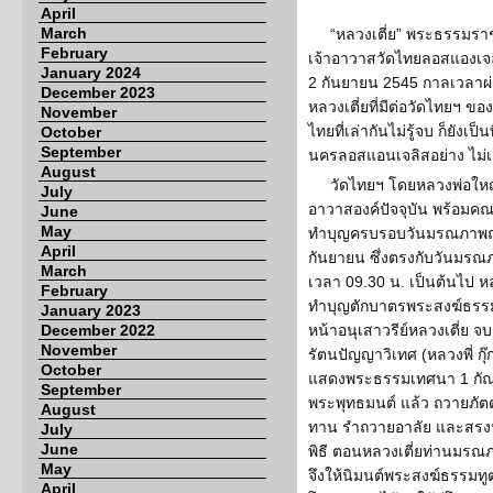
April
March
“หลวงเตี่ย” พระธรรมร
February
เจ้าอาวาสวัดไทยลอสแองเจลิส 
January 2024
2 กันยายน 2545 กาลเวลาผ่
December 2023
หลวงเตี่ยที่มีต่อวัดไทยฯ
November
ไทยที่เล่ากันไม่รู้จบ ก็ยังเป็
October
September
นครลอสแอนเจลิสอย่าง ไม่เ
August
วัดไทยฯ โดยหลวงพ่อใหญ
July
อาวาสองค์ปัจจุบัน พร้อมค
June
May
ทำบุญครบรอบวันมรณภาพถวาย
April
กันยายน ซึ่งตรงกับวันมรณภ
March
เวลา 09.30 น. เป็นต้นไป ห
February
ทำบุญตักบาตรพระสงฆ์ธรรมท
January 2023
December 2022
หน้าอนุเสาวรีย์หลวงเตี่ย จ
November
รัตนปัญญาวิเทศ (หลวงพี่ กุ๊
October
แสดงพระธรรมเทศนา 1 กัณฑ
September
พระพุทธมนต์ แล้ว ถวายภัตต
August
ทาน รำถวายอาลัย และสรงน้ำ
July
June
พิธี ตอนหลวงเตี่ยท่านมรณภ
May
จึงให้นิมนต์พระสงฆ์ธรรมทูต
April