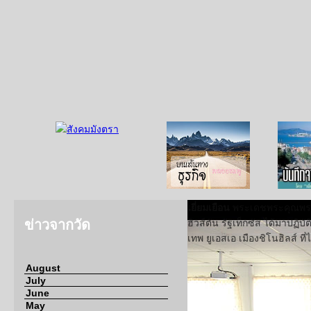
สุล
บนเส้นทางธุรกิจ
บันทึก
เยี่ยมเยือน
พระเดชพระคุณพระเ
ข่าวจากวัด
ฮิวส์ตัน รัฐเท็กซัส ได้มาปฏิ
เทพ ยูเอสเอ เมืองชิโนฮิลส์ ท
August
July
June
May