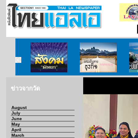
ากกงสุล
สังคมมังตรา
บนเส้นทางธุรกิจ
บั
ข่าวจากวัด
August
July
June
May
April
March