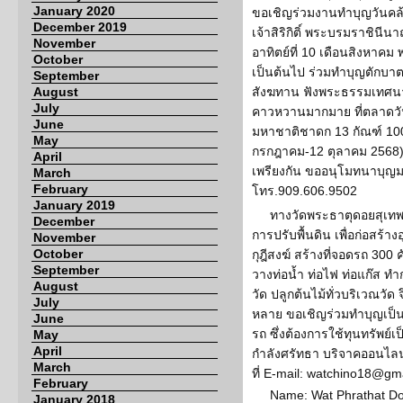
January 2020
ขอเชิญร่วมงานทำบุญวันค
December 2019
เจ้าสิริกิติ์ พระบรมราชิน
November
อาทิตย์ที่ 10 เดือนสิงหาคม 
October
เป็นต้นไป ร่วมทำบุญตักบ
September
August
สังฆทาน ฟังพระธรรมเทศนา
July
คาวหวานมากมาย ที่ตลาดวั
June
มหาชาติชาดก 13 กัณฑ์ 1000
May
กรกฎาคม-12 ตุลาคม 2568) 
April
เพรียงกัน ขออนุโมทนาบุญมา
March
February
โทร.909.606.9502
January 2019
ทางวัดพระธาตุดอยสุเทพ 
December
การปรับพื้นดิน เพื่อก่อสร้
November
October
กุฎีสงฆ์ สร้างที่จอดรถ 30
September
วางท่อน้ำ ท่อไฟ ท่อแก๊ส ทำ
August
วัด ปลูกต้นไม้ทั่วบริเวณวั
July
หลาย ขอเชิญร่วมทำบุญเป็นเ
June
รถ ซึ่งต้องการใช้ทุนทรัพย
May
April
กำลังศรัทธา บริจาคออนไลน์
March
ที่ E-mail: watchino18@gm
February
Name: Wat Phrathat D
January 2018