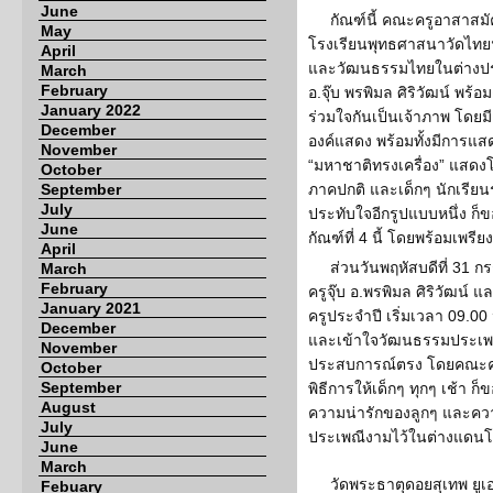
June
กัณฑ์นี้ คณะครูอาสาสม
May
โรงเรียนพุทธศาสนาวัดไทย
April
และวัฒนธรรมไทยในต่างปร
March
February
อ.จุ๊บ พรพิมล ศิริวัฒน์ พร้
January 2022
ร่วมใจกันเป็นเจ้าภาพ โดยม
December
องค์แสดง พร้อมทั้งมีการแส
November
“มหาชาติทรงเครื่อง” แสดง
October
September
ภาคปกติ และเด็กๆ นักเรียน
July
ประทับใจอีกรูปแบบหนึ่ง ก็
June
กัณฑ์ที่ 4 นี้ โดยพร้อมเพรีย
April
ส่วนวันพฤหัสบดีที่ 31
March
February
ครูจุ๊บ อ.พรพิมล ศิริวัฒน์ 
January 2021
ครูประจำปี เริ่มเวลา 09.00 น.
December
และเข้าใจวัฒนธรรมประเพ
November
ประสบการณ์ตรง โดยคณะครู
October
September
พิธีการให้เด็กๆ ทุกๆ เช้า ก
August
ความน่ารักของลูกๆ และ
July
ประเพณีงามไว้ในต่างแดนโ
June
March
วัดพระธาตุดอยสุเทพ ยูเอ
Febuary