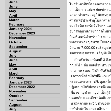
June
โมงวันอาทิตย์ตลอดเทศกาลเข
June
มา เป็นการแสดง กัณฑ์ทาน
May
คาถา ท่านพระครูวินัยธรสุช
April
March
ศาสนพิธีประจำอุโบสถศาลา 
February
รมะโรหิต บอร์ดวัดไทยฯ แล
January 2024
อุบาสกอุบาสิกาชาววัดไทยฯ 
December 2023
กัณฑ์เทศน์สำหรับบำรุงศาส
November
October
พันกว่าเหรียญสหรัฐ โดยเฉ
September
จำนวน 7,000.00 เหรียญสห
August
ขอความสุขความเจริญมั่งมีศ
July
สำหรับวันอาทิตย์ที่ 3 ส
June
May
กัณฑ์ที่ 4 คือ กัณฑ์วนประ
April
คาถา พรรณนาถึงสี่กษัตริย์เ
March
เจตราชทั้งสี่กษัตริย์จึงแวะ
February
ครองนครเจตราชจึงทูลเสด็
January 2023
December 2022
ปฏิเสธ กษัตริย์เจตราชจึงม
November
เชี่ยวชาญชำนาญป่าเป็นผู้รัก
October
ปลอดภัย และเมื่อเสด็จถึงเ
September
เนรมิตตามพระบัญชาของพระอิ
August
ฤาษีพำนักในอาศรมสืบมา
July