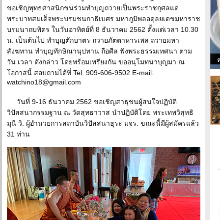
ขอเชิญพุทธศาสนิกชนร่วมทำบุญถวายเป็นพระราชกุศลแด่
พระบาทสมเด็จพระบรมชนกาธิเบศร มหาภูมิพลอดุลยเดชมหาราช
บรมนาถบพิตร ในวันอาทิตย์ที่ 8 ธันวาคม 2562 ตั้งแต่เวลา 10.30
น. เป็นต้นไป ทำบุญตักบาตร ถวายภัตตาหารเพล ถวายมหา
สังฆทาน ทำบุญทักษิณานุปทาน ถือศีล ฟังพระธรรมเทศนา ตาม
วัน เวลา ดังกล่าว โดยพร้อมเพรียงกัน ขออนุโมทนาบุญมา ณ
โอกาสนี้ สอบถามได้ที่ Tel: 909-606-9502 E-mail:
watchino18@gmail.com
วันที่ 9-16 ธันวาคม 2562 ขอเชิญสาธุชนผู้สนใจปฏิบัติ
วิปัสสนากรรมฐาน ณ วัดสุทธาวาส นำปฏิบัติโดย พระเทพวิสุทธิ
มุนี วิ. ผู้อำนวยการสถาบันวิปัสสนาธุระ มจร. ขณะนี้มีผู้สมัครแล้ว
31 ท่าน