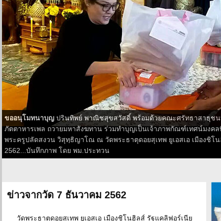
ขออนุโมทนาบุญ
ปรินทิพย์ พาณิชสุขสวัสดิ์ พร้อมด้วยคณะศรัทธาสาธุช
ภัตตาหารเพล ถวายมหาสังฆทาน ร่วมทำบุญเป็นเจ้าภาพกัณฑ์เทศน์มงคลท
พระครูปลัดสงวน วิสุทฺธิญาโณ ณ วัดพระธาตุดอยสุเทพ ยูเอสเอ เมืองชิโนฮิล
2562...บันทึกภาพ โดย พม.ประทวน
ข่าวจากวัด 7 ธันวาคม 2562
วัดพระธาตุดอยสุเทพ ยูเอสเอ เมืองชิโนฮิลส์ รัฐแคลิฟอร์เนีย