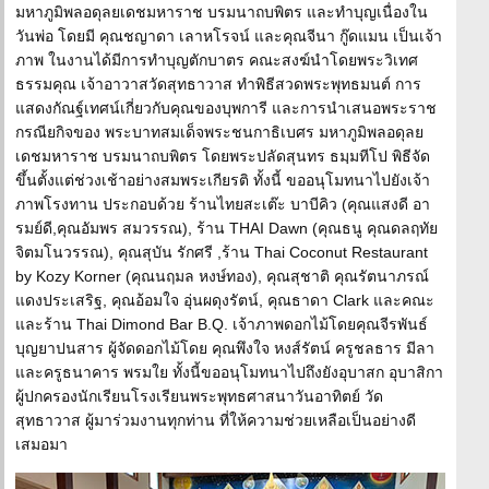
มหาภูมิพลอดุลยเดชมหาราช บรมนาถบพิตร และทำบุญเนื่องใน
วันพ่อ โดยมี คุณชญาดา เลาหโรจน์ และคุณจีนา กู๊ดแมน เป็นเจ้า
ภาพ ในงานได้มีการทำบุญตักบาตร คณะสงฆ์นำโดยพระวิเทศ
ธรรมคุณ เจ้าอาวาสวัดสุทธาวาส ทำพิธีสวดพระพุทธมนต์ การ
แสดงกัณฐ์เทศน์เกี่ยวกับคุณของบุพการี และการนำเสนอพระราช
กรณียกิจของ พระบาทสมเด็จพระชนกาธิเบศร มหาภูมิพลอดุลย
เดชมหาราช บรมนาถบพิตร โดยพระปลัดสุนทร ธมฺมทีโป พิธีจัด
ขึ้นตั้งแต่ช่วงเช้าอย่างสมพระเกียรติ ทั้งนี้ ขออนุโมทนาไปยังเจ้า
ภาพโรงทาน ประกอบด้วย ร้านไทยสะเต๊ะ บาบีคิว (คุณแสงดี อา
รมย์ดี,คุณอัมพร สมวรรณ), ร้าน THAI Dawn (คุณธนู คุณดลฤทัย
จิตมโนวรรณ), คุณสุบัน รักศรี ,ร้าน Thai Coconut Restaurant
by Kozy Korner (คุณนฤมล หงษ์ทอง), คุณสุชาติ คุณรัตนาภรณ์
แดงประเสริฐ, คุณอ้อมใจ อุ่นผดุงรัตน์, คุณธาดา Clark และคณะ
และร้าน Thai Dimond Bar B.Q. เจ้าภาพดอกไม้โดยคุณจีรพันธ์
บุญยาปนสาร ผู้จัดดอกไม้โดย คุณพึงใจ หงส์รัตน์ ครูชลธาร มีลา
และครูธนาคาร พรมใย ทั้งนี้ขออนุโมทนาไปถึงยังอุบาสก อุบาสิกา
ผู้ปกครองนักเรียนโรงเรียนพระพุทธศาสนาวันอาทิตย์ วัด
สุทธาวาส ผู้มาร่วมงานทุกท่าน ที่ให้ความช่วยเหลือเป็นอย่างดี
เสมอมา