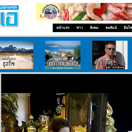
หน้าแรก
ข่าว
สังคม
คอลัมน์
อินไ
บนเส้นทางธุรกิจ
บันทึกจากเบย์เอเรีย
ลำนำ..ชีวิต