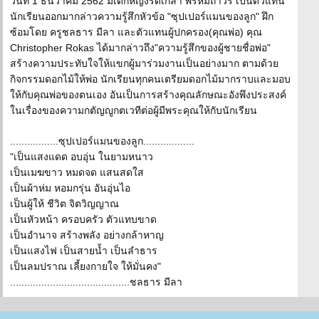
วันที่ 1 ธันวาคม 2562 มีเด็กหญิงรัดเกล้า พรหมถาวร เป็นตัวแทน
นักเรียนออกมากล่าวความรู้สึกหัวข้อ "ซุปเปอร์แมนของลูก" ฝึก
ซ้อมโดย ครูชลธาร มีลา และตัวแทนผู้ปกครอง(คุณพ่อ) คุณ
Christopher Rokas ได้มากล่าวถึง"ความรู้สึกของผู้ชายชื่อพ่อ"
สร้างความประทับใจให้แขกผู้มาร่วมงานเป็นอย่างมาก ตามด้วย
กิจกรรมดอกไม้ให้พ่อ นักเรียนทุกคนเตรียมดอกไม้มากราบและมอบ
ให้กับคุณพ่อของตนเอง อันเป็นการสร้างคุณลักษณะอังพึงประสงค์
ในเรื่องของความกตัญญูกตเวทีต่อผู้มีพระคุณให้กับนักเรียน
.................ซุปเปอร์แมนของลูก..................
"เป็นแสงแดด อบอุ่น ในยามหนาว
เป็นเมฆขาว หมดจด แสนสดใส
เป็นผ้าห่ม หอมกรุ่น อันอุ่นไอ
เป็นผู้ให้ ชีวิต จิตวิญญาณ
เป็นหัวหน้า ครอบครัว ตัวแทบขาด
เป็นอำนาจ สร้างพลัง อย่างกล้าหาญ
เป็นแสงไฟ เป็นสายน้ำ เป็นลำธาร
เป็นลมปราณ เลี้ยงกายใจ ให้มั่นคง"
..........................................ชลธาร มีลา