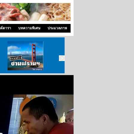
ซด์ดารา
บทความพิเศษ
ประมวลภาพ
บอกข่าว ซานฟราน
ท่องไปใน San Francisco
สังคมซีแอตเติ้ล