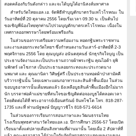
สอดคล้องกับวันดังกล่าว และจะได้บุญได้อานิสงส์มหาศาล
สำหรับวัดไทยแอล.เอ. จัดพิธีทำบุญตักบาตรวันเทโวโรหณะ ใน
วันอาทิตย์ที่ 20 ตุลาคม 2556 โดยเริ่มเวลา 09.30 น. เป็นต้นไป
ขอเชิญพี่น้องไทยทุกท่านไปร่วมบุญตักบาตรเทโวโรหณะ เนื่องใน
เทศกาลออกพรรษาโดยพร้อมเพรียงกัน
ในส่วนของการเตรียมความพร้อมงาน ทอดกฐินพระราชทาน
และงานลอยกระทงวัดไทยฯ ซึ่งกำหนดงานวันเสาร์-อาทิตย์ที่ 2-3
พฤศจิกายน 2556 โดย คุณบุญส่ง อนันตสุคนธ์ นักธุรกิจใจบุญ เป็น
ประธานจัดงานและเป็นประธานถวายผ้าพระกฐิน คุณไอด้า ยุพิ
นพักตร์ เดโชภาส เป็นประธานลอยกระทงและประกวดนาง
นพมาศ และ คุณมานิดา วิศิษฐ์ศรี เป็นประธานทอดผ้าป่าสามัคคี
บริวารกฐินนั้น โดยเฉพาะแผนกอาหารและสินค้าพื้นเมือง ในส่วน
ขอบบูธอาหารนั้นเต็มหมดแล้ว ยังเหลือบูธสินค้าพื้นเมืองอีกไม่มาก
นัก บรรดาพ่อค้าแม่ขายที่สนใจขอเชิญติดต่อจองบูธได้ตลอดเวลา
โดยติดต่อได้ที่ พระอาจารย์เยือนศรัณย์ จันทโชโต โทร. 818-287-
1735 และที่ ท่านณัฐพงษ์ ปัญญาวชิโร 818-571-6614
ในส่วนของการเรียนการสอนภาษาและวัฒนธรรมไทย
โรงเรียนพุทธศาสนาวัดไทยแอล.เอ. ปีการศึกษา 2556-57 โดยเปิด
เรียนมาตั้งแต่ปลายเดือนสิงหาคมที่ผ่านมานั้น โดยเมื่อ 2 สัปดาห์ที่
แล้ว คณะครูอาสาฯ ได้ร่วมใจกันจัดนิทรรศการแสดงผลงานของ