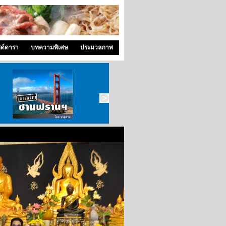
ซด์ดารา
บทความพิเศษ
ประมวลภาพ
บอกข่าว ซานฟราน
ท่องไปใน San Francisco
สังคมซีแอตเติ้ล