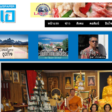
หน้าแรก
ข่าว
สังคม
คอลัมน์
อินไ
บนเส้นทางธุรกิจ
บันทึกจากเบย์เอเรีย
ลำนำ..ชีวิต