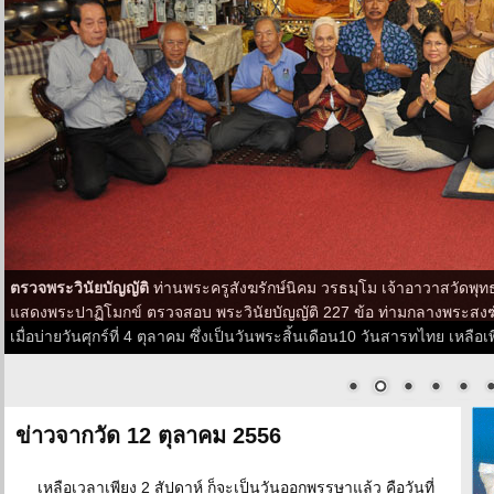
ตรวจพระวินัยบัญญัติ
ท่านพระครูสังฆรักษ์นิคม วรธมฺโม เจ้าอาวาสวัดพุท
แสดงพระปาฏิโมกข์ ตรวจสอบ พระวินัยบัญญัติ 227 ข้อ ท่ามกลางพระสงฆ
เมื่อบ่ายวันศุกร์ที่ 4 ตุลาคม ซึ่งเป็นวันพระสิ้นเดือน10 วันสารทไทย เหลื
ข่าวจากวัด 12 ตุลาคม 2556
เหลือเวลาเพียง 2 สัปดาห์ ก็จะเป็นวันออกพรรษาแล้ว คือวันที่