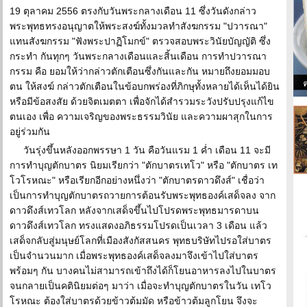
19 ตุลาคม 2556 ตรงกับวันพระกลางเดือน 11 ซึ่งวันดังกล่าว
พระพุทธทรงอนุญาตให้พระสงฆ์ทั้งมวลทำสังฆกรรม "ปวารณา"
แทนสังฆกรรม "ฟังพระปาฏิโมกข์" ตรวจสอบพระวินัยบัญญัติ ซึ่ง
กระทำ กันทุกๆ วันพระกลางเดือนและสิ้นเดือน การทำปวารณา
กรรม คือ ยอมให้ว่ากล่าวตักเตือนซึ่งกันและกัน หมายถึงยอมมอบ
ตน ให้สงฆ์ กล่าวตักเตือนในข้อบกพร่องที่ภิกษุทั้งหลายได้เห็นได้ยิน
หรือมีข้อสงสัย ด้วยจิตเมตตา เพื่อจักได้สำรวมระวังปรับปรุงแก้ไข
ตนเอง เพื่อ ความเจริญของพระธรรมวินัย และความผาสุกในการ
อยู่ร่วมกัน
วันรุ่งขึ้นหลังออกพรรษา 1 วัน คือวันแรม 1 ค่ำ เดือน 11 จะมี
การทำบุญตักบาตร นิยมเรียกว่า "ตักบาตรเทโว" หรือ "ตักบาตร เท
โวโรหณะ" หรือเรียกอีกอย่างหนึ่งว่า "ตักบาตรดาวดึงส์" เชื่อว่า
เป็นการทำบุญตักบาตรถวายการต้อนรับพระพุทธองค์เสด็จลง จาก
ดาวดึงส์เทวโลก หลังจากเสด็จขึ้นไปโปรดพระพุทธมารดาบน
ดาวดึงส์เทวโลก ทรงแสดงอภิธรรมโปรดเป็นเวลา 3 เดือน แล้ว
เสด็จกลับสู่มนุษย์โลกที่เมืองสังกัสสนคร พุทธบริษัทไปรอใส่บาตร
เป็นจำนวนมาก เมื่อพระพุทธองค์เสด็จลงมาจึงเข้าไปใส่บาตร
พร้อมๆ กัน บางคนไม่สามารถเข้าถึงได้ก็โยนอาหารลงไปในบาตร
จนกลายเป็นคตินิยมต่อๆ มาว่า เมื่อจะทำบุญตักบาตรในวัน เทโว
โรหณะ ต้องใส่บาตรด้วยข้าวต้มมัด หรือข้าวต้มลูกโยน จึงจะ