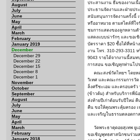
ประสานงาน ธีมของงานเนื่อ
August
ประธานจัดงานและฝ่ายประสา
July
June
สนับสนุนการจัดงานครั้งนี้ 
May
หรืออาหมวย ตามสไตล์ที่ใจร
April
ชมการแสดงของลูกหลานตัวน
March
แสดงแบบน่ารักๆ และขอเชิ
February
บัตรราคา $20 ซื้อได้ที่หน้า
January 2019
December
งาน โทร. 310-293-3311 หร
December 29
9043 รายได้จากงานนี้สมทบทุ
December 22
การสอน ขอเชิญทุกท่านโปร
December 15
December 8
คณะสงฆ์วัดไทยฯ โดยหล
December 1
วิเทศ และคณะกรรมการวัด
November
ล็งศรีชะเอม และครอบครัว 
October
(ข้าวต้ม) สำหรับบริการพี่น้
September
August
ส่งท้ายปีเก่าต้อนรับปีใหม่ 
July
คืน ขอให้คุณพระคุ้มครอง เจร
June
และเจริญในธรรมตลอดกาลเ
May
April
March
วัดพระธาตุดอยสุเทพ ยูเอ
February
ขอเชิญพุทธศาสนิกชนร่วมสว
January 2018