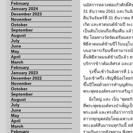
February
นมัสการหลวงพ่อแก้วศักดิ์สิท
January 2024
31 ธันวาคม 2561 และวันอั
December 2023
คืนวันจันทร์ที่ 31 ธันวาคม
November
เกิด และสวดมนต์ข้ามปี จะเริ่
October
September
เป็นต้นไปจนถึงเที่ยงคืน แล
August
ชัย โดยทางวัดจัดเตรียมสถาน
July
พิธีสวดมนต์ข้ามปีไว้บนอุโ
June
บนอาคารเรียนซึ่งสามารถนั่ง
May
April
สิ้นพิธีสวดมนต์ข้ามปีแล้ว 
March
บริการข้าวต้มเลิศรส และอ
February
รุ่งขึ้นเช้าวันอังคารที่
January 2023
December 2022
โมงเช้าครึ่ง เชิญพี่น้องไท
November
ขึ้นปีใหม่ด้วยการทำบุญตักบ
October
พระพุทธองค์ทรงสรรเสริญว่าเ
September
ยิ่งใหญ่ และ เป็น “พุท
August
July
ที่พระพุทธองค์ทรงบำเพ็ญ
June
พระองค์ และทรงถือว่าการบ
May
สาวกทุกยุคสมัยโดยเฉพาะส
April
พระองค์สืบมาจนทุกวันนี้ หล
March
February
ร่วมกันถวายสังฆทาน ฟังพระ