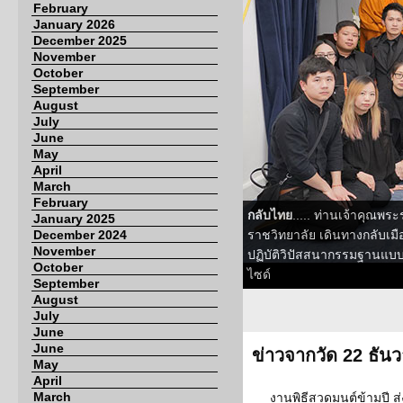
February
January 2026
December 2025
November
October
September
August
July
June
May
April
March
February
กลับไทย
..... ท่านเจ้าคุณพร
January 2025
December 2024
ราชวิทยาลัย เดินทางกลับเมื
November
ปฏิบัติวิปัสสนากรรมฐานแบบต
October
ไซด์
September
August
July
June
June
ข่าวจากวัด 22 ธัน
May
April
March
งานพิธีสวดมนต์ข้ามปี ส่