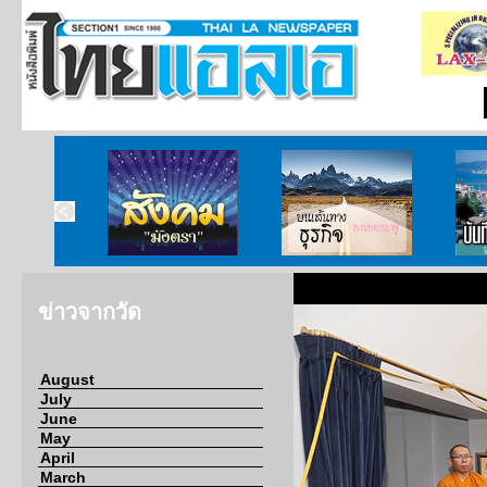
ากกงสุล
สังคมมังตรา
บนเส้นทางธุรกิจ
บั
ข่าวจากวัด
August
July
June
May
April
March