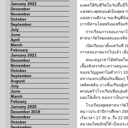
January 2022
มงคลให้กับชีวิตในวันขึ้นปีให
December
แห่งพระพุทธมนต์เป็นพุทธาน
November
แห่งความดีงาม ขอเชิญพี่น้
October
บารมีทานโดยพร้อมเพรียงกั
September
July
การเรียนการสอนภาษาไ
June
ศาสนาวัดไทยลอสแองเจลิส ภ
April
March
เปิดเรียนมาตั้งแต่วันที่
February
การสอนภาคแรกไปแล้ว เมื่อว
January 2021
คณะครูอาสาได้พร้อมใจกั
December
November
เลี้ยงสังสรรค์ระหว่างครูแ
October
ของขวัญมูลค่าไม่ต่ำกว่า 
September
สลากแลกเปลี่ยนกับเพื่อนๆ ใ
August
เพลิดเพลิน บางชั้นเรียนผู้
July
June
ครอบครัวโรงเรียนที่อบอุ่นด
March
มอบให้เด็กๆ ของเราเป็นภาพท
Febuary
โรงเรียนพุทธศาสนาวัด
January 2020
หนาวประจำปีการศึกษา 2561
December 2019
November
เริ่มเวลา 17.30 น. ถึง 22
October
สมาคมไทยปักษ์ใต้ เป็นประธา
September