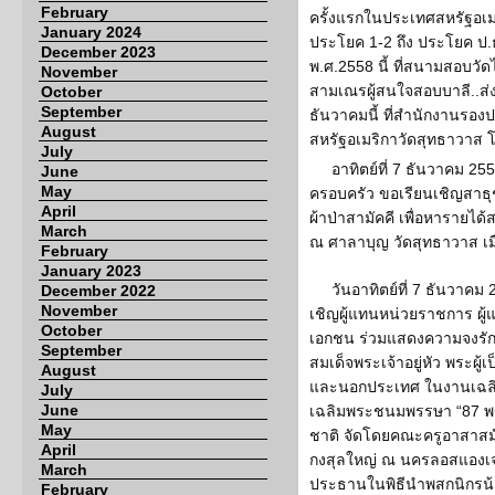
February
ครั้งแรกในประเทศสหรัฐอเมริ
January 2024
ประโยค 1-2 ถึง ประโยค ป.
December 2023
พ.ศ.2558 นี้ ที่สนามสอบวั
November
สามเณรผู้สนใจสอบบาลี..ส่
October
September
ธันวาคมนี้ ที่สำนักงานร
August
สหรัฐอเมริกาวัดสุทธาวาส 
July
อาทิตย์ที่ 7 ธันวาคม 2
June
May
ครอบครัว ขอเรียนเชิญสาธ
April
ผ้าป่าสามัคคี เพื่อหารายได
March
ณ ศาลาบุญ วัดสุทธาวาส เมื
February
January 2023
วันอาทิตย์ที่ 7 ธันวาคม
December 2022
November
เชิญผู้แทนหน่วยราชการ ผ
October
เอกชน ร่วมแสดงความจงรัก
September
สมเด็จพระเจ้าอยู่หัว พระผู
August
และนอกประเทศ ในงานเฉลิม
July
June
เฉลิมพระชนมพรรษา “87 พ
May
ชาติ จัดโดยคณะครูอาสาสม
April
กงสุลใหญ่ ณ นครลอสแองเจลิ
March
ประธานในพิธีนำพสกนิกรน
February