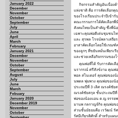
January 2022
กิจกรรมสำคัญอันเนื่องด้
December
แห่งชาติ คือ การคัดเลือกคุ
November
ของโรงเรียนประจำปีเข้ารับเ
October
คณะกรรมการได้คัดเลือกพี่น
September
July
สังคมไทยเป็นสำคัญ ซึ่งพี่น้อ
June
เฉพาะคุณพ่อดีเด่นชุมชนไทย 
April
และ สุรพล โรจน์พลาเสถียร 
March
อาสาคัดเลือกโดยใช้เกณฑ์ค
February
January 2021
ของลูกๆ ที่ขยันหมั่นเพียรเ
December
และช่วยเหลือกิจกรรมของโร
November
คุณพ่อที่ได้ รับการคัดเลื
October
นรากรณ์ ศรีสังข์งาม คุณพ่อ
September
August
พอล สไนเดอร์ คุณพ่อของน้อง
July
นพดล พุ่มพวง คุณพ่อของน้อ
June
ประถมปีที่ 3 เลิศ ณรงค์ชัย
March
ณรงค์ชัยสกุล ชั้นประถมปีที
Febuary
January 2020
พ่อของน้องแอน ด.ญ.จรรยพร 
December 2019
มานพ กลกาญจ์กิจ คุณพ่อขอ
November
ส่วนชั้นมัธยมคือ เรวัฒน์ รัศ
October
รัศมีเกียรติศักดิ์ สำหรับแผน
September