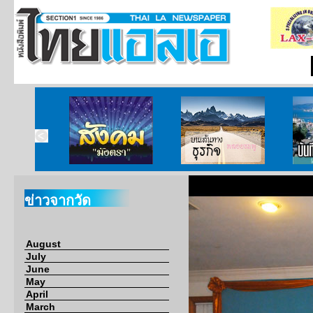
ากกงสุล
สังคมมังตรา
บนเส้นทางธุรกิจ
บั
ข่าวจากวัด
August
July
June
May
April
March