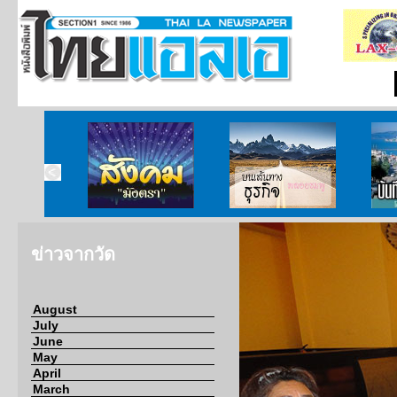
ากกงสุล
สังคมมังตรา
บนเส้นทางธุรกิจ
บั
ข่าวจากวัด
August
July
June
May
April
March