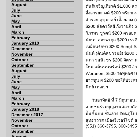
August
ตันติเจริญเกียรติ $1,000 สุ
July
อึ้งอารยะวงศ์ $200 ทริยากรณ
June
สำรวย-สุขุมาลย์ เอื้อยอ่อง 
May
$200 ลัดดาวัลย์ กังวานกิจ 
April
March
วิภาพร ชูรัตน์ $200 ครอบคร
February
นัยนา สถาพรกุล $200 เรว
January 2019
เหมือนรักษา $200 Somjit S
December
นันท์ (ตันติสุขารมย์) $200 
November
October
นภา วสุนิรชร $200 จิตรา ด
September
ใหม่ แม้นนนทรัตน์ $200 J
August
Weranont $500 วัดพุทธศาส
July
ยารชุน ผ $200 ขอให้ประสบ
June
นิตย์ เทอญฯ
May
April
March
วันอาทิตย์ ที่ 7 มิถุนา
February
สาธุชนร่วมบุญงานสลากภัตร 
January 2018
พื้นชั้นบน-ชั้นล่าง รัตนอ
December 2017
November
สุทธาวาส เมืองริเวอร์ไซด์ 
October
(951) 360-3795, 360-3495
September
August