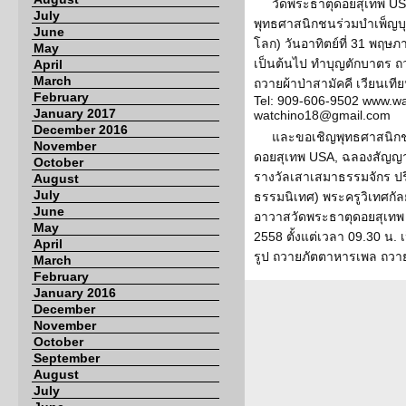
วัดพระธาตุดอยสุเทพ USA
July
พุทธศาสนิกชนร่วมบำเพ็ญบ
June
โลก) วันอาทิตย์ที่ 31 พฤษภ
May
เป็นต้นไป ทำบุญตักบาตร 
April
March
ถวายผ้าป่าสามัคคี เวียนเที
February
Tel: 909-606-9502 www.wa
January 2017
watchino18@gmail.com
December 2016
และขอเชิญพุทธศาสนิกช
November
ดอยสุเทพ USA, ฉลองสัญญาบ
October
รางวัลเสาเสมาธรรมจักร ปร
August
July
ธรรมนิเทศ) พระครูวิเทศกัล
June
อาวาสวัดพระธาตุดอยสุเทพ U
May
2558 ตั้งแต่เวลา 09.30 น.
April
รูป ถวายภัตตาหารเพล ถวาย
March
February
January 2016
December
November
October
September
August
July