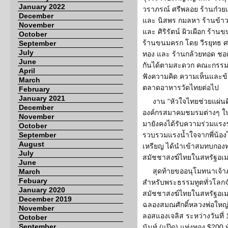
January 2022
วราภรณ์ ศรีพลอย ร้านก๋วย
December
และ นิสพร กมลหา ร้านข้าวแ
November
และ ศิริรัตน์ ผิวเผือก ร้
October
ร้านขนมครก โดย วีรยุทธ ศ
September
July
ทอง และ ร้านกล้วยทอด ชอเช
June
กันได้ตามสะดวก คณะกรรมก
April
ฟังความคิด ความเห็นและข
March
ตลาดอาหารวัดไทยต่อไป
February
January 2021
งาน “หัวใจไทยช่วยแผ่นด
December
องค์กรสมาคมชมรมต่างๆ ในแอล
November
มายังคงได้รับความร่วมแรงร
October
September
รวบรวมแรงน้ำใจจากพี่น้องไท
August
เหรียญ ได้นำเข้าสมทบกองท
July
สมัชชาสงฆ์ไทยในสหรัฐอเมร
June
สุดท้ายขออนุโมทนาเจ้
March
Febuary
สำหรับพระธรรมทูตทั่วโลกจำ
January 2020
สมัชชาสงฆ์ไทยในสหรัฐอเมริ
December 2019
ฉลองสมณศักดิ์หลวงพ่อใหญ
November
ลอสแองเจลิส ระหว่างวันที่ 
October
September
นันท์ (แป๊ด) แท่งทอง $200