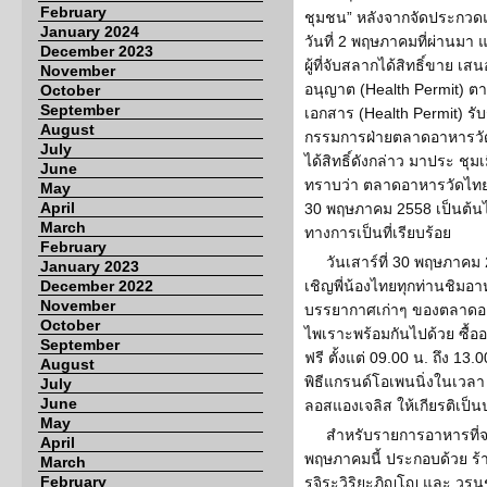
February
ชุมชน” หลังจากจัดประกวด
January 2024
วันที่ 2 พฤษภาคมที่ผ่านมา
December 2023
ผู้ที่จับสลากได้สิทธิ์ขาย เ
November
อนุญาต (Health Permit) ตา
October
September
เอกสาร (Health Permit) รับ
August
กรรมการฝ่ายตลาดอาหารวัดไ
July
ได้สิทธิ์ดังกล่าว มาประ ชุม
June
ทราบว่า ตลาดอาหารวัดไทยฯ จ
May
April
30 พฤษภาคม 2558 เป็นต้น
March
ทางการเป็นที่เรียบร้อย
February
วันเสาร์ที่ 30 พฤษภาคม
January 2023
December 2022
เชิญพี่น้องไทยทุกท่านชิม
November
บรรยากาศเก่าๆ ของตลาดอา
October
ไพเราะพร้อมกันไปด้วย ซื้อ
September
ฟรี ตั้งแต่ 09.00 น. ถึง 13
August
พิธีแกรนด์โอเพนนิ่งในเวล
July
June
ลอสแองเจลิส ให้เกียรติเป็
May
สำหรับรายการอาหารที่จะ
April
พฤษภาคมนี้ ประกอบด้วย ร้
March
February
รุจิระวิริยะภิญโญ และ วร