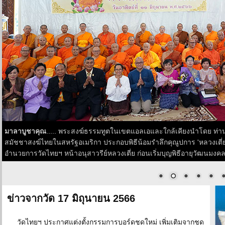
มาลาบูชาคุณ
..... พระสงฆ์ธรรมทูตในเขตแอลเอและใกล้เคียงนำโดย ท่
สมัชชาสงฆ์ไทยในสหรัฐอเมริกา ประกอบพิธีน้อมรำลึกคุณูปการ 'หลวงเต
อำนวยการวัดไทยฯ หน้าอนุสาวรีย์หลวงเตี่ย ก่อนเริ่มบุญพิธีอายุวัฒนมง
ข่าวจากวัด 17 มิถุนายน 2566
วัดไทยฯ ประกาศแต่งตั้งกรรมการบอร์ดชุดใหม่ เพิ่มเติมจากชุด