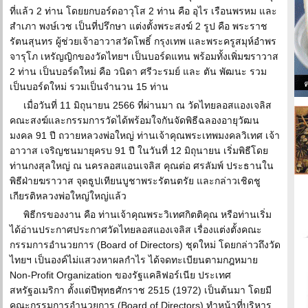
ที่แล้ว 2 ท่าน โดยยกบอร์ดอาวุโส 2 ท่าน คือ อุไร เรือนพรหม และ
สำเภา พงษ์เวช เป็นที่ปรึกษา แต่งตั้งพระสงฆ์ 2 รูป คือ พระราช
รัตนสุนทร ผู้ช่วยเจ้าอาวาสวัดโพธิ์ กรุงเทพ และพระครูสมุห์อำพร
จารุโภ เหรัญญิกของวัดไทยฯ เป็นบอร์ดแทน พร้อมทั้งเพิ่มฆราวาส
2 ท่าน เป็นบอร์ดใหม่ คือ วนิดา ศรีวะรมย์ และ ตัน พัฒนะ รวม
เป็นบอร์ดใหม่ รวมเป็นจำนวน 15 ท่าน
เมื่อวันที่ 11 มิถุนายน 2566 ที่ผ่านมา ณ วัดไทยลอสแองเจลิส
คณะสงฆ์และกรรมการวัดได้พร้อมใจกันจัดพิธีฉลองอายุวัฒน
มงคล 91 ปี ถวายหลวงพ่อใหญ่ ท่านเจ้าคุณพระเทพมงคลวิเทศ เจ้า
อาวาส เจริญชนมายุครบ 91 ปี ในวันที่ 12 มิถุนายน เริ่มพิธีโดย
ท่านกงสุลใหญ่ ณ นครลอสแอนเจลิส คุณต่อ ศรลัมพ์ ประธานใน
พิธีฝ่ายฆราวาส จุดธูปเทียนบูชาพระรัตนตรัย และกล่าวเชิดชู
เกียรติหลวงพ่อใหญ่ใหญ่แล้ว
พิธีกรของงาน คือ ท่านเจ้าคุณพระวิเทศกิตติคุณ หรือท่านเริ่ม
ได้อ่านประกาศประกาศวัดไทยลอสแองเจลิส เรื่องแต่งตั้งคณะ
กรรมการอำนวยการ (Board of Directors) ชุดใหม่ โดยกล่าวถึงวัด
ไทยฯ เป็นองค์ไม่แสวงหาผลกำไร ได้จดทะเบียนตามกฎหมาย
Non-Profit Organization ของรัฐแคลิฟอร์เนีย ประเทศ
สหรัฐอเมริกา ตั้งแต่ปีพุทธศักราช 2515 (1972) เป็นต้นมา โดยมี
คณะกรรมการอำนวยการ (Board of Directors) ทำหน้าที่บริหาร