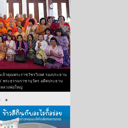
านเจ้าคุณพระราชวัชรวิเทศ รองประธาน
ี่ย' พระธรรมราชานุวัตร อดีตประธาน
คลหลวงพ่อใหญ่