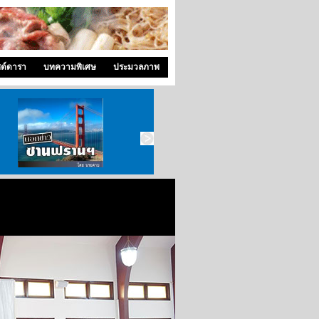
ซด์ดารา
บทความพิเศษ
ประมวลภาพ
บอกข่าว ซานฟราน
ท่องไปใน San Francisco
สังคมซีแอตเติ้ล