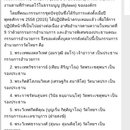
งานตามที่กำหนดไว้ในธรรมนูญ (Bylaws) ขององค์กร
โดยที่คณะกรรมการชุดปัจจุบันซึ่งได้รับการแต่งตั้งเมื่อปี
พุทธศักราช 2558 (2015) ได้ปฏิบัติหน้าครบเทอมแล้ว เพื่อให้การ
ปฏิบัติหน้าที่เป็นไปอย่างต่อเนื่อง อาศัยอำนาจตามความในหมวดที่
9 ว่าด้วยกรรมการอำนวนการ และอำนาจพิเศษของประธานคณะ
กรรมการอำนวยการ จึงขอแต่งตั้งบุคลากรดังต่อไปนี้เป็นกรรมการ
อำนวยการวัดไทยฯ คือ
1. พระเทพมงคลวิเทศ (อมรวุฒิ อมโร) เจ้าอาวาส เป็นประธาน
กรรมการอำนวยการ
2. พระเทพวัชราจารย์ (เทียบ สิริญาโณ) วัดพระเชตุพนฯ เป็น
รองประธาน
3. พระกิตติโสภณวิทเศ (เศรษฐกิจ สมาหิโต) วัดนาคปรก เป็น
รองประธาน
4. พระราชรัตนสุนทร (วินัย ธมฺมานนฺโท) วัดพระเชตุพนฯ เป็น
รองประธาน
5. พระวิเทศกิตติคุณ (บุญเริ่ม กิตฺติญาโณ) วัดไทยฯ เป็น
กรรมการและเลขานุการ (ฝ่ายสงฆ์)
6. พระวิเทศธรรมวงศ์ (สุมนะ สุมนติสฺโส) วัดไทยฯ เป็น