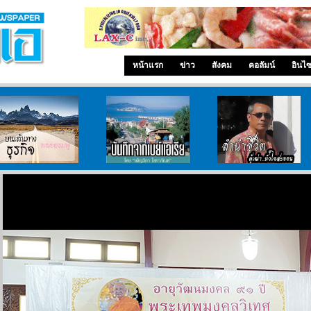
หน้าแรก
ข่าว
สังคม
คอลัมน์
อินไ
บนเส้นทางธุรกิจ
บันทึกจากเบย์เอเรีย
ลำนำ..ชีวิต