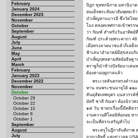
February
ปิฎก ขุททกนิกาย มหานิบาต 
January 2024
สมเด็จพระสัมมาสัมพุทธเจ้
December 2023
บำเพ็ญทานบารมี ซึ่งวัดไทย
November
โมง ตลอดเทศกาลเข้าพรรษา
October
September
ว่า กัณฑ์ สำหรับวันอาทิตย์ที
August
กัณฑ์ ประด้วยพระคาถา 4
July
เมื่อทรงลาผนวชแล้วก็เสด็จ
June
ฟ้าเสนาอำมาตย์มีสุขสงบกันท
May
April
บำเพ็ญกุศลตามสัตย์อธิษฐาน
March
คราฐก็นำช้างปัจจัยนาเคนท
February
ต้องตามฤดูกาลแล้ว
January 2023
December 2022
พระเวสสันดรทรงดำรงอ
November
ทาน จนพระชนมายุได้ ๑๒๐ พ
October
สันดุสิตเทพบุตร บนสวรรค์ช
October 29
มัทรี ชาลี กัณหา ต้องนิราศ
October 22
๑๕ วัน ชาดกเรื่องนี้มีคติ
October 15
October 8
งามความดีโดยมิท้อถอย หากรู
October 1
จะเป็นที่สรรเสริญทั่วไป
September
August
พระครูใบฎีกาสันติภาพ ส
July
อาญาสิทธิ์ แห่งข่าวสด USA