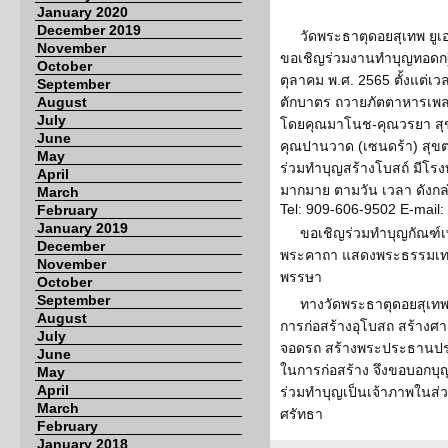
January 2020
December 2019
วัดพระธาตุดอยสุเทพ ยูเอ
November
ขอเชิญร่วมงานทำบุญทอดกฐิ
October
ตุลาคม พ.ศ. 2565 ตั้งแต่เว
September
August
ตักบาตร ถวายภัตตาหารเพ
July
โดยคุณมาโนช-คุณวรยา สุ
June
คุณปานวาด (เซนดร้า) สุขต
May
ร่วมทำบุญสร้างโบสถ์ มีโร
April
มากมาย ตามวัน เวลา ดังกล่
March
Tel: 909-606-9502 E-mail
February
January 2019
ขอเชิญร่วมทำบุญกัณฑ์
December
พระคาถา แสดงพระธรรมเทศน
November
พรรษา
October
September
ทางวัดพระธาตุดอยสุเทพ 
August
การก่อสร้างอุโบสถ สร้างศาล
July
จอดรถ สร้างพระประธานประ
June
ในการก่อสร้าง จึงขอบอกบุ
May
April
ร่วมทำบุญเป็นเจ้าภาพในส่
March
ศรัทธา
February
January 2018