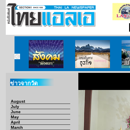
ากกงสุล
สังคมมังตรา
บนเส้นทางธุรกิจ
บั
ข่าวจากวัด
August
July
June
May
April
March