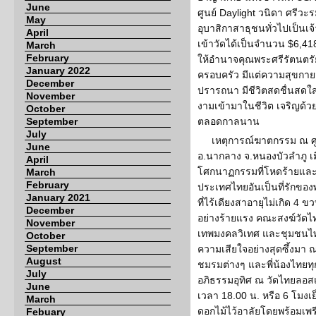
June
ศูนย์ Daylight วนิดา ศรีวะ
May
อุบาสิกาสาธุชนทั่วไปเป็นเ
April
เข้าวัดได้เป็นจำนวน $6,41
March
February
ให้อำนาจคุณพระศรีรัตนตร
January 2022
ครอบครัว มีแต่ความสุขกาย
December
ปรารถนา มีชีวิตสดชื่นสดใ
November
งามเข้ามาในชีวิต เจริญด้
October
September
ตลอดกาลนาน
July
เหตุการณ์ฆาตกรรม ณ ศูน
June
อ.นากลาง จ.หนองบัวลำภู เมื่
April
โศกนาฏกรรมที่โหดร้ายและรุ
March
February
ประเทศไทยอันเป็นที่รักของ
January 2021
ที่ไร้เดียงสาอายุไม่เกิด 4
December
อย่างร้ายแรง คณะสงฆ์วัดไ
November
เทพมงคลวิเทศ และชุมชน
October
September
ความเสียใจอย่างสุดซึ้งมา
August
ชมรมต่างๆ และพี่น้องไทยทุ
July
อภิธรรมอุทิศ ณ วัดไทยลอสแ
June
เวลา 18.00 น. หรือ 6 โมงเ
March
ดอกไม้ไว้อาลัยโดยพร้อมเพร
Febuary