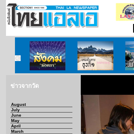
ากกงสุล
สังคมมังตรา
บนเส้นทางธุรกิจ
บั
ข่าวจากวัด
August
July
June
May
April
March