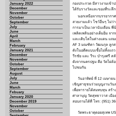
January 2022
กองประกวด มีสาวงามเข้าปร
December
ได้รับรางวัลและของที่ระ
November
นอกเหนือจากบรรยากาศก
October
สวยงามแล้ว โชว์อื่นๆ ไม่ว่
September
July
การมาเป็นเวลานับเดือน พี
June
เพลิดเพลินอย่างเต็มอิ่ม จา
April
และเติบโตในต่างแดน แถมด้
March
AF 3 มณฑิตา วัฒนกุล ลูก
February
January 2021
ดังในอดีตแบบเชื้อไม่ทิ้งแถ
December
วีรชัย และ วีระ บำรุงศรี ส
November
ดังจากนครปฐม คือ วัดไผ่ล้
October
ไปชมกัน
September
August
July
วันอาทิตย์ ที่ 12 เมษาย
June
เชิญสาธุชนร่วมบุญงานวันส
March
เพื่อหารายได้สมทบทุน สร้
Febuary
ศาลาบุญ วัดสุทธาวาส เมือง
January 2020
December 2019
สอบถามได้ที่ โทร: (951) 3
November
October
วัดพระธาตุดอยสุเทพ USA
September