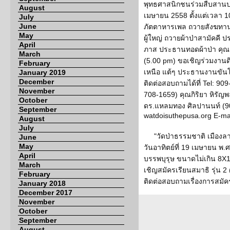
พุทธศาสนิกชนร่วมสืบสานปร
August
เมษายน 2558 ตั้งแต่เวลา 
July
June
ภัตตาหารเพล ถวายสังฆทาน 
May
ผู้ใหญ่ ถวายผ้าป่าสามัคคี 
April
ภาส ประธานทอดผ้าป่า คุณ
March
(5.00 pm) ขอเชิญร่วมงาน
February
เหนือ แต้ๆ ประธานงานขันโ
January 2019
December
ติดต่อสอบถามได้ที่ Tel: 9
November
708-1659) คุณกิริยา หิรัญ
October
ดร.แหลมทอง ศิลปานนท์ (9
September
watdoisuthepusa.org E-ma
August
July
"วัดป่าธรรมชาติ เมือง
June
May
วันอาทิตย์ที่ 19 เมษายน 
April
บรรพบุรุษ ขนาดไม่เกิน 8X10 
March
เชิญสมัครเรียนสมาธิ รุ่น 
February
ติดต่อสอบถามเรื่องการสมัครอ
January 2018
December 2017
November
October
September
August