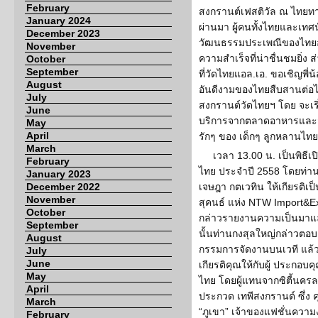
February
สงกรานต์เฟสติวัล ณ ไทยทาวน
January 2024
ผ่านมา ผู้คนทั้งไทยและเท
December 2023
วัฒนธรรมประเพณีของไทยอย่
November
ความสำเร็จที่น่าชื่นชมยิ่ง ส่
October
September
ที่วัดไทยแอล.เอ. ขอเชิญพี
August
อันดีงามของไทยสืบสานต่อไ
July
สงกรานต์วัดไทยฯ โดย จะเริ่
June
บริการจากตลาดอาหารและสิ
May
April
รักๆ ของ เด็กๆ ลูกหลานไทย
March
เวลา 13.00 น. เป็นพิธ
February
ไทย ประจำปี 2558 โดยท่า
January 2023
December 2022
เจษฎา กตเวทิน ให้เกียรติเ
November
สุคนธ์ แห่ง NTW Import&E
October
กล่าวรายงานความเป็นมาแล
September
นั้นท่านกงสุลใหญ่กล่าวตอบ
August
กรรมการจัดงานบนเวที แล้
July
June
เกียรติคุณให้กับผู้ ประกอ
May
ไทย โดยผู้แทนจากซิตี้นครล
April
ประกวด เทพีสงกรานต์ ซึ่ง ค
March
“ภูเขา” เจ้าของแฟชั่นคว
February