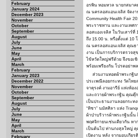
February
อรพิน หอมหวล นายกสมาคม 
January 2024
ณ นครลอสแอนเจลิส จัดงาน
December 2023
Community Health Fair 20
November
พระราชทาน และงานเทศกา
October
September
ลอสแองเจลิส ในวันเสาร์ที่
August
ถึง 15.00 น. หรือตั้งแต่ 10
July
ณ นครลอสแอนเจลิส คุณธานี
June
งาน เป็นการบริการตรวจสุ
May
April
ไข้หวัดใหญ่ฟรีด้วย จึงขอเช
March
พร้อมเพรียงกัน โปรดอย่าพล
February
ส่วนงานทอดผ้าพระกฐิ
January 2023
December 2022
ประเพณีลอยกระทง วัดไทยลอ
November
จาตุรงค์ งามอารีย์ แห่งห้
October
และถวายผ้าพระกฐิน คุณตุ
September
เป็นประธานงานลอยกระทง
August
“ทิชา” นมัสศิลา แห่ง Tran
July
June
ผ้าป่าบริวารผ้าพระกฐินนั้น ก
May
พฤศจิกายนเช่นเดียวกัน หาก
April
เป็นต้นไป ท่านกงสุลใหญ่ คุ
March
เปิดงาน หลัง จากมอบเกียรติ
February