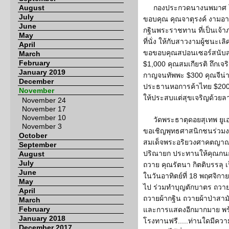
August
กองประกวดนางนพมาศ โด
July
ขอบคุณ คุณจาตุรงค์ งามอา
June
กฐินพระราชทาน ที่เป็นเจ้าภ
May
ที่นั่ง ให้กับสาวงามผู้ชน
April
ขอขอบคุณสปอนเซอร์สนับสนุ
March
February
$1,000 คุณสมเกียรติ ถึกเจ
January 2019
กาญจนทัพพะ $300 คุณจีน่า
December
ประธานหอการค้าไทย $200 แ
November
ให้ประสบแต่สุขเจริญด้ว
November 24
November 17
November 10
วัดพระธาตุดอยสุเทพ ยูเอ
November 3
ขอเชิญพุทธศาสนิกชนร่วม
October
สมเด็จพระอริยวงศาคตญาณ
September
ปริณายก ประทานให้คุณก
August
July
ถวาย คุณรัตนา กิตติบรรลุ
June
ในวันอาทิตย์ที่ 18 พฤศจิกา
May
ไป ร่วมทำบุญตักบาตร ถว
April
ถวายผ้ากฐิน ถวายผ้าป่าสา
March
February
และการแสดงอีกมากมาย พร้
January 2018
โรงทานฟรี.....ท่านใดมีคว
December 2017