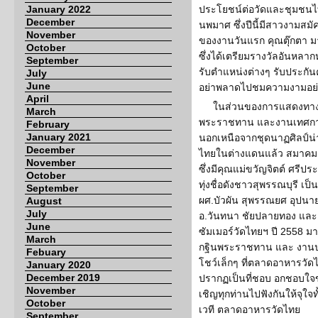
January 2022
ประโยชน์ต่อวัดและชุมชนไ
December
นพมาศ ซึ่งปีนี้มีสาวงามสม
November
ของงานวันแรก คุณตุ๊กตา 
October
ซึ่งได้เตรียมรางวัลอันหลาก
September
รับตำแหน่งต่างๆ รับประกั
July
June
อย่าพลาดไปชมความงามอย่า
April
ในส่วนของการแสดงทา
March
พระราชทาน และงานเทศกาลป
February
January 2021
นอกเหนือจากชุดนาฏศิลป์น่
December
ไทยในต่างแดนแล้ว สมาคม
November
ซึ่งมีคุณแม่ขวัญจิตต์ ศรีปร
October
ทุ่งชื่อดังชาวสุพรรณบุรี เป
September
ผศ.บัวผัน สุพรรณยศ อุปน
August
July
อ.วันทนา ชัยปลายทอง และ 
June
ซัมเมอร์วัดไทยฯ ปี 2558 ม
March
กฐินพระราชทาน และ งานป
Febuary
โชว์เล็กๆ ที่ตลาดอาหารวัดไท
January 2020
December 2019
ปรากฏเป็นที่ชอบ อกชอบใจ
November
เชิญทุกท่านไปฟังกันให้จุใ
October
เวที ตลาดอาหารวัดไทย
September