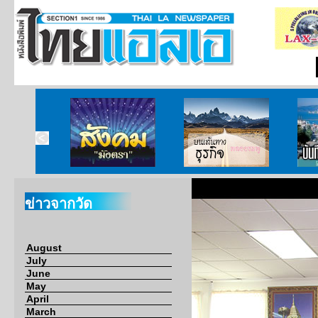
ากกงสุล
สังคมมังตรา
บนเส้นทางธุรกิจ
บั
ข่าวจากวัด
August
July
June
May
April
March