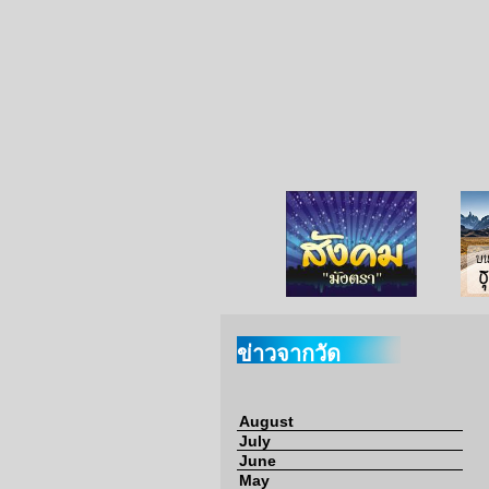
จากวัด
ข่าวจากกงสุล
สังคมมังตรา
ข่าวจากวัด
August
July
June
May