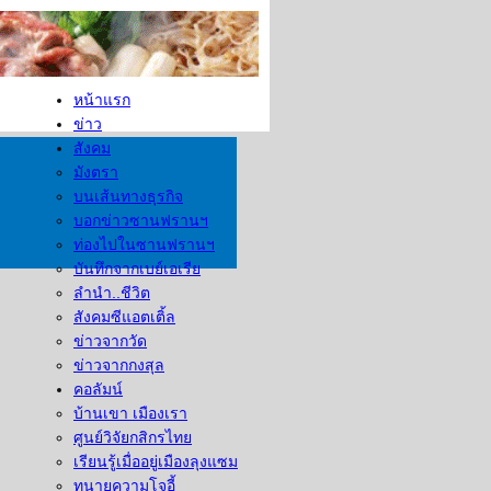
หน้าแรก
ข่าว
สังคม
มังตรา
บนเส้นทางธุรกิจ
บอกข่าวซานฟรานฯ
ท่องไปในซานฟรานฯ
บันทึกจากเบย์เอเรีย
ลำนำ..ชีวิต
สังคมซีแอตเติ้ล
ข่าวจากวัด
ข่าวจากกงสุล
คอลัมน์
บ้านเขา เมืองเรา
ศูนย์วิจัยกสิกรไทย
เรียนรู้เมื่ออยู่เมืองลุงแซม
ทนายความโจอี้