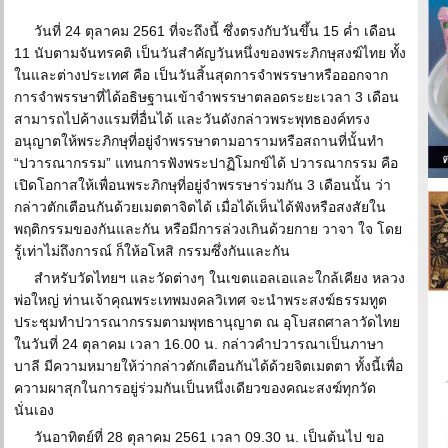
วันที่ 24 ตุลาคม 2561 ที่จะถึงนี้ ซึ่งตรงกับวันขึ้น 15 ค่ำ เดือน
11 นับตามจันทรคติ เป็นวันสำคัญวันหนึ่งของพระภิกษุสงฆ์ไทย ทั้ง
ในและต่างประเทศ คือ เป็นวันสิ้นสุดการจำพรรษาหรือออกจาก
การจำพรรษาที่ได้อธิษฐานเข้าจำพรรษาตลอดระยะเวลา 3 เดือน
สามารถไปค้างแรมที่อื่นได้ และวันดังกล่าวพระพุทธองค์ทรง
อนุญาตให้พระภิกษุที่อยู่จำพรรษาตามอารามหรือสถานที่นั้นทำ
“ปวารณากรรม” แทนการฟังพระปาฏิโมกข์ได้ ปวารณากรรม คือ
เปิดโอกาสให้เพื่อนพระภิกษุที่อยู่จำพรรษาร่วมกัน 3 เดือนนั้น ว่า
กล่าวตักเตือนกันด้วยเมตตาจิตได้ เมื่อได้เห็นได้ฟังหรือสงสัยใน
พฤติกรรมของกันและกัน หรือมีการล่วงเกินด้วยกาย วาจา ใจ โดย
รู้เท่าไม่ถึงการณ์ ก็ให้อโหสิ กรรมซึ่งกันและกัน
สำหรับวัดไทยฯ และวัดต่างๆ ในเขตแอลเอและใกล้เคียง หลวง
พ่อใหญ่ ท่านเจ้าคุณพระเทพมงคลวิเทศ จะนำพระสงฆ์ธรรมทูต
ประชุมทำปวารณากรรมตามพุทธานุญาต ณ อุโบสถศาลาวัดไทย
ในวันที่ 24 ตุลาคม เวลา 16.00 น. กล่าวคำปวารณาเป็นภาษา
บาลี มีความหมายให้ว่ากล่าวตักเตือนกันได้ด้วยจิตเมตตา ทั้งนี้เพื่อ
ความผาสุกในการอยู่ร่วมกันเป็นหนึ่งเดียวของคณะสงฆ์ทุกวัด
นั่นเอง
วันอาทิตย์ที่ 28 ตุลาคม 2561 เวลา 09.30 น. เป็นต้นไป ขอ