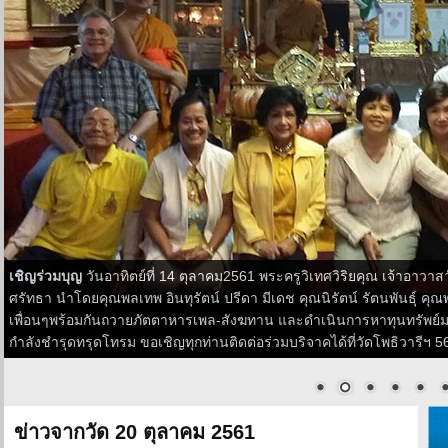
เชิญร่วมบุญ
วันอาทิตย์ที่ 14 ตุลาคม2561 พระครูวิเทศวิริยคุณ เจ้าอาวา
ศรัทธา นำโดยคุณพลเทพ อินทุรัตน์ ปรีดา มีเดช คุณนิรัตน์ รัตนพันธุ์ คุ
เพื่อนๆพร้อมกันถวายภัตตาหารเพล-สังฆทาน และดำเนินการหาทุนทรัพย์มา
กำลังชำรุดทรุดโทรม ขอเชิญทุกท่านติดต่อร่วมบริจาคได้ที่วัดโพธิวารีฯ 
ข่าวจากวัด 20 ตุลาคม 2561