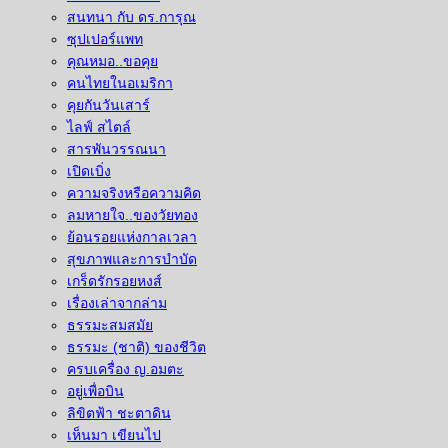
สนทนา กับ ดร.การุณ
ซุปเปอร์แพท
คุณหมอ..ขอคุย
คนไทยในอเมริกา
คุยกันวันเสาร์
ไลฟ์ สไตล์
สารพันวรรณนา
เปิดเบิ่ง
ความจริงหรือความคิด
ลมหายใจ..ของวัยทอง
ย้อนรอยแห่งกาลเวลา
สุขภาพและการบำบัด
เกร็ดรักรอยหงส์
เรื่องเล่าจากล่าม
ธรรมะสมสมัย
ธรรมะ (ชาติ) ของชีวิต
ครบเครื่อง ญ.อมตะ
อยู่เพื่อบิน
ลิขิตฟ้า ชะตาดิน
เห็นมา เขียนไป