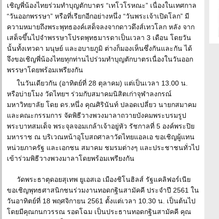
เชิญพี่น้องไทยร่วมทำบุญตักบาตร “เทโวโรหณะ” เนื่องในเทศกาล
“วันออกพรรษา” หรือที่เรียกอีกอย่างหนึ่ง “วันพระเจ้าเปิดโลก” มี
ความหมายถึงพระพุทธองค์เสด็จลงจากดาวดึงส์เทวโลก หลัง จาก
เสด็จขึ้นไปจำพรรษาโปรดพุทธมารดาเป็นเวลา 3 เดือน โดยวัน
นั้นทั้งเทวดา มนุษย์ และอบายภูมิ ต่างก็มองเห็นซึ่งกันและกัน ได้
จึงขอเชิญพี่น้องไทยทุกท่านไปร่วมทำบุญตักบาตรเนื่องในวันออก
พรรษาโดยพร้อมเพรียงกัน
ในวันเดียวกัน (อาทิตย์ที่ 28 ตุลาคม) แต่เป็นเวลา 13.00 น.
หรือบ่ายโมง วัดไทยฯ ร่วมกับสมาคมนิสิตเก่าจุฬาลงกรณ์
มหาวิทยาลัย โดย ดร.หนึ่ง คุณศิรินันท์ ปลอดเปลี่ยว นายกสมาคม
และคณะกรรมการ จัดพิธีวางพวงมาลาถวายบังคมพระบรมรูป
พระบาทสมเด็จ พระจุลจอมเกล้าเจ้าอยู่หัว รัชกาลที่ 5 องค์พระปิย
มหาราช ณ บริเวณหน้าอุโบสถศาลาวัดไทยแอลเอ ขอเชิญผู้แทน
หน่วยภาครัฐ และเอกชน สมาคม ชมรมต่างๆ และประชาชนทั่วไป
เข้าร่วมพิธีวางพวงมาลาโดยพร้อมเพรียงกัน
วัดพระธาตุดอยสุเทพ ยูเอสเอ เมืองชิโนฮิลส์ รัฐแคลิฟอร์เนีย
ขอเชิญพุทธศาสนิกชนร่วมงานทอดกฐินสามัคคี ประจำปี 2561 ใน
วันอาทิตย์ที่ 18 พฤศจิกายน 2561 ตั้งแต่เวลา 10.30 น. เป็นต้นไป
โดยมีคุณกนกวรรณ รอดโฉม เป็นประธานทอดกฐินสามัคคี คุณ