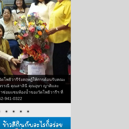
สวัดโพธิวารีรังสฤษฎ์ให้การต้อนรับคณะ
ณพรรณี คุณสาลินี คุณอุษา ญาติและ
ซ่อมแซมห้องน้ำของวัดโพธิวารีฯ ที่
562-941-0322