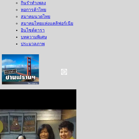
กินรำทำเพลง
หอการค้าไทย
สมาคมนวดไทย
สมาคมไทยแห่งแคลิฟอร์เนีย
อินไซด์ดารา
บทความพิเศษ
ประมวลภาพ
บอกข่าว ซานฟราน
ท่องไปใน San Francisco
สังคมซีแอตเติ้ล