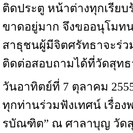
สาธุชนผู้มีจิตศรัทธาจะร่
ติดต่อสอบถามได้ที่วัดสุทธา
วันอาทิตย์ที่ 7 ตุลาคม 25
ทุกท่านร่วมฟังเทศน์ เรื่องพ
รบัณฑิต” ณ ศาลาบุญ วัดสุ
อนุโมทนาขอบคุณ คุณกติกา
คุณพูนสุข พงษ์ และคณะ เ