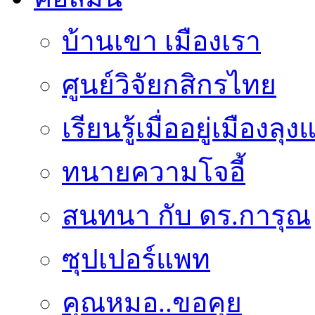
บ้านเขา เมืองเรา
ศูนย์วิจัยกสิกรไทย
เรียนรู้เมื่ออยู่เมืองลุ
ทนายความโจอี้
สนทนา กับ ดร.การุณ
ซุปเปอร์แพท
คุณหมอ..ขอคุย