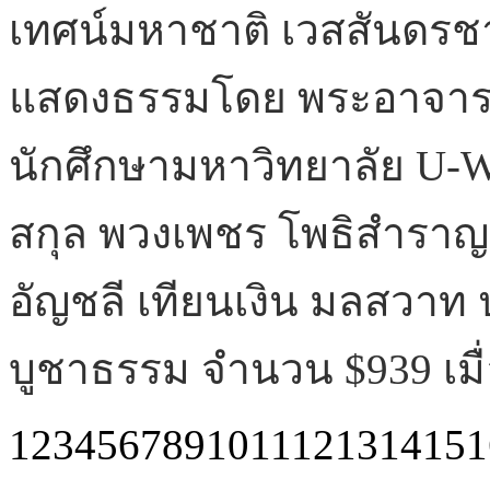
ที่ 5 ชูชก 79 พระคาถา แส
โต พระธรรมทูตรุ่นที่ 8 ค
ฟาแอวร์ S. คาเมลาร์ พร้
ปัจจัยบูชาธรรม และน้อมถ
1
2
3
4
5
6
7
8
9
10
11
12
13
14
15
1