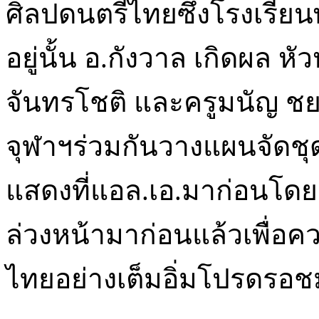
จันทรโชติ และครูมนัญ ชย
จุฬาฯร่วมกันวางแผนจัดชุ
แสดงที่แอล.เอ.มาก่อนโดย
ล่วงหน้ามาก่อนแล้วเพื่อค
ไทยอย่างเต็มอิ่มโปรดรอช
คณะสงฆ์และกรรมการวัดไ
คุณพระราชธรรมวิเทศ ขอ