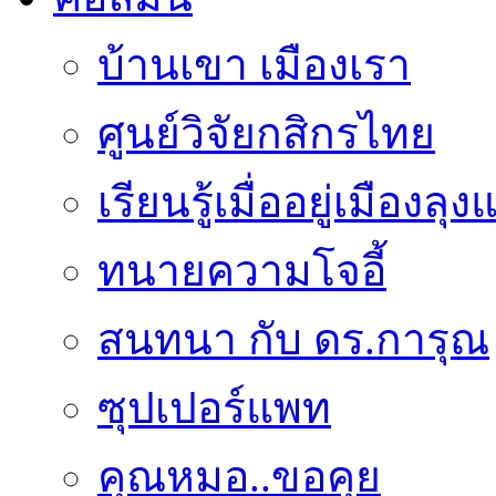
บ้านเขา เมืองเรา
ศูนย์วิจัยกสิกรไทย
เรียนรู้เมื่ออยู่เมืองลุ
ทนายความโจอี้
สนทนา กับ ดร.การุณ
ซุปเปอร์แพท
คุณหมอ..ขอคุย