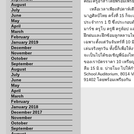
คณะครูอาสาโดยพร้อมเพรีย
August
เหลือเวลาเพียงสัปดาห์เ
July
June
นาฏศิลป์ไทย ครั้งที่ 15 ก็จ
May
ประจำการ 1 ปี ซึ่งประกอบด้ว
April
มาร์ช ครูโบ ครูพี ครูท้อป แ
March
ฝึกฝนและฝึกซ้อมลูกหลานไท
February
เฉพาะตั้งแต่วันจันทร์ที่ 1
January 2019
December
เล่นจริงทุกวัน ทั้งนี้ก็เพื่อ
November
จะเป็นไปได้ขอเชิญพี่น้องไ
October
ของเราบัตรราคา 10 เหรียญเท
September
ลืม 15 มิ.ย. บ่ายโมง ไปให
August
School Auditorium, 8014 V
July
91402 โดยพร้อมเพรียงกัน
June
May
April
March
February
January 2018
December 2017
November
October
September
August