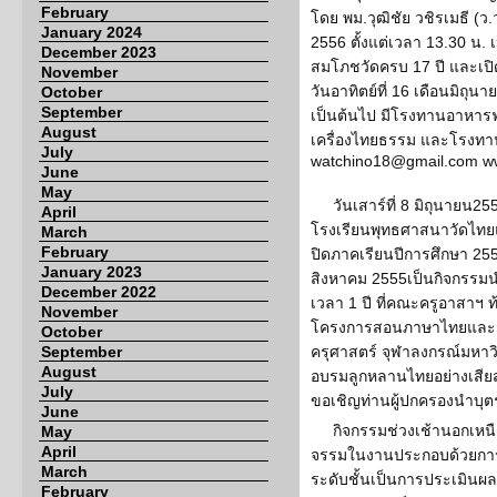
February
โดย พม.วุฒิชัย วชิรเมธี (ว.ว
January 2024
2556 ตั้งแต่เวลา 13.30 น.
December 2023
สมโภชวัดครบ 17 ปี และเปิ
November
วันอาทิตย์ที่ 16 เดือนมิถุน
October
September
เป็นต้นไป มีโรงทานอาหารฟ
August
เครื่องไทยธรรม และโรงทาน
July
watchino18@gmail.com www
June
May
วันเสาร์ที่ 8 มิถุนายน25
April
โรงเรียนพุทธศาสนาวัดไทยแ
March
February
ปิดภาคเรียนปีการศึกษา 2556 
January 2023
สิงหาคม 2555เป็นกิจกรรม
December 2022
เวลา 1 ปี ที่คณะครูอาสาฯ ท
November
โครงการสอนภาษาไทยและว
October
September
ครุศาสตร์ จุฬาลงกรณ์มหาวิท
August
อบรมลูกหลานไทยอย่างเสียส
July
ขอเชิญท่านผู้ปกครองนำบุ
June
กิจกรรมช่วงเช้านอกเหน
May
April
จรรมในงานประกอบด้วยการ
March
ระดับชั้นเป็นการประเมินผ
February