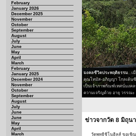
February
January 2026
December 2025
November
October
September
August
July
June
May
April
March
February
มงคลชีวิตประพฤติธรรม
...เ
January 2025
December 2024
คุณโทมัส-อภิญญา โกลเด้นซ
November
เป็นเจ้าภาพกัณฑ์เทศน์มงคล
October
ความเจริญด้วย อายุ วรรณะ
September
August
July
June
June
ข่าวจากวัด 8 มิถุ
May
April
March
วัดพุทธิชิโนฮิลส์ ขอเ