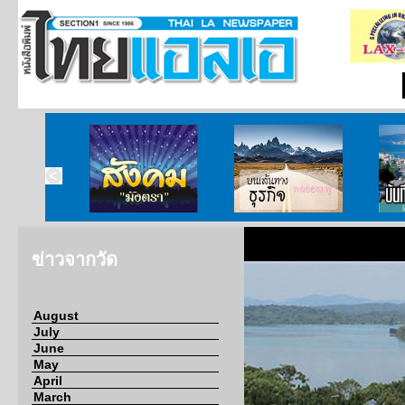
ากกงสุล
สังคมมังตรา
บนเส้นทางธุรกิจ
บั
ข่าวจากวัด
August
July
June
May
April
March