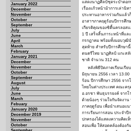
แสดงนาฏศิลป์ชุดระบำดอก
January 2022
เรื่องแก้วหน้าม้าการเล่านิ
December
November
ประทานอาหารร่วมกันแล้วก็
October
อาสาฯภาคฤดูร้อนปีการศึกษ
September
เกียรติคุณของซิตี้นครลอ
July
1 ปี เสร็จสิ้นภาระหน้าที่แ
June
กรกฎาคม พร้อมทั้งมอบวุฒิบ
April
March
สุดท้าย สำหรับปีการศึกษานี
February
ดนตรีไทย นาฏศิลป์ แกะส
January 2021
ชาติ จำนวน 312 คน
December
November
หลังพิธีปิดภาคเรียนเรียบร
October
มิถุนายน 2556 เวลา 13.00
September
ร้อน ปีการศึกษา 2556 จ
August
ไทยในต่างประเทศ คณะครุศ
July
June
อ.อรชา พันธุบรรยงค์ จากโ
March
ด้วยน้องๆ ร่วมใจกันจัดงาน
Febuary
ภาคฤดูร้อน เพื่อนำเสนอแนว
January 2020
การเรียนการสอน ประจำปีการศ
December 2019
ปกครองได้แสดงความคิดเห็
November
October
สอนเพื่อ ให้สอดคล้องต้องก
September