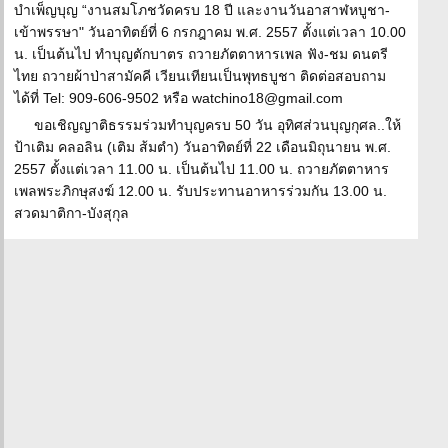
บำเพ็ญบุญ “งานสมโภชวัดครบ 18 ปี และงานวันอาสาฬหบูชา-
เข้าพรรษา" วันอาทิตย์ที่ 6 กรกฎาคม พ.ศ. 2557 ตั้งแต่เวลา 10.00
น. เป็นต้นไป ทำบุญตักบาตร ถวายภัตตาหารเพล ฟัง-ชม ดนตรี
ไทย ถวายผ้าป่าสามัคคี เวียนเทียนเป็นพุทธบูชา ติดต่อสอบถาม
ได้ที่ Tel: 909-606-9502 หรือ watchino18@gmail.com
ขอเชิญญาติธรรมร่วมทำบุญครบ 50 วัน อุทิศส่วนบุญกุศล..ให้
ป้าเติม คลอลิน (เติม ส้มตำ) วันอาทิตย์ที่ 22 เดือนมิถุนายน พ.ศ.
2557 ตั้งแต่เวลา 11.00 น. เป็นต้นไป 11.00 น. ถวายภัตตาหาร
เพลพระภิกษุสงฆ์ 12.00 น. รับประทานอาหารร่วมกัน 13.00 น.
สวดมาติกา-บังสุกุล