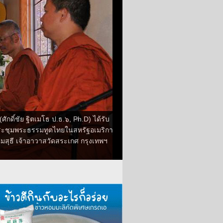
ศักดิ์ชัย ฐิตเมโธ ป.ธ.๖, Ph.D) ได้รับ
ประชุมพระธรรมทูตไทยในสหรัฐอเมริกา
สุธี เจ้าอาวาสวัดสระเกศ กรุงเทพฯ