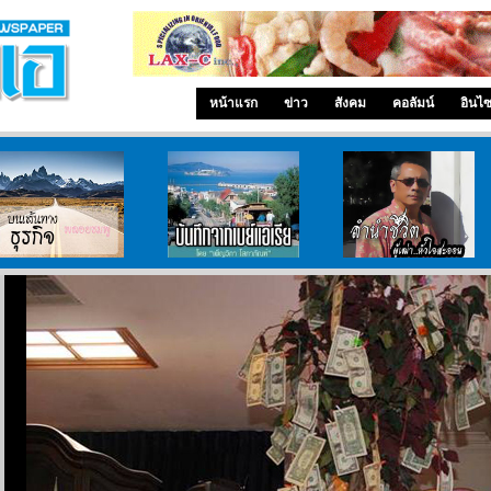
หน้าแรก
ข่าว
สังคม
คอลัมน์
อินไ
บนเส้นทางธุรกิจ
บันทึกจากเบย์เอเรีย
ลำนำ..ชีวิต