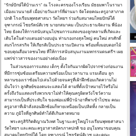
“รักษ์ปักษ์ใต้บ้านเรา” ณ โรงละครของโรงเรียน มัธยมพาโนรามา
เมืองแวนนายส์ เมื่อบ่ายวันเสาร์ที่ผ่านมา จัดโดยคณะครูอาสาภาค
ปกติ โรงเรียนพุทธศาสนา วัดไทยฯ ร่วมกับสมาคมไทยปักษ์ใต้
จุฑาภรณ์ ไชยรัตน์ติเวช นายกสมาคม เป็นประธานจัดงาน พี่น้อง
ไทย ยังคงให้การสนับสนุนไปชมการแสดงของลูกหลานที่เกิดและ
เติบโตในต่างแดนอย่างอบอุ่น ท่านรองกงสุลใหญ่ คนใหม่ สรศักดิ์
สมรไกรสรกิจ ให้เกียรติเป็นประธานเปิดงาน พร้อมทั้งมอบดอกไม้
ขอบคุณสื่อมวลชนไทย ที่ให้การสนับสนุนงานมหกรรมดนตรีฯ เผย
แพร่ข่าวสารของงานอย่างต่อเนื่อง
ในส่วนของการแสดง เด็กๆ ตั้งใจกันมากผิดไปจากช่วงก่อนงาน
ที่มีการซุ่มซ้อมเตรียมความพร้อมเป็นเวลานาน แรมเดือน ลูก
หลานของเราซ้อมไปเล่นไปด้วยจนครูที่เฝ้าฝึกซ้อมเกิดความไม่
มั่นใจว่า ลูกศิษย์ของตนจะแสดงได้ ตามที่ตั้งเป้าหมายไว้หรือไม่
ครั้งถึงวันแสดงจริงพวกเขาไม่ทำให้คุณครูผิดหวังโชว์ความ
สามารถเป็นที่ประทับใจ ของพ่อแม่พี่ป้าน้าอาที่พาเข้าไปชม คณะ
ครูอาสาที่เฝ้าสั่งสอนฝึกซ้อมก็หายเหนื่อยเป็นปลิดทิ้ง กลายเป็น
ความ ภูมิใจที่ลูกศิษย์ทำได้ดีเกินคาดหมาย
พระครูสิริกิตติญาณวิเทศ ในฐานะครูใหญ่โรงเรียนพุทธศาสนา
วัดไทยฯ และคณะครูอาสาสมัครภาคปกติ ขอ อนุโมทนาขอบคุณ
สมาคมไทยปักษ์ใต้ โดย จุฑาภรณ์ ไชยรัตน์ติเวช และคณะ