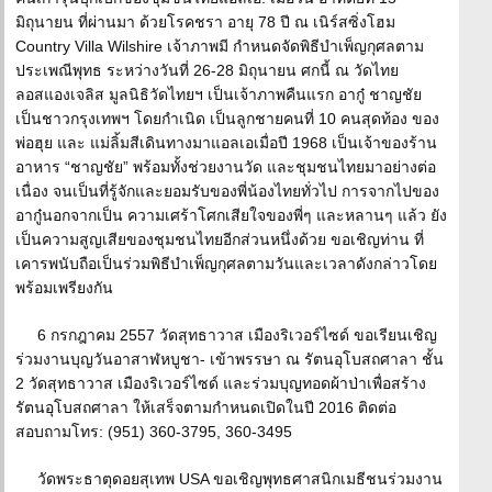
มิถุนายน ที่ผ่านมา ด้วยโรคชรา อายุ 78 ปี ณ เนิร์สซิ่งโฮม
Country Villa Wilshire เจ้าภาพมี กำหนดจัดพิธีบำเพ็ญกุศลตาม
ประเพณีพุทธ ระหว่างวันที่ 26-28 มิถุนายน ศกนี้ ณ วัดไทย
ลอสแองเจลิส มูลนิธิวัดไทยฯ เป็นเจ้าภาพคืนแรก อากู๋ ชาญชัย
เป็นชาวกรุงเทพฯ โดยกำเนิด เป็นลูกชายคนที่ 10 คนสุดท้อง ของ
พ่อฮุย และ แม่ลิ้มสีเดินทางมาแอลเอเมื่อปี 1968 เป็นเจ้าของร้าน
อาหาร “ชาญชัย” พร้อมทั้งช่วยงานวัด และชุมชนไทยมาอย่างต่อ
เนื่อง จนเป็นที่รู้จักและยอมรับของพี่น้องไทยทั่วไป การจากไปของ
อากู๋นอกจากเป็น ความเศร้าโศกเสียใจของพี่ๆ และหลานๆ แล้ว ยัง
เป็นความสูญเสียของชุมชนไทยอีกส่วนหนึ่งด้วย ขอเชิญท่าน ที่
เคารพนับถือเป็นร่วมพิธีบำเพ็ญกุศลตามวันและเวลาดังกล่าวโดย
พร้อมเพรียงกัน
6 กรกฎาคม 2557 วัดสุทธาวาส เมืองริเวอร์ไซด์ ขอเรียนเชิญ
ร่วมงานบุญวันอาสาฬหบูชา- เข้าพรรษา ณ รัตนอุโบสถศาลา ชั้น
2 วัดสุทธาวาส เมืองริเวอร์ไซด์ และร่วมบุญทอดผ้าป่าเพื่อสร้าง
รัตนอุโบสถศาลา ให้เสร็จตามกำหนดเปิดในปี 2016 ติดต่อ
สอบถามโทร: (951) 360-3795, 360-3495
วัดพระธาตุดอยสุเทพ USA ขอเชิญพุทธศาสนิกเมธีชนร่วมงาน