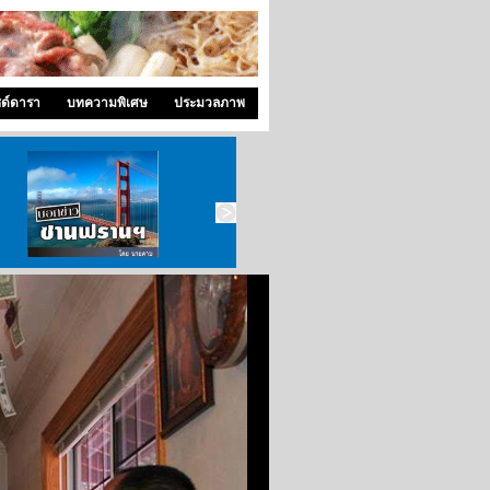
ซด์ดารา
บทความพิเศษ
ประมวลภาพ
บอกข่าว ซานฟราน
ท่องไปใน San Francisco
สังคมซีแอตเติ้ล