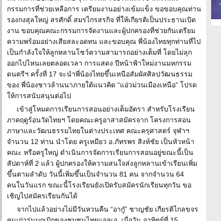
กรรมการที่ช่วยเหลือการ เตรียมงานอย่างเข้มแข็ง ขอขอบคุณท่าน
รองกงสุลใหญ่ สรศักดิ์ สมรไกรสรกิจ ที่ให้เกียรติเป็นประธานเปิด
งาน ขอบคุณคณะกรรมการจัดงานและผู้ปกครองที่ช่วยกันเตรียม
ความพร้อมอย่างเสียสละอดทน และขอบคุณ พี่น้องไทยทุกท่านที่ไป
เป็นกำลังใจให้ลูกหลานโชว์ความสามารถอย่างเต็มที่ โดยไม่ลุก
ออกไปไหนเลยตลอดเวลา การแสดง ปีหน้าฟ้าใหม่งานมหกรรม
ดนตรีฯ ครั้งที่ 17 จะนำพี่น้องไทยขึ้นเหนือสัมผัสศิลปวัฒนธรรม
ของ พี่น้องชาวล้านนาภายใต้แนวคิด “แอ่วม่วนเมืองเหนือ” โปรด
ให้การสนับสนุนต่อไป
เข้าสู่โหมดการเรียนการสอนอย่างเต็มอัตรา สำหรับโรงเรียน
ภาคฤดูร้อนวัดไทยฯ โดยคณะครูอาสาสมัครจาก โครงการสอน
ภาษาและวัฒนธรรมไทยในต่างประเทศ คณะครุศาสตร์ จุฬาฯ
จำนวน 12 ท่าน นำโดย ครูเหมียว อ.ภัทรพร สิงห์ชัย เป็นหัวหน้า
คณะ หรือครูใหญ่ ดำเนินการจัดการเรียนการสอนอยู่ขณะนี้เป็น
สัปดาห์ที่ 2 แล้ว ผู้ปกครองให้ความสนใจส่งลูกหลานเข้าเรียนเพิ่ม
ขึ้นตามลำดับ วันนี้เพิ่มขึ้นเป็นจำนวน 81 คน จากจำนวน 64
คนในวันแรก ขณะนี้โรงเรียนยังเปิดรับสมัครนักเรียนทุกวัน ขอ
เชิญไปสมัครเรียนกันได้
จากไปแล้วอย่างไม่มีวันหวนคืน “อากู๋” ชาญชัย เกียรติไกลขจร
คนเก่ารุ่นบุกเบิกของชุมชนไทยแอลเอ. เมื่อวัน อาทิตย์ที่ 15