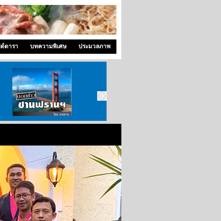
ซด์ดารา
บทความพิเศษ
ประมวลภาพ
บอกข่าว ซานฟราน
ท่องไปใน San Francisco
สังคมซีแอตเติ้ล