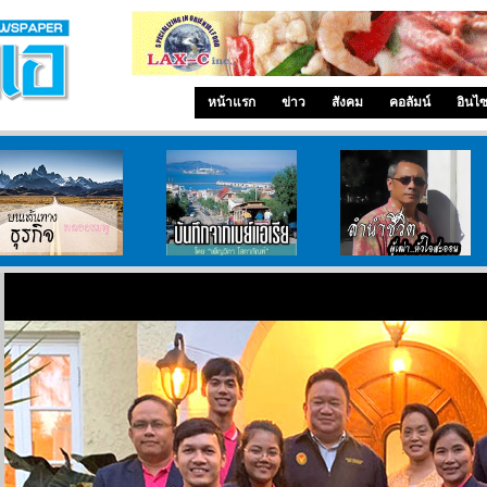
หน้าแรก
ข่าว
สังคม
คอลัมน์
อินไ
บนเส้นทางธุรกิจ
บันทึกจากเบย์เอเรีย
ลำนำ..ชีวิต