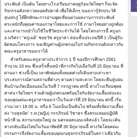
ประพันธ์ เป็นต้น โดยทางโรงเรียนภาคฤดูร้อนวัดไทยฯ ก็จะจัด
กิจกรรมดังกล่าวตลอดสัปดาห์ เพื่อให้เด็กๆ ของเรารู้จักประวัติ
สุนทรภู่ ได้ฝึกทักษะการอ่านพูดเขียนผ่านผลงานการประพันธ์
ตระหนักถึงคุณค่าของภาษาไทยและการใช้ ภาษาไทยอย่างถูกต้อง
และสามารถนำไปใช้ในชีวิตประจำวันได้ โดยโครงการนี้ ครูนก
อ.นริศรา “ครูเมย์” ชยธวัช ครูอาสา สอนชั้นประถมปีที่ 1 เป็นผู้รับ
ผิดชอบโครงการ ขอเชิญท่านผู้ปกครองไปร่วมกิจกรรมดังกล่าวกับ
คณะครูอาสาของเราได้
สำหรับคณะครูอาสาประจำการ 1 ปี ของปีการศึกษา 2561
จำนวน 10 คน ซึ่งเสร็จสิ้นหน้าที่ภารกิจไปเมื่อวันที่ 15 มิถุนายน ที่
ผ่านมา ช่วงนี้เป็นเวลาพักผ่อนทั้งหมดต่างก็เดินทางเสาะหา
ประสบการณ์ตามสถานที่ต่างๆ ตามความสะดวก โดยจะคืนสู่แผ่น
ดินบ้านเกิดเมืองนอนในวันที่ 7 กรกฎาคม ศกนี้ ทางโรงเรียนพุทธ
ศาสนาวัดไทยฯ ร่วมด้วยผู้ปกครองพร้อมใจกันจัดงานเลี้ยงส่งและ
ขอบคุณคณะครูอาสาของเราในวันเสาร์ที่ 29 มิถุนายน ศกนี้ เริ่ม
งานเวลา 18.00 น. หรือ 6 โมงเย็นเป็นต้นไป พร้อมทั้งจัดงานเลี้ยง
ส่ง “กงสุลปัด” ร.ท.(หญิง) กรรภิรมย์ วิชาธร ซึ่งครบเทอมปฏิบัติ
หน้าที่ ณ สถานกงสุลใหญ่ ณ นครลอสแอนเจลิสแล้ว โดยจะเดิน
ทางกลับเมืองไทยในวันอาทิตย์ที่ 30 มิถุนายนนี้ ทางวัดโดยคณะ
กรรมการจึงจัดงานเลี้ยงขอบคุณกงสุลกรรภิรมย์ในคราวเดียวกัน