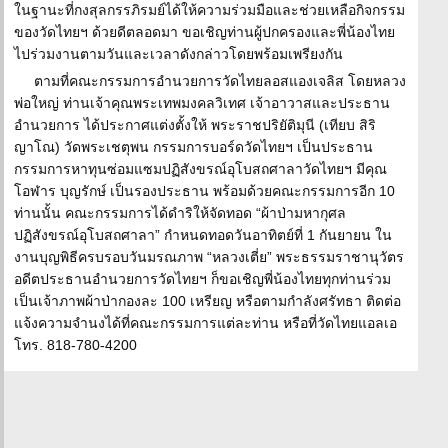
ในฐานะที่กงสุลกรรภิรมย์ได้ให้ความร่วมมือและช่วยเหลือกิจกรรม
ของวัดไทยฯ ด้วยดีตลอดมา ขอเชิญท่านผู้ปกครองและพี่น้องไทย
ไปร่วมงานตามวันและเวลาดังกล่าวโดยพร้อมเพรียงกัน
ตามที่คณะกรรมการอำนวยการวัดไทยลอสแองเจลิส โดยหลวง
พ่อใหญ่ ท่านเจ้าคุณพระเทพมงคลวิเทศ เจ้าอาวาสและประธาน
อำนวยการ ได้ประกาศแต่งตั้งให้ พระราชปริยัติมุนี (เทียบ สิริ
ญาโณ) วัดพระเชตุพน กรรมการบอร์ดวัดไทยฯ เป็นประธาน
กรรมการหาทุนซ่อมแซมปฏิสังขรณ์อุโบสถศาลาวัดไทยฯ มีคุณ
โอฬาร บุญรักษ์ เป็นรองประธาน พร้อมด้วยคณะกรรมการอีก 10
ท่านนั้น คณะกรรมการได้ดำริให้จัดทอด “ผ้าป่ามหากุศล
ปฏิสังขรณ์อุโบสถศาลา” กำหนดทอดวันอาทิตย์ที่ 1 กันยายน ใน
งานบุญพิธีครบรอบวันมรณภาพ “หลวงเตี่ย” พระธรรมราชานุวัตร
อดีตประธานอำนวยการวัดไทยฯ ก็ขอเชิญพี่น้องไทยทุกท่านร่วม
เป็นเจ้าภาพผ้าป่ากองละ 100 เหรียญ หรือตามกำลังศรัทธา ติดต่อ
แจ้งความจำนงได้ที่คณะกรรมการแต่ละท่าน หรือที่วัดไทยแอลเอ
โทร. 818-780-4200