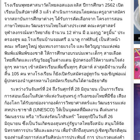
โรงเรียนพุทธศาสนาวัดไทยลอสแองเจลิส ปีการศึกษา 2562 เปิด
เรียนเป็นสัปดาห์ที่ 3 แล้ว ดำเนินการสอนโดยคณะครูอาสาสมัคร
จากสถาบันการศึกษาต่างๆ ได้รับการคัดเลือกจาก โครงการสอน
ภาษาไทยและวัฒนธรรมไทยในต่างประเทศ คณะครุศาสตร์
จุฬาลงกรณ์มหาวิทยาลัย จำนวน 12 ท่าน มี อ.มงกุฎ “ครูมิ้น” ประ
ครองสุข ผอ.โรงเรียนบ้านจอมศรี อ.นาคู กาฬสินธุ์ เป็นหัวหน้า
คณะ หรือครูใหญ่ ทุ่มเทแรงกายแรงใจ และจิตวิญญาณแห่งพ่อ
พิมพ์แม่พิมพ์ของชาติ ให้การศึกษาอบรมบ่มเพาะเด็กๆ สายเลือด
ไทยที่เกิดและเจริญวัยอยู่ในต่างแดน ผู้ปกครองก็ให้ความสนใจส่ง
ลูกๆ หลานๆ เข้าสมัครเรียนเพิ่มขึ้นทุกๆ สัปดาห์ ล่าสุดมีจำนวนทั้ง
สิ้น 105 คน ทางโรงเรียน ก็ยังเปิดรับสมัครอยู่ทุกวัน ขอเชิญพ่อแม่
ผู้ปกครองนำบุตรหลานไปสมัครเรียนกันได้ตามอัธยาศัย
ระหว่างวันจันทร์ที่ 24 ถึงวันศุกร์ที่ 28 มิถุนายน เป็นการเรียน
การสอนเนื่องในสัปดาห์แห่งวันสุนทรภู่ กวีเอกของไทยที่มีชื่อ เสียง
ก้องโลก ได้รับยกย่องจากองค์การวิทยาศาสตร์และวัฒนธรรมแห่ง
สหประชาชาติ (UNESCO) ให้เป็นบุคคลที่มีผลงาน ดีเด่นทาง
วัฒนธรรม หรือ “กวีแห่งรัตนโกสินทร์” โดยทุกปีในวันที่ 26
มิถุนายน ซึ่งเป็นวันเกิดของสุนทรภู่รัฐบาลไทยจึงสนับ สนุนให้จัด
นิทรรศการประวัติและผลงาน เพื่อรำลึกถึงสุนทรภู่เชิดชูเกียรติคุณ
ของท่านด้วยการส่งเสริมศิลปะการประพันธ์ การ ประกวดแต่งคำ