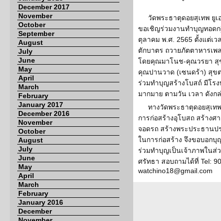
December 2017
November
วัดพระธาตุดอยสุเทพ ยูเอ
October
ขอเชิญร่วมงานทำบุญทอดกฐิ
September
ตุลาคม พ.ศ. 2565 ตั้งแต่เว
August
ตักบาตร ถวายภัตตาหารเพ
July
June
โดยคุณมาโนช-คุณวรยา สุ
May
คุณปานวาด (เซนดร้า) สุขต
April
ร่วมทำบุญสร้างโบสถ์ มีโร
March
มากมาย ตามวัน เวลา ดังกล
February
January 2017
ทางวัดพระธาตุดอยสุเทพ 
December 2016
การก่อสร้างอุโบสถ สร้างศาล
November
จอดรถ สร้างพระประธานประ
October
ในการก่อสร้าง จึงขอบอกบุ
August
July
ร่วมทำบุญเป็นเจ้าภาพในส่
June
ศรัทธา สอบถามได้ที่ Tel: 
May
watchino18@gmail.com
April
March
February
January 2016
December
November