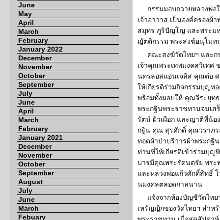
June
กรรมมอบถวายหลวงพ่อให
May
เจ้าอาวาส เป็นองค์ครองผ
April
สมุทร ภูริปัญโญ และพระมหา
March
February
ญัตติกรรม พระสงฆ์อนุโมทนา
January 2022
คณะสงฆ์วัดไทยฯ และกร
December
เจ้าคุณพระเทพมงคลวิเทศ 
November
October
นครลอสแอนเจลิส คุณต่อ ศร
September
ให้เกียรติร่วมกิจกรรมบุญท
July
พร้อมทั้งมอบให้ คุณจีระยุท
June
พระกฐินพระราชทานจนเสร็
April
รัตน์ ผิวเผือก และญาติพี่น้
March
February
กฐิน คุณ สุรศักดิ์ คุณวราภ
January 2021
ทอดผ้าป่าบริวารผ้าพระกฐ
December
ท่านที่ให้เกียรติเข้าร่วม
November
บารมีคุณพระรัตนตรัย พระ
October
September
และหลวงพ่อแก้วศักดิ์สิทธิ์ 
August
นมงคลตลอดกาลนาน
July
แจ้งจากห้องบัญชีวัดไทย
June
March
เหรัญญิกของวัดไทยฯ สำหร
Febuary
พระราชทาน เมื่อสุดสัปดาห์ 