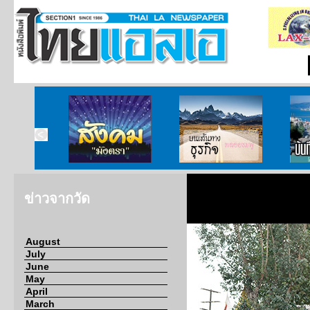
ากกงสุล
สังคมมังตรา
บนเส้นทางธุรกิจ
บั
ข่าวจากวัด
August
July
June
May
April
March