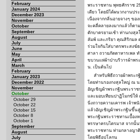
February
พระราชทาน พุทธศักราช 2565
January 2024
เดียว โดยมิได้ผนวกงานประ
December 2023
เนื่องจากกลิ่นอายจางๆ ขอ
November
จะคลี่คลายลงมากแล้วก็ตาม 
October
September
ตักบาตรยามเช้า ท่านกงสุ
August
ลัมพ์ และภริยา คุณสิริกมล
July
ร่วมใจกันใส่บาตรพระสงฆ์ธร
June
ศาลา ถวายภัตตาหารเพล ทำบ
May
April
ขบวนแห่ผ้าป่าบริวารผ้าพระ
March
น. เป็นต้นไป
February
สำหรับพิธีถวายผ้าพระก
January 2023
December 2022
โดยท่านรองกงสุลใหญ่ ณ น
November
อัญเชิญผ้าพระกฐินพระราชท
October
และมอบเทียนปาฏิโมกข์ให้ 
October 29
นิ่งถวายความเคารพ เจ้าพน
October 22
แล้วอัญเชิญผ้าพระกฐินขึ้น
October 15
October 8
พระกฐินพระราชทานเบื้องหน
October 1
พรรษาครบไตรมาส จากนั้นพ
September
พระราชทาน ท่ามกลางญาติโย
August
โดยพิธีอปโลกน
July