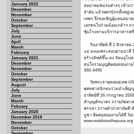
January 2022
สมมาคมชมรมต่างๆ เข้าถวา
December
ลำดับ แล้วพสกนิกรทั้งหมู่เ
November
เทพฯ จึงขอเชิญผู้แทนสม
October
เอกชนไปร่วมน้อมเกล้าฯ ถว
September
July
ซุ้มโรงทานบริการอาหารฟ
June
April
วันอาทิตย์ ที่ 2 สิงหาค
March
แม่ ฉลองพระสอบผ่านบาลี ป
February
January 2021
สร้างลิฟต์ขึ้น-ลง รัตนอุโบ
December
สนใจร่วมบุญติดต่อสอบถามได
November
360-3495
October
September
วัดพระธาตุดอยสุเทพ USA
August
พุทธศาสนิกชนร่วมบำเพ็ญบ
July
อาทิตย์ที่ 26 กรกฎาคม 2558
June
March
ทำบุญตักบาตร ถวายภัตตา
Febuary
พรรษา ถวายผ้าป่าสามัคคี ท
January 2020
บูชา ติดต่อสอบถามได้ที่ Te
December 2019
www.watdoisuthepusa.org
November
October
September