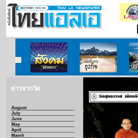
ากกงสุล
สังคมมังตรา
บนเส้นทางธุรกิจ
บั
ข่าวจากวัด
August
July
June
May
April
March