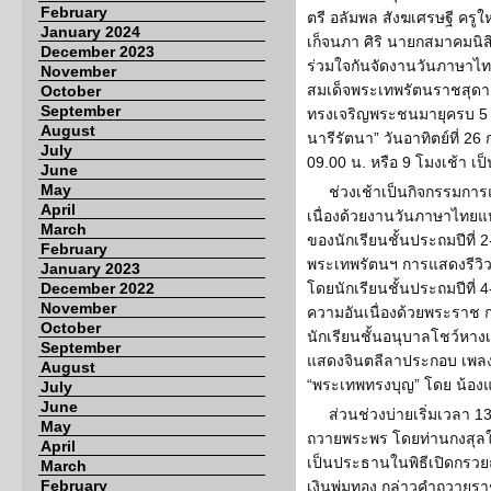
February
ตรี อลัมพล สังฆเศรษฐี ครูใ
January 2024
เก็จนภา ศิริ นายกสมาคมน
December 2023
ร่วมใจกันจัดงานวันภาษาไทยแ
November
สมเด็จพระเทพรัตนราชสุดา
October
September
ทรงเจริญพระชนมายุครบ 5 ร
August
นารีรัตนา” วันอาทิตย์ที่ 26
July
09.00 น. หรือ 9 โมงเช้า เป
June
May
ช่วงเช้าเป็นกิจกรรมการ
April
เนื่องด้วยงานวันภาษาไทยแห
March
ของนักเรียนชั้นประถมปีที่ 2
February
พระเทพรัตนฯ การแสดงรีว
January 2023
December 2022
โดยนักเรียนชั้นประถมปีที่ 
November
ความอันเนื่องด้วยพระราช 
October
นักเรียนชั้นอนุบาลโชว์หางเ
September
แสดงจินตลีลาประกอบ เพลง 
August
“พระเทพทรงบุญ” โดย น้องแ
July
June
ส่วนช่วงบ่ายเริ่มเวลา 1
May
ถวายพระพร โดยท่านกงสุลให
April
เป็นประธานในพิธีเปิดกรวย
March
February
เงินพุ่มทอง กล่าวคำถวายราช