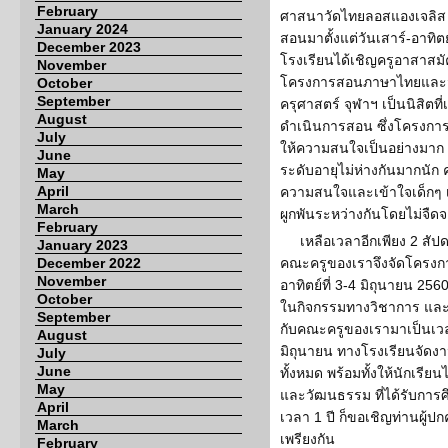
February
ศาสนาวัดไทยลอสแองเจลิส ป
January 2024
สอนมาตั้งแต่วันเสาร์-อาทิต
December 2023
โรงเรียนได้เชิญครูอาสาสม
November
โครงการสอนภาษาไทยและ
October
September
ครุศาสตร์ จุฬาฯ เป็นนิสิตท
August
ดำเนินการสอน ซึ่งโครงการนี
July
ให้ความสนใจเป็นอย่างมาก เด็
June
ระดับอายุไม่ห่างกันมากนัก
May
April
ความสนใจและเข้าใจเด็กๆ เ
March
ผูกพันระหว่างกันโดยไม่จืด
February
เหลือเวลาอีกเพียง 2 สัป
January 2023
December 2022
คณะครูของเราจึงจัดโครงกา
November
อาทิตย์ที่ 3-4 มิถุนายน 256
October
ในกิจกรรมทางวิชาการ และเพ
September
กับคณะครูของเรามาเป็นเวลา 
August
มิถุนายน ทางโรงเรียนจัดงาน
July
June
ทั้งหมด พร้อมทั้งให้นักเ
May
และวัฒนธรรม ที่ได้รับกา
April
เวลา 1 ปี ก็ขอเชิญท่านผู้
March
เพรียงกัน
February