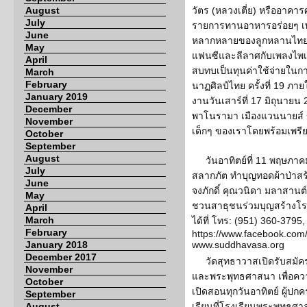
August
วัตร (หลวงเตี่ย) หรืออาคา
July
รายการทานอาหารอร่อยๆ 
June
หลากหลายของลูกหลานไทย
May
แฟนซีและลีลาศกับเพลงไพเ
April
สบทบเป็นทุนค่าใช้จ่ายใน
March
February
นาฏศิลป์ไทย ครั้งที่ 19 ภา
January 2019
งานวันเสาร์ที่ 17 มิถุนาย
December
พาโนรามา เมืองแวนนายส์ ข
November
เด็กๆ ของเราโดยพร้อมเพรีย
October
September
August
วันอาทิตย์ที่ 11 พฤษภา
July
สลากภัต ทำบุญทอดผ้าป่าส
June
จงภักดิ์ คุณวนิดา มลาสานต
May
ชวนสาธุชนร่วมบุญสร้างโร
April
March
ได้ที่ โทร: (951) 360-379
February
https://www.facebook.co
January 2018
www.suddhavasa.org
December 2017
วัดสุทธาวาสเปิดรับสมัค
November
และพระพุทธศาสนา เพื่อค
October
เปิดสอนทุกวันอาทิตย์ ผู้
September
August
เรียนที่โรงเรียนพระพุทธศา