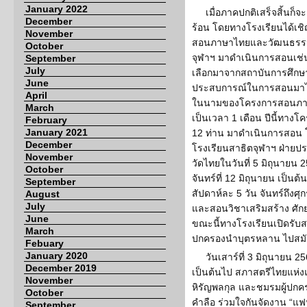
January 2022
เมื่อภาคปกติเสร็จสิ้นก
December
ร้อน โดยทางโรงเรียนได้เ
November
สอนภาษาไทยและวัฒนธรรม
October
จุฬาฯ มาดำเนินการสอนเช่นเ
September
July
เลือกมาจากสถาบันการศึกษา
June
ประสบการณ์ในการสอนมาไม่ต่
April
ในนามของโครงการสอนภาษา
March
เป็นเวลา 1 เดือน ปีนี้ทา
February
January 2021
12 ท่าน มาดำเนินการสอน 
December
โรงเรียนสาธิตจุฬาฯ ฝ่ายป
November
วัดไทยในวันที่ 5 มิถุนายน 
October
จันทร์ที่ 12 มิถุนายน เป็น
September
สัปดาห์ละ 5 วัน จันทร์ถึงศุ
August
July
และสอนวิชาเสริมสร้าง ศักย
June
ขณะนี้ทางโรงเรียนเปิดรับสม
March
ปกครองนำบุตรหลาน ไปสมัค
Febuary
January 2020
วันเสาร์ที่ 3 มิถุนายน 2
December 2019
เป็นต้นไป สภาสตรีไทยแห่งแ
November
หิรัญพลกุล และชมรมผู้ปกคร
October
คำลือ ร่วมใจกันจัดงาน “
September