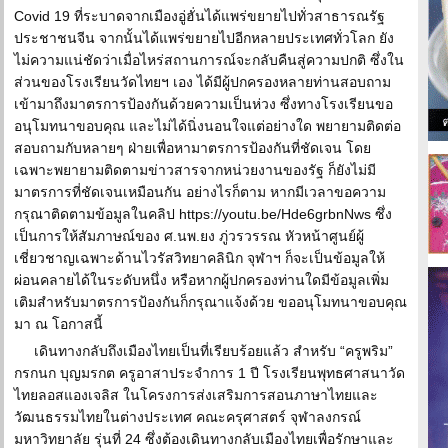
Covid 19 ที่ระบาดจากเมืองอู่ฮั่นได้แพร่ขยายไปทั่วสาธารณรัฐ
ประชาชนจีน จากนั้นได้แพร่ขยายไปอีกหลายประเทศทั่วโลก ยัง
ไม่ความแน่ชัดว่าเมื่อไหร่สถานการณ์จะกลับคืนสู่ความปกติ ซึ่งใน
ส่วนของโรงเรียนวัดไทยฯ เอง ได้มีผู้ปกครองหลายท่านสอบถาม
เข้ามาถึงมาตรการป้องกันด้วยความเป็นห่วง ซึ่งทางโรงเรียนขอ
อนุโมทนาขอบคุณ และไม่ได้นิ่งนอนใจแต่อย่างใด พยายามติดต่อ
สอบถามกับหลายๆ ฝ่ายเพื่อหามาตรการป้องกันที่ชัดเจน โดย
เฉพาะพยายามติดตามข่าวสารจากหน่วยงานของรัฐ ก็ยังไม่มี
มาตรการที่ชัดเจนเหมือนกัน อย่างไรก็ตาม หากมีเวลาขอความ
กรุณาติดตามข้อมูลในคลิป https://youtu.be/Hde6grbnNws ซึ่ง
เป็นการให้สัมภาษณ์ของ ศ.นพ.ยง ภู่วรวรรณ หัวหน้าศูนย์ผู้
เชี่ยวชาญเฉพาะด้านไวรัสวิทยาคลินิก จุฬาฯ ก็จะเป็นข้อมูลให้
ผ่อนคลายได้ในระดับหนึ่ง หรือหากผู้ปกครองท่านใดมีข้อมูลเพิ่ม
เติมสำหรับมาตรการป้องกันก็กรุณาแจ้งด้วย ขออนุโมทนาขอบคุณ
มา ณ โอกาสนี้
เดินทางกลับถึงเมืองไทยเป็นที่เรียบร้อยแล้ว สำหรับ “ครูพริม”
กรกนก บุญมรกต ครูอาสาประจำการ 1 ปี โรงเรียนพุทธศาสนาวัด
ไทยลอสแองเจลิส ในโครงการส่งเสริมการสอนภาษาไทยและ
วัฒนธรรมไทยในต่างประเทศ คณะครุศาสตร์ จุฬาลงกรณ์
มหาวิทยาลัย รุ่นที่ 24 ซึ่งต้องเดินทางกลับเมืองไทยเพื่อรักษาและ