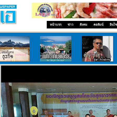
หน้าแรก
ข่าว
สังคม
คอลัมน์
อินไ
บนเส้นทางธุรกิจ
บันทึกจากเบย์เอเรีย
ลำนำ..ชีวิต