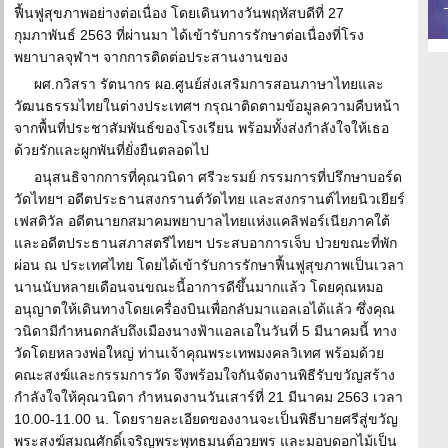
ฟื้นฟูสุขภาพอย่างต่อเนื่อง โดยเดินทางวันพฤหัสบดีที่ 27
กุมภาพันธ์ 2563 ที่ผ่านมา ได้เข้ารับการรักษาต่อเนื่องที่โรง
พยาบาลจุฬาฯ จากการติดต่อประสานงานของ
ผศ.กวิสรา รัตนากร ผอ.ศูนย์ส่งเสริมการสอนภาษาไทยและ
วัฒนธรรมไทยในต่างประเทศฯ กรุณาติดตามข้อมูลความคืบหน้า
จากพื้นที่ประชาสัมพันธ์ของโรงเรียน พร้อมทั้งส่งกำลังใจให้เธอ
ด้วยรักและผูกพันที่ยั่งยืนตลอดไป
อนุสนธิจากการที่คุณวนิดา ศรีวะรมย์ กรรมการที่ปรึกษาบอร์ด
วัดไทยฯ อดีตประธานสงกรานต์วัดไทย และสงกรานต์ไทยนิวเยียร์
เฟสติวัล อดีตนายกสมาคมพยาบาลไทยแห่งแคลิฟอร์เนียภาคใต้
และอดีตประธานสภาสตรีไทยฯ ประสบอาการเจ็บ ป่วยขณะที่พัก
ผ่อน ณ ประเทศไทย โดยได้เข้ารับการรักษาฟื้นฟูสุขภาพเป็นเวลา
นานนับหลายเดือนจนขณะนี้อาการดีขึ้นมากแล้ว โดยคุณหมอ
อนุญาตให้เดินทางโดยเครื่องบินเพื่อกลับมาแอลเอได้แล้ว ซึ่งคุณ
วนิดามีกำหนดกลับถึงเมืองนางฟ้าแอลเอในวันที่ 5 มีนาคมนี้ ทาง
วัดโดยหลวงพ่อใหญ่ ท่านเจ้าคุณพระเทพมงคลวิเทศ พร้อมด้วย
คณะสงฆ์และกรรมการวัด จึงพร้อมใจกันจัดงานพิธีรับขวัญสร้าง
กำลังใจให้คุณวนิดา กำหนดงานวันเสาร์ที่ 21 มีนาคม 2563 เวลา
10.00-11.00 น. โดยรายละเอียดของงานจะเป็นพิธีบายศรีสู่ขวัญ
พระสงฆ์สมณศักดิ์เจริญพระพุทธมนต์อวยพร และมอบดอกไม้เป็น