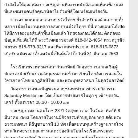
กำลังใจให้คุณวนิดา ขอเชิญท่านที่เคารพนับถือและเพื่อนพ้องน้อง
พี่และชมรมคนรักคุณวนิดาไปร่วมพิธีโดยพร้อมเพรียงกัน
ข่าวจากแผนกตลาดอาหารวัดไทยฯ ย้ำสำหรับพ่อค้าแม่ขายทั้ง
หลาย เนื่องในงานเทศกาลสงกรานต์วัดไทยฯ ปีนี้ ทางแผนกได้เปิด
ให้มีการจองบูธสินค้าพื้นเมืองแล้ว โดยจองก่อนได้ก่อน ติดต่อขอ
ข้อมูลเพิ่มเติมได้ที่ พระวิเทศธรรมวงศ์ 818-942-4054 พระครูวชิร
ชยาทร 818-579-3217 และที่พระมหาประจวบ 818-915-6873
เปิดรับสมัครจองตั้งแต่วันนี้เป็นต้นไป ถึงวันที่ 31 มีนาคม 2563
โรงเรียนพระพุทธศาสนาวันอาทิตย์ วัดสุทธาวาส ขอเชิญผู้
ปกครองนักเรียนร่วมส่งบุตรหลานเข้ามาเรียนโดยจัดการสอนใน
วิชาภาษาไทย นาฏศิลป์ไทย และพระพุทธศาสนา ในทุกวันอาทิตย์
วัดสุทธาวาสขอเชิญชวนสาธุชนทุกท่าน เข้าร่วมกิจกรรม
Saturday Meditation โดยเป็นการทำสมาธิในทุก ๆ เช้าของวัน
เสาร์ ตั้งแต่เวลา 08.30 - 10.00 am
ขอเชิญร่วมงานสมโภช 23 ปี วัดสุทธาวาส ในวันอาทิตย์ที่ 8
มีนาคม 2563 โดยภายในงานมีกิจกรรมทำบุญตักบาตร สดับพระ
ธรรมเทศนา พิธีบูชาบารมี 10 ทัศ เพื่อสมทบทุนสร้างฐานรากโรง
ทานวิเทศธรรมคุณ การแสดงของนักเรียนโรงเรียนพระพุทธ
ศาสนาวันอาทิตย์ วัดสุทธาวาส และการออกร้านโรงทานมากมาย