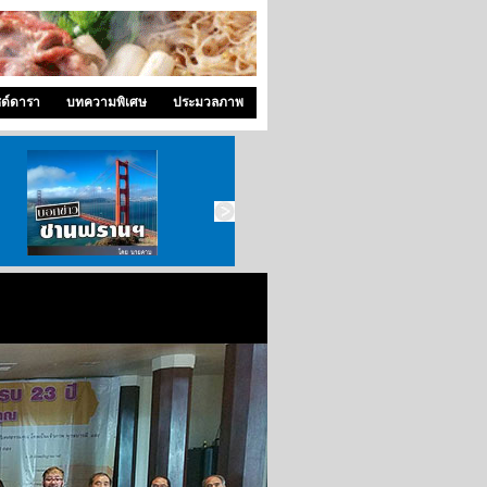
ซด์ดารา
บทความพิเศษ
ประมวลภาพ
บอกข่าว ซานฟราน
ท่องไปใน San Francisco
สังคมซีแอตเติ้ล