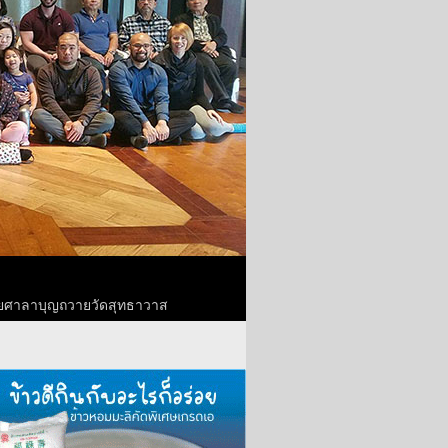
ป้ายศาลาบุญถวายวัดสุทธาวาส