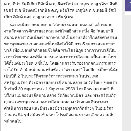
ด.ญ.ทิน่า รัศมีเกียรติศักดิ์ ด.ญ.ธิดารัตน์ สมานุกร ด.ญ.รุจิรา สิทธิ
เขตร์ ด.ช.พีรพัฒน์ เกตุนิล ด.ญ.พริมโรส เกตุนิล ด.ช.ทอมมี่ รัศมี
เกียรติศักด์ และ ด.ญ.นาตาชา พันธุ์เมฆ
นอกเหนือจากหน่วยงาน “สอบธรรมสนามหลวง” แล้วหน่วย
งานวัดผลการศึกษาของคณะสงฆ์ไทยอีกส่วนหนึ่ง คือ “สอบบาลี
สนามหลวง” อันเนื่องจากภาษาบาลีเป็นภาษาที่จารึกหลักคำธรรม
ของพุทธศาสนา คณะสงฆ์ไทยจึงจัดให้มี การเรียนการสอนภาษา
บาลี เพื่อแปลหลักคำสอนซึ่งก็คือ พระไตรปิฎก จากภาษาบาลีเป็น
ภาษาไทย พระสงฆ์ที่สามารถแปลภาษาบาลีออกมาเป็นภาษาไทย
ได้ตั้งแต่ประโยค 3 ขึ้นไป โดยผ่านการรับรองจากคณะกรรมการ
จะได้รับ คำนำหน้านามหรือชื่อว่า “พระมหา” โดยปีการศึกษานี้นับ
เป็นปีที่ 2 ในประวัติศาสตร์การพระศาสนา ในประเทศ
สหรัฐอเมริกา ที่จะมีการสอบบาลี สนามหลวง ณ วัดไทยฯ ของเรา
ในวันที่ 30 พฤษภาคม - 1 มิถุนายน 2559 โดยมี พระพรหมกวี ที่
ปรึกษาแม่กองบาลีสนามหลวง วัดกัลยาณมิตร และ พระศรีคัมภีร
ญาณ เลขานุการแม่กองบาลีสนามหลวง นำคณะเดินทางมา
ดำเนินการสอบ และมีพระสงฆ์ธรรมทูตจากวัดต่างๆ ในอเมริกา
จำนวน 94 รูป สมัครเข้าสอบ โปรดติดตามรายละเอียดความคืบ
หน้าต่อไป