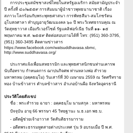
การประชุมสมัชชาสงฆ์ไทยในสหรัฐอเมริกา สมัยสามัญประจำ
ปี ครั้งที่ ๔๐/๒๕๕๙ การสัมมนาผู้นำชาวพุทธนานาชาติ เรื่อง
สภาวะโลกร้อนกับพระพุทธศาสนา การพัทธสีมา-สมโภชรัตน
อุโบสถศาลา ทำบุญอายุวัฒนมงคล ๖๐ ปี พระวิเทศธรรมคุณ ณ
วัดสุทธาวาส เมืองริเวอร์ไซด์ รัฐแคลิฟอร์เนีย วันที่ ๑๑- ๑๕
พฤษภาคม พ.ศ. ๒๕๕๙ ติดต่อสอบถามได้ที่ โทร: (951) 360-3795,
(951) 360-3495 ติดตามข่าวสาร
https://www.facebook.com/watsuddhavasa.sbmc,
http://www.suddhavasa.org/
ประกาศแจ้งเพื่อนสหธรรมิก และพุทธศาสนิกชนท่านเคารพ
นับถือทราบ กำหนดการ ฌาปนกิจศพ ท่านหลวงพ่อ สำรวย
มหาพรหม (อคฺคธมฺโม) วันเสาร์ที่ 30 เมษายน 2559 ณ วัดศรีทราย
ทอง บ้านข้าวสาร ตำบลข้าวสาร อำเภอบ้านผือ จังหวัดอุดรธานี
ประวัติโดยสังเขป
ชื่อ : พระสำรวย ฉายา : อคฺคธมฺโม นามสกุล : มหาพรหม
ปัจจุบัน อายุ 66 พรรษา 45 วิทยฐานะ น.ธ.เอก พธ.บ.
- อดีตผู้ช่วยเจ้าอาวาส วัดสันติธรรมาราม
- อดีตพระธรรมทูตสายต่างประเทศ รุ่น 9 อบรมเมื่อ ปี พ.ศ.