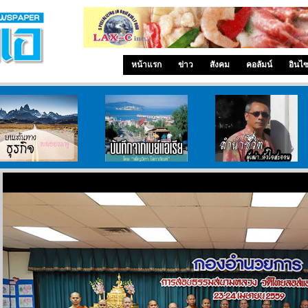
หน้าแรก
ข่าว
สังคม
คอลัมน์
อินไ
บนเส้นทางธุรกิจ
บันทึกจากเบย์เอเรีย
ลำนำ..ชีวิต