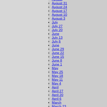
August 31
August 24
August 17
August 10
August 3
July
July 27
July 20
June
July 13
July 6
June
June 29
June 22
June 15
June 8
June 1
May
May 25
May 18
May 11
May 4
April
April 27
April 20
April 6
March
March 23