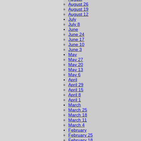
August 26
August 19
August 12
July
July 8
June
June 24
June 17
June 10
June 3
May
May 27
May 20
May 13
May 6
April
April 29
April 15
April 8
April 1
March
March 25
March 18
March 11
March 4
February
February 25
February 18