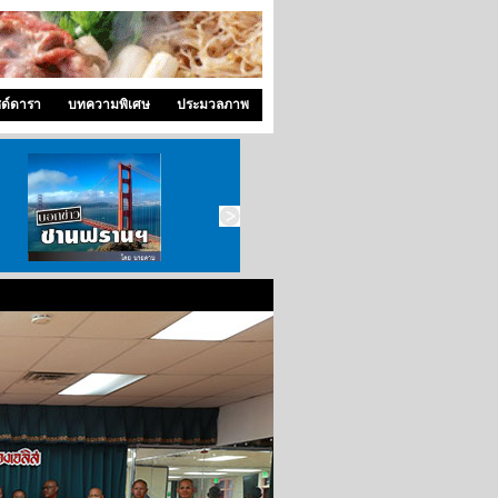
ซด์ดารา
บทความพิเศษ
ประมวลภาพ
บอกข่าว ซานฟราน
ท่องไปใน San Francisco
สังคมซีแอตเติ้ล