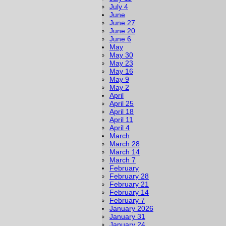
July 4
June
June 27
June 20
June 6
May
May 30
May 23
May 16
May 9
May 2
April
April 25
April 18
April 11
April 4
March
March 28
March 14
March 7
February
February 28
February 21
February 14
February 7
January 2026
January 31
January 24