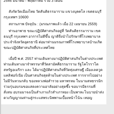
2546 มีนาคม - พฤษภาคม รวม 3 เดือน
สังกัดวัดเมืองไทย วัดสันติธรรมาราม แขวงบุคคโล เขตธนบุรี
กรุงเทพฯ 10600
สถานภาพ ปัจจุบัน : (มรณภาพแล้ว เมื่อ 22 เมษายน 2559)
ท่านอาพาธ ขณะปฏิบัติศาสนกิจอยู่ที่ วัดสันติธรรมาราม เขต
ธนบุรี กรุงเทพฯ อาการไม่ดีขึ้น ญาติจึงนำไปรักษาที่โรงพยาบาล
ประจำจังหวัดอุดรธานี ต่อมาท่านมรณภาพที่โรงพยาบาลบ้านเกิด
ขณะปฏิบัติศาสนกิจที่ประเทศไทย
เมื่อปี พ.ศ. 2557 ท่านเดินทางมาปฏิบัติศาสนกิจในต่างประเทศ
ท่านเดินทางมาจำพรรษาที่วัดสามัคคีธรรมาราม รัฐโคโรราโด
สหรัฐอเมริกา และ ได้มาปฏิบัติศาสนกิจที่วัดทุ่งเศรษฐี เมืองเลควูด
แคลิฟอร์เนีย เป็นศาสนกิจสุดท้ายในต่างประเทศ การจากไปอย่าง
ไม่มีวันหวนกลับ ของหลวงพ่อสำรวย มหาพรหม ในนามสหธรรมิก
ร่วมรุ่นอบรมขอแสดงความอาลัยอย่างสุดซึ้ง ขอบารมีธรรมที่
สั่งสม อบรมมาจงเป็นสำเภาแก้วสำเภาทอง เป็นพาหะโนบายนำส่ง
ดวงวิญญาณท่านสู่กระแสพระนิพพานเบื้องหน้าโน้น เทอญ