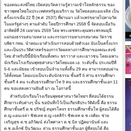
ของคณะสงฆ์ไทย เปิดสอบวัดความรู้ความเข้าใจหลักธรรม ของ
ชาวพุทธไทยในประเทศสหรัฐอเมริกา ณ วัดไทยลอสแองเจลิส เป็น
ครั้งแรกเมื่อ 22 ปี (พ.ศ. 2537) ที่ผ่านมา แล้วแพร่ขยายไปตามวัด
ในมลรัฐต่างๆ ตามลำดับ โดยปีการศึกษา 2558 นี้ จัดสอบเมื่อวัน
อาทิตย์ที่ 24 เมษายน 2559 โดย พระเดชพระคุณพระพรหมมุนี
แม่กองธรรมสนามหลวง และกรรมการมหาเถรสมาคม วัดราช
บพิธฯ กทม. นำคณะมาดำเนินการสอบด้วยตัวเอง นับเป็นครั้งแรก
และเป็นประวัติศาสตร์ของการวัดผลทางการศึกษาของคณะสงฆ์
ไทย สำหรับปีนี้มีนักเรียนทั้งพระ ฆราวาส และเยาวชน โดยเฉพาะ
นักเรียนโรงเรียนพุทธศาสนาวัดไทยแอล.เอ. ระดับชั้น ประถมปีที่
5-6 และมัธยม เข้าสอบเป็นจำนวนทั้งสิ้น 29 คน สามารถสอบผ่าน
ได้ทั้งหมด โดยแบ่งเป็นระดับนักธรรม ชั้นตรี 5 ท่าน ธรรมศึกษา
ชั้นตรี 4 คน ระดับธรรมศึกษาโท 9 คน และธรรมศึกษาชั้นเอก 11
คน ขอแสดงความยินดี มา ณ โอกาสนี้
สำหรับนักเรียนโรงเรียนพุทธศาสนาวัดไทยฯ ที่สอบได้ธรรม
ศึกษาระดับต่างๆ นั้น ขอบันทึกไว้เป็นเกียรติประวัติดังนี้ คือ ธรรม
ศึกษาชั้นตรี ด.ช.ปริชญ์ สมุทรโคจร ธรรมศึกษาชั้นโท ผู้สอบได้คือ
ด.ญ.แอนเจล่า ชิฟเลท ด.ญ.เจสสิก้า ชิฟเลท ด.ช.เจติยะ ช่วย
เจริญสุข ด.ช.อภิวัฒน์ ส่งไพศาลา ด.ช.บิล ปฏิคมานันท์ และ
ด.ช.อเล็กซ์ ปิ่นวัฒนะ ส่วน ธรรมศึกษาชั้นเอก ผู้ที่สอบได้ คือ