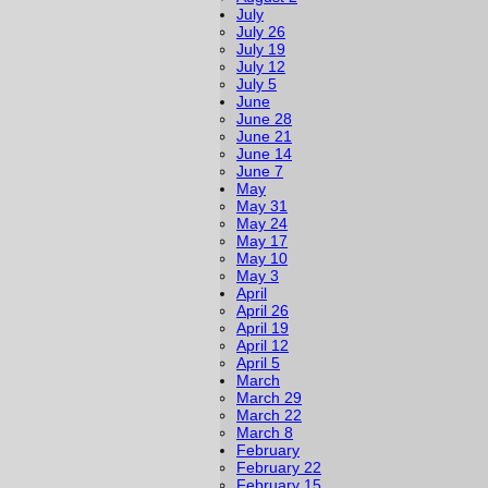
July
July 26
July 19
July 12
July 5
June
June 28
June 21
June 14
June 7
May
May 31
May 24
May 17
May 10
May 3
April
April 26
April 19
April 12
April 5
March
March 29
March 22
March 8
February
February 22
February 15