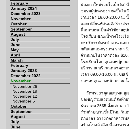
February
น้องเก่าใหม่รวมใจเด็กวัด”
January 2024
ชมรมผู้ปกครองฯ จัดขึ้นในวันอ
December 2023
งานเวลา 16.00-20.00 น. นั้น
November
แลกเปลี่ยนทัศนคติสร้างสรรค
October
September
นี้สมทบทุนเป็นค่าใช้จ่าย
August
โรงเรียน ขณะนี้ทางโรงเรีย
July
บูธบริการบัตรเข้างาน และบั
June
กลับแอลเอ-กรุงเทพ ราคา $1,0
May
April
จำหน่ายในราคาตัวละ $10.0
March
โรงเรียนโดย คุณเคท ผู้ปกค
February
บริการ ณ บริเวณตลาดอาหา
January 2023
เวลา 09.00-16.00 น. ขอเช
December 2022
ขอขอบคุณล่วงหน้ามา ณ โอ
November
November 26
November 19
วัดพระธาตุดอยสุเทพ ยูเอ
November 12
ขอเชิญร่วมสวดมนต์ส่งท้ายปีเ
November 5
ธันวาคม 2565 ตั้งแต่เวลา 
October
September
ร่วมทำบุญวันขึ้นปีใหม่ วัน
August
ตักบาตร ถวายภัตตาหารเพล
July
สร้างโบสถ์ เลือกซื้ออาหา
June