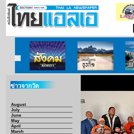
ากกงสุล
สังคมมังตรา
บนเส้นทางธุรกิจ
บั
ข่าวจากวัด
August
July
June
May
April
March