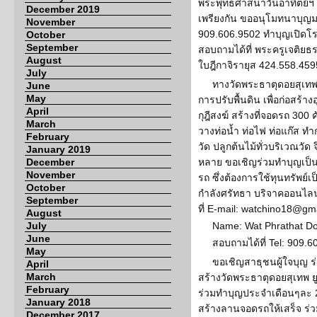
พระพุทธศาสนาวันอาทิตย์ฯ 
December 2019
เพรียงกัน ขออนุโมทนาบุญมา
November
909.606.9502 ทำบุญเปิด
October
September
สอบถามได้ที่ พระครูเจติยธ
August
ใบฎีกาจิรายุส 424.558.459
July
ทางวัดพระธาตุดอยสุเทพ 
June
May
การปรับพื้นดิน เพื่อก่อสร้
April
กุฎีสงฆ์ สร้างที่จอดรถ 30
March
วางท่อน้ำ ท่อไฟ ท่อแก๊ส ทำ
February
วัด ปลูกต้นไม้ทั่วบริเวณวั
January 2019
December
หลาย ขอเชิญร่วมทำบุญเป็นเ
November
รถ ซึ่งต้องการใช้ทุนทรัพย
October
กำลังศรัทธา บริจาคออนไลน์
September
ที่ E-mail: watchino18@gm
August
July
Name: Wat Phrathat D
June
สอบถามได้ที่ Tel: 909.
May
ขอเชิญสาธุชนผู้ใจบุญ ร่
April
March
สร้างวัดพระธาตุดอยสุเทพ ย
February
ร่วมทำบุญประจำเดือนๆละ 20
January 2018
สร้างลานจอดรถให้เสร็จ ร่วม
December 2017