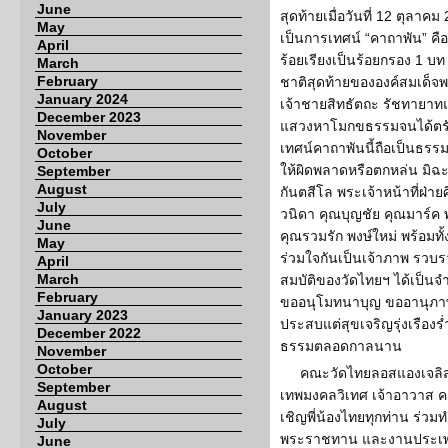
June
สุดท้ายเมื่อวันที่ 12 ตุลาคม
May
เป็นการเทศน์ “คาถาพัน” ค
April
ร้อยเรียงเป็นร้อยกรอง 1 บท
March
February
ชาติสุดท้ายขององค์สมเด็จพ
January 2024
เจ้าชายสิทธัตถะ รัชทายาทแ
December 2023
แสวงหาโมกขธรรมจนได้ตรัส
November
เทศน์คาถาพันนี้ถือเป็นธรร
October
ให้ผิดพลาดหรือตกหล่น มิ
September
August
กันตสีโล พระเจ้าหน้าที่ฝ่า
July
วนิดา คุณบุญชัย คุณมาร์ค 
June
คุณรวมรัก พงษ์ใหม่ พร้อมท
May
ร่วมใจกันเป็นเจ้าภาพ รวบ
April
March
สมบัติของวัดไทยฯ ได้เป็นจ
February
ขออนุโมทนาบุญ ขออานุภาพ
January 2023
ประสบแต่สุขเจริญรุ่งเรือง
December 2022
ธรรมตลอดกาลนาน
November
October
คณะวัดไทยลอสแองเจลิส
September
เทพมงคลวิเทศ เจ้าอาวาส 
August
เชิญพี่น้องไทยทุกท่าน ร่ว
July
พระราชทาน และงานประเพณ
June