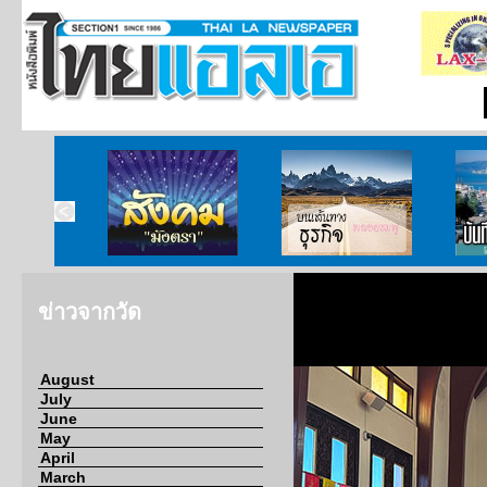
ากกงสุล
สังคมมังตรา
บนเส้นทางธุรกิจ
บั
ข่าวจากวัด
August
July
June
May
April
March