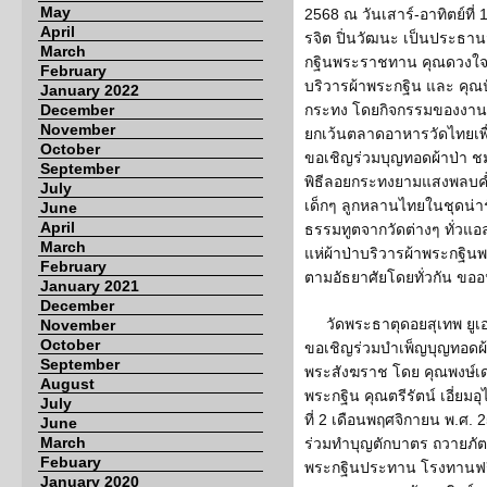
May
2568 ณ วันเสาร์-อาทิตย์ที่ 1
April
รจิต ปิ่นวัฒนะ เป็นประ
March
กฐินพระราชทาน คุณดวงใจ 
February
บริวารผ้าพระกฐิน และ คุณ
January 2022
December
กระทง โดยกิจกรรมของงานจะเ
November
ยกเว้นตลาดอาหารวัดไทยเพื่
October
ขอเชิญร่วมบุญทอดผ้าป่า 
September
พิธีลอยกระทงยามแสงพลบ
July
เด็กๆ ลูกหลานไทยในชุดน่
June
April
ธรรมทูตจากวัดต่างๆ ทั่วแอ
March
แห่ผ้าป่าบริวารผ้าพระกฐ
February
ตามอัธยาศัยโดยทั่วกัน ขอ
January 2021
December
วัดพระธาตุดอยสุเทพ ยูเอ
November
October
ขอเชิญร่วมบำเพ็ญบุญทอดผ
September
พระสังฆราช โดย คุณพงษ์เ
August
พระกฐิน คุณตรีรัตน์ เอี่ยมอ
July
ที่ 2 เดือนพฤศจิกายน พ.ศ. 
June
March
ร่วมทำบุญตักบาตร ถวายภั
Febuary
พระกฐินประทาน โรงทานฟรี
January 2020