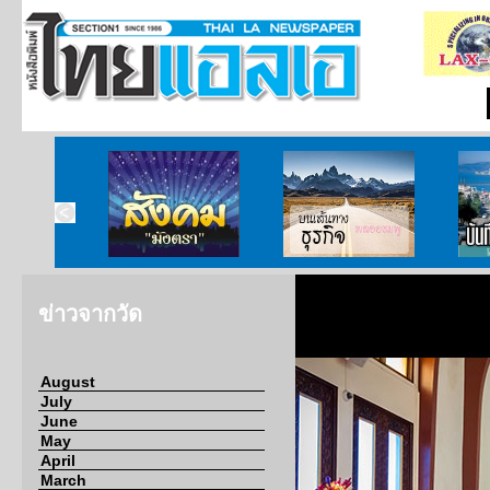
ากกงสุล
สังคมมังตรา
บนเส้นทางธุรกิจ
บั
ข่าวจากวัด
August
July
June
May
April
March