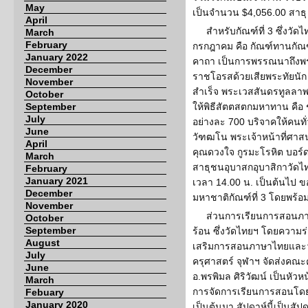
May
เป็นจำนวน $4,056.00 สาธ
April
สำหรับกัณฑ์ที่ 3 ซึ่งวัด
March
February
กรกฎาคม คือ กัณฑ์ทานกัณ
January 2022
คาถา เป็นการพรรณนาถึงพร
December
ราชโอรสด้วยเสียพระทัยนัก
November
สำเร็จ พระเวสสันดรทูลล
October
September
ให้พิธีสัตตสตกมหาทาน คือ
July
อย่างละ 700 บริจาคให้คนทั
June
วัฑฒโน พระเจ้าหน้าที่ศาส
April
คุณดวงใจ กูรมะโรหิต บอร์ด
March
สาธุชนอุบาสกอุบาสิกาวัดไทย
February
January 2021
เวลา 14.00 น. เป็นต้นไป ข
December
มหาชาติกัณฑ์ที่ 3 โดยพร้อม
November
ส่วนการเรียนการสอนภ
October
September
ร้อน ซึ่งวัดไทยฯ โดยความร่
August
เสริมการสอนภาษาไทยและ
July
ครุศาสตร์ จุฬาฯ จัดส่งคณะ
June
อ.พรพิมล ศิริวัฒน์ เป็นหัว
March
การจัดการเรียนการสอนโดยเริ
Febuary
January 2020
เป็นต้นมา สัปดาห์นี้เป็นสั