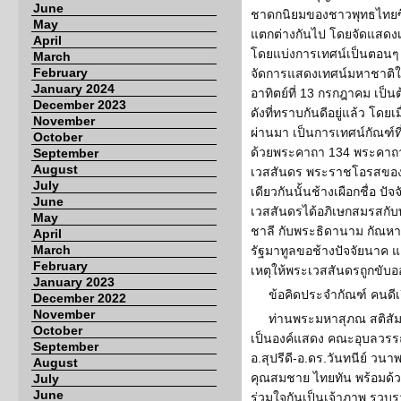
June
ชาดกนิยมของชาวพุทธไทยซึ่ง
May
แตกต่างกันไป โดยจัดแสดง
April
โดยแบ่งการเทศน์เป็นตอนๆ 
March
February
จัดการแสดงเทศน์มหาชาติในช
January 2024
อาทิตย์ที่ 13 กรกฎาคม เป็น
December 2023
ดังที่ทราบกันดีอยู่แล้ว โดยเม
November
ผ่านมา เป็นการเทศน์กัณฑ์ที
October
ด้วยพระคาถา 134 พระคาถา
September
August
เวสสันดร พระราชโอรสของพร
July
เดียวกันนั้นช้างเผือกชื่อ ปั
June
เวสสันดรได้อภิเษกสมรสกั
May
ชาลี กับพระธิดานาม กัณหา
April
March
รัฐมาทูลขอช้างปัจจัยนาค
February
เหตุให้พระเวสสันดรถูกขับอ
January 2023
ข้อคิดประจำกัณฑ์ คนดี
December 2022
November
ท่านพระมหาสุภณ สติสั
October
เป็นองค์แสดง คณะอุบลวรร
September
อ.สุปรีดี-อ.ดร.วันทนีย์ 
August
คุณสมชาย ไทยทัน พร้อมด้ว
July
June
ร่วมใจกันเป็นเจ้าภาพ รวบร