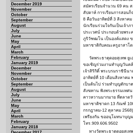
December 2019
สมัครเรียนจำนวน 69 คน สอนท
November
สัปดาห์ การเรียนการสอนก็จ
October
8 คือวันอาทิตย์ที่ 3 สิงหา
September
August
นักเรียนร่วมใจกันเป็นเจ้าภ
July
ประเวศน์ ประกอบด้วยพระ
June
ภูริวัฑฒโน เป็นองค์แสดง ข
May
มหาชาติกับคณะครูอาสาโดยท
April
March
February
วัดพระธาตุดอยสุเทพ ยูเอ
January 2019
ขอเชิญร่วมงานทำบุญวันค
December
เจ้าสิริกิติ์ พระบรมราชิน
November
อาทิตย์ที่ 10 เดือนสิงหาคม 
October
September
เป็นต้นไป ร่วมทำบุญตักบ
August
สังฆทาน ฟังพระธรรมเทศนา
July
คาวหวานมากมาย ที่ตลาดวั
June
มหาชาติชาดก 13 กัณฑ์ 1000
May
กรกฎาคม-12 ตุลาคม 2568) 
April
March
เพรียงกัน ขออนุโมทนาบุญมา
February
โทร.909.606.9502
January 2018
ทางวัดพระธาตุดอยสุเทพ 
December 2017