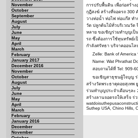
November
การปรับพื้นดิน เพื่อก่อสร้
October
กุฎีสงฆ์ สร้างที่จอดรถ 30
September
วางท่อน้ำ ท่อไฟ ท่อแก๊ส ทำ
August
วัด ปลูกต้นไม้ทั่วบริเวณวั
July
หลาย ขอเชิญร่วมทำบุญเป็นเ
June
May
รถ ซึ่งต้องการใช้ทุนทรัพย
April
กำลังศรัทธา บริจาคออนไลน
March
Zelle: Bank of America
February
January 2017
Name: Wat Phrathat D
December 2016
สอบถามได้ที่ Tel: 909-
November
October
ขอเชิญสาธุชนผู้ใจบุญ ร่
August
สร้างวัดพระธาตุดอยสุเทพ ย
July
ร่วมทำบุญประจำเดือนๆละ 20
June
สร้างลานจอดรถให้เสร็จ ร่วม
May
watdoisuthepusaconstruct
April
Suthep USA, Chino Hills, 
March
February
January 2016
December
November
October