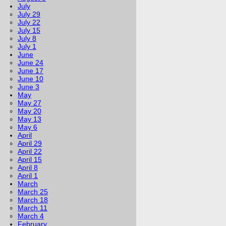
July
July 29
July 22
July 15
July 8
July 1
June
June 24
June 17
June 10
June 3
May
May 27
May 20
May 13
May 6
April
April 29
April 22
April 15
April 8
April 1
March
March 25
March 18
March 11
March 4
February