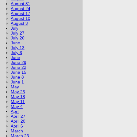
August 31
August 24
August 17
August 10
August 3
July
July 27
July 20
June
July 13
July 6
June
June 29
June 22
June 15
June 8
June 1
May
May 25
May 18
May 11
May 4
April
April 27
April 20
April 6
March
March 23