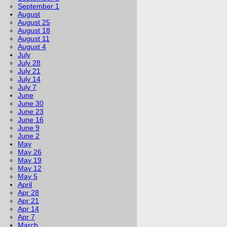
September 1
August
August 25
August 18
August 11
August 4
July
July 28
July 21
July 14
July 7
June
June 30
June 23
June 16
June 9
June 2
May
May 26
May 19
May 12
May 5
April
Apr 28
Apr 21
Apr 14
Apr 7
March