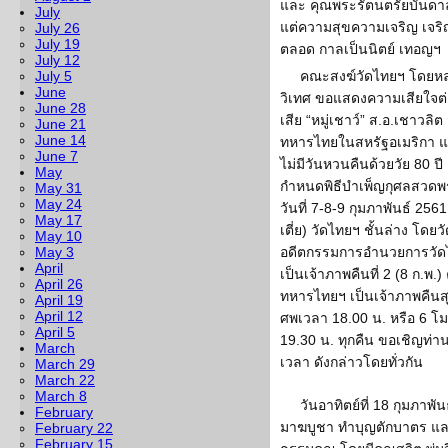
และ คุณพระรัตนตรัยบันดาล
July
แต่ความสุขความเจริญ เจร
July 26
July 19
ตลอด กาลเป็นนิตย์ เทอญฯ
July 12
July 5
คณะสงฆ์วัดไทยฯ โดยหล
June
วิเทศ ขอแสดงความเสียใจต่อ
June 28
เสีย “หมู่เชาว์” ส.อ.เชาว
June 21
June 14
ทหารไทยในสหรัฐอเมริกา แ
June 7
ไม่มีวันหวนคืนด้วยวัย 80 ปี 
May
กำหนดพิธีบำเพ็ญกุศลสวดพ
May 31
May 24
วันที่ 7-8-9 กุมภาพันธ์ 
May 17
เตี่ย) วัดไทยฯ ชั้นล่าง โดย
May 10
May 3
อดีตกรรมการอำนวยการวัด
April
เป็นเจ้าภาพคืนที่ 2 (8 ก.
April 26
ทหารไทยฯ เป็นเจ้าภาพคืนสุ
April 19
April 12
ศพเวลา 18.00 น. หรือ 6 โมง
April 5
19.30 น. ทุกคืน ขอเชิญท่า
March
เวลา ดังกล่าวโดยทั่วกัน
March 29
March 22
March 8
วันอาทิตย์ที่ 18 กุมภาพ
February
มาฆบูชา ทำบุญตักบาตร แล
February 22
February 15