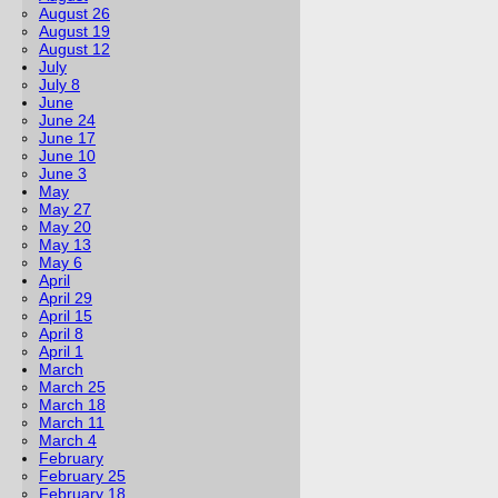
August 26
August 19
August 12
July
July 8
June
June 24
June 17
June 10
June 3
May
May 27
May 20
May 13
May 6
April
April 29
April 15
April 8
April 1
March
March 25
March 18
March 11
March 4
February
February 25
February 18