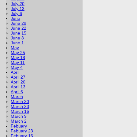
July 20
July 13
July 6
June
June 29
June 22
June 15
June 8
June 1
May
May 25
May 18
May 11
May 4
April
April 27
April 20
April 13
April 6
March
March 30
March 23
March 16
March 9
March 2
Febuary
Febuary 23
Febuary 16