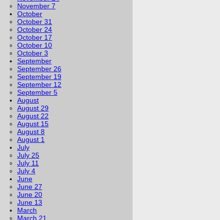
November 7
October
October 31
October 24
October 17
October 10
October 3
September
September 26
September 19
September 12
September 5
August
August 29
August 22
August 15
August 8
August 1
July
July 25
July 11
July 4
June
June 27
June 20
June 13
March
March 21