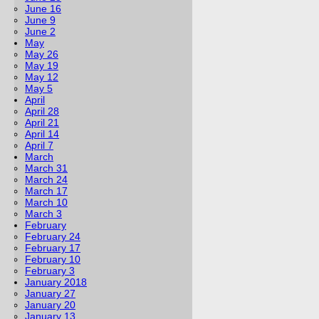
June 16
June 9
June 2
May
May 26
May 19
May 12
May 5
April
April 28
April 21
April 14
April 7
March
March 31
March 24
March 17
March 10
March 3
February
February 24
February 17
February 10
February 3
January 2018
January 27
January 20
January 13