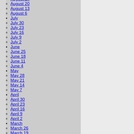
August 20
August 13
August 6
July
July 30
July 23
July 16
July 9
July 2
June
June 25
June 18
June 11
June 4
May
May 28
May 21
May 14
May 7
April
April 30
April 23
April 16
April 9
April 2
March
March 26
March 19