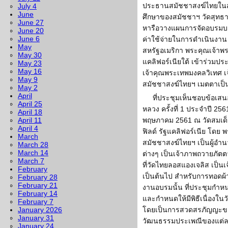
ประธานสมัชชาสงฆ์ไทยในสหร
July 4
June
ศึกษาของสมัชชาฯ วัดสุทธาวา
June 27
หารือวางแผนการจัดอบรมบา
June 20
June 6
ค่าใช้จ่ายในการดำเนินงา
May
สหรัฐอเมริกา พระคุณเจ้าพ
May 30
แคลิฟอร์เนียใต้ เข้าร่วมปร
May 23
May 16
เจ้าคุณพระเทพมงคลวิเทศ เ
May 9
สมัชชาสงฆ์ไทยฯ เมตตาเป็
May 2
April
ที่ประชุมเห็นชอบข้อเส
April 25
หลวง ครั้งที่ 1 ประจำปี 256
April 18
April 11
พฤษภาคม 2561 ณ วัดสมเด็จ
April 4
ฟิลด์ รัฐแคลิฟอร์เนีย โดย
March
สมัชชาสงฆ์ไทยฯ เป็นผู้อ
March 28
March 14
ต่างๆ เป็นเจ้าภาพถวายภัต
March 7
ที่วัดไทยลอสแองเจลิส เป็นเ
February
เป็นต้นไป สำหรับการทอดผ้า
February 28
February 21
งานอบรมนั้น ที่ประชุมกำหน
February 14
และกำหนดให้มีพิธีเนื่องในว
February 7
January 2026
โดยเป็นการสวดสรภัญญะขอ
January 31
วัฒนธรรมประเพณีของแต่ละ
January 24