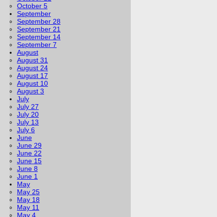
October 5
September
September 28
September 21
September 14
September 7
August
August 31
August 24
August 17
August 10
August 3
July
July 27
July 20
July 13
July 6
June
June 29
June 22
June 15
June 8
June 1
May
May 25
May 18
May 11
May 4