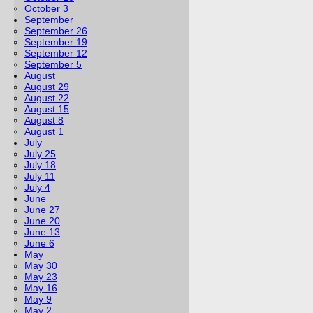
October 3
September
September 26
September 19
September 12
September 5
August
August 29
August 22
August 15
August 8
August 1
July
July 25
July 18
July 11
July 4
June
June 27
June 20
June 13
June 6
May
May 30
May 23
May 16
May 9
May 2