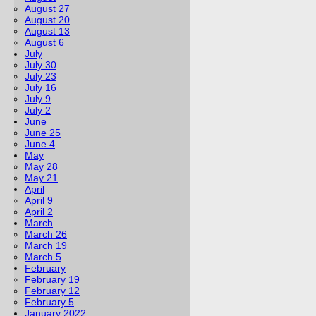
August 27
August 20
August 13
August 6
July
July 30
July 23
July 16
July 9
July 2
June
June 25
June 4
May
May 28
May 21
April
April 9
April 2
March
March 26
March 19
March 5
February
February 19
February 12
February 5
January 2022