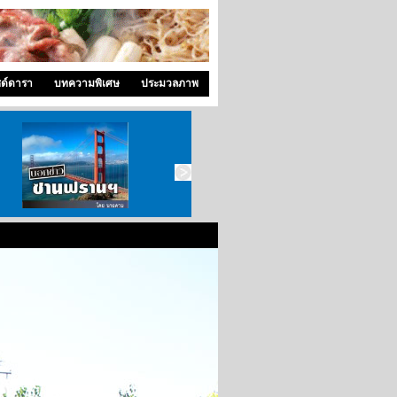
ซด์ดารา
บทความพิเศษ
ประมวลภาพ
บอกข่าว ซานฟราน
ท่องไปใน San Francisco
สังคมซีแอตเติ้ล