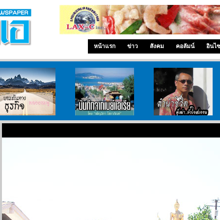
หน้าแรก
ข่าว
สังคม
คอลัมน์
อินไ
บนเส้นทางธุรกิจ
บันทึกจากเบย์เอเรีย
ลำนำ..ชีวิต