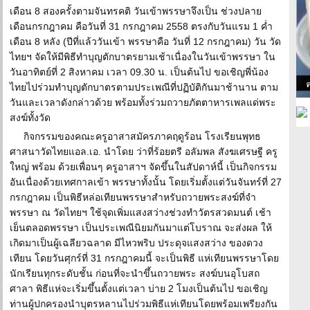
เดือน 8 สองครั้งตามจันทรคติ วันเข้าพรรษาจึงเป็น ช่วงปลาย
เดือนกรกฎาคม คือวันที่ 31 กรกฎาคม 2558 ตรงกับวันแรม 1 ค่ำ
เดือน 8 หลัง (ปีที่แล้ววันเข้า พรรษาคือ วันที่ 12 กรกฎาคม) วัน วัด
ไทยฯ จัดให้มีพิธีทำบุญตักบาตรยามเช้าเนื่องในวันเข้าพรรษา ใน
วันอาทิตย์ที่ 2 สิงหาคม เวลา 09.30 น. เป็นต้นไป ขอเชิญพี่น้อง
ไทยไปร่วมทำบุญตักบาตรตามประเพณีที่ปฏิบัติกันมาช้านาน ตาม
วันและเวลาดังกล่าวด้วย พร้อมทั้งร่วมถวายภัตตาหารเพลแด่พระ
สงฆ์ทั้งวัด
กิจกรรมของคณะครูอาสาสมัครภาคฤดูร้อน โรงเรียนพุทธ
ศาสนาวัดไทยแอล.เอ. นำโดย ว่าที่ร้อยตรี อลัมพล สังฆเศรษฐี ครู
ใหญ่ พร้อม ด้วยเพื่อนๆ ครูอาสาฯ จัดขึ้นในสัปดาห์นี้ เป็นกิจกรรม
อันเนื่องด้วยเทศกาลเข้า พรรษาทั้งนั้น โดยเริ่มตั้งแต่วันจันทร์ที่ 27
กรกฎาคม เป็นพิธีหล่อเทียนพรรษาสำหรับถวายพระสงฆ์ที่จำ
พรรษา ณ วัดไทยฯ ใช้จุดเพิ่มแสงสว่างช่วงทำวัตรสวดมนต์ เช้า
เย็นตลอดพรรษา เป็นประเพณีนิยมกันมาแต่โบราณ จะส่งผล ให้
เกิดมาเป็นผู้เฉลียวฉลาด มีไหวพริบ ประดุจแสงสว่าง ของดวง
เทียน โดยวันศุกร์ที่ 31 กรกฎาคมนี้ จะเป็นพิธี แห่เทียนพรรษาโดย
นักเรียนทุกระดับชั้น ก่อนที่จะนำขึ้นถวายพระ สงฆ์บนอุโบสถ
ศาลา พิธีแห่จะเริ่มขึ้นตั้งแต่เวลา บ่าย 2 โมงเป็นต้นไป ขอเชิญ
ท่านผู้ปกครองนำบุตรหลานไปร่วมพิธีแห่เทียนโดยพร้อมเพรียงกัน