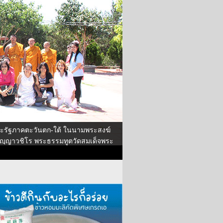
ะรัฐภาคตะวันตก-ใต้ ในนามพระสงฆ์
ปญฺญาวชิโร พระธรรมทูตวัดสมเด็จพระ