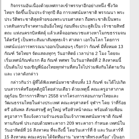
กิจกรรมอันเนื่องด้วยเทศกาลเข้าพรรษาอีกอย่างหนึ่ง ซึ่งวัด
ไทยฯ จัดขึ้นเป็นประจำทุกปี คือ การเทศน์มหาชาติ พรรณนา พระ
ประวัติพระชาติสุดท้ายของพระบรมศาสดา ถือพระชาติเป็นพระ
เวสสันดรบริจาคทานอันยิ่งใหญ่ ก่อนที่จะประสูติเป็น เจ้าชายสิทธั
ตถะ แห่งนครกบิลพัสดุ์ แล้วเสด็จออกผนวชแสวงหาโมกขธรรมจน
ได้ตรัสรู้ เป็นพระสัมมาสัมพุทธเจ้า ศาสดา เอกในโลก โดยการ
เทศน์แบ่งการพรรณนาออกเป็นตอนๆ เรียกว่า กัณฑ์ มีทั้งหมด 13
กัณฑ์ วัดไทยฯ จัดแสดงทุกๆ วันอาทิตย์ เวลาบ่าย 2 โมง โดยจะ
เริ่มเทศน์กัณฑ์แรก คือ กัณฑ์ ทศพร ในวันอาทิตย์ที่ 2 สิงหาคมนี้
เป็นต้นไป ขอเชิญพี่น้องไทยทุกท่านที่สนใจไปร่วมฟังกันได้ตามวัน
และ เวลาดังกล่าว
กล่าวกันว่า ผู้ที่ได้ฟังเทศน์มหาชาติจบทั้ง 13 กัณฑ์ จะได้ไปเกิด
บนสวรรค์หรือสุคติภูมิโดยส่วนเดียว ด้วยเหตุนี้ คณะครูอาสาภาค
ฤดูร้อน ปีการการศึกษา 2558 จากโครงการสอนภาษาไทยและ
วัฒนธรรมไทยในต่างประเทศ คณะครุศาสตร์ จุฬาฯ โดย ว่าที่ร้อย
ตรี อลัมพล สังฆเศรษฐี ครูใหญ่ หรือหัวหน้าคณะ พร้อมด้วยเพื่อน
ครูอาสาฯ จึงแจ้งความจำนงขอเป็นเจ้าภาพเทศน์มหาชาติ กัณฑ์
ทานกัณฑ์ ประกอบด้วยพระคาถา 209 พระคาถา กำหนด เทศน์ใน
วันอาทิตย์ที่ 16 สิงหาคม ที่จะถึงนี้ โดยวันเสาร์ที่ 8 และวันเสาร์ที่
15 สิงหาคม คณะครูจะได้จัดทีมงาน “มหาชาติทรงเครื่อง” เป็นลูก