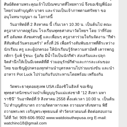
ศิษย์ติดตามพระคุณเจ้าไปบิณฑบาตที่ไทยทาวน์ จึงขอเชิญพี่น้อง
ไทยร่วมทำบุญตัก บาตร และร่วมเป็นเจ้าภาพตามศรัทธา ขอ
อนุโมทนาบุญมา ณ โอกาสนี้
วันอาทิตย์ที่ 2 สิงหาคม นี้ เริ่มเวลา 10.30 น. เป็นต้นไป คณะ
ครูอาสาภาคฤดูร้อน โรงเรียนพุทธศาสนาวัดไทยฯ โดย ว่าที่ร้อย
ตรี อลัมพล สังฆเศรษฐี และเพื่อนๆ ครูอาสาร่วมใจกันจัดงาน “กีฬา
สีสัมพันธ์วันครอบครัว” ครั้งที่ 26 เพื่อสร้างสัมพันธภาพที่ดีระหว่าง
นักเรียน ครู และผู้ปกครอง ให้นักเรียนรู้จักความสามัคคี เคารพกฎ
กติกา รู้แพ้ รู้ชนะ รู้อภัย มีน้ำใจเป็นนักกีฬา ส่งเสริมและปลุก
จิตสำนึกให้เป็นมีเจตคติที่ดี ร่วมอนุรักษ์กีฬาและการละเล่นของ
ไทย ขอเชิญผู้ปกครองทุกท่านนำบุตรหลานไปร่วมแข่งขัน และนำ
อาหาร Pot Luck ไปร่วมกันรับประทานโดยพร้อม เพรียงกัน
วัดพระธาตุดอยสุเทพ USA เมืองชิโนฮิลส์ ขอเชิญ
พุทธศาสนิกชนร่วมบำเพ็ญบุญวันแม่แห่งชาติ “12 สิงหา มหา
ราชินี” วันอาทิตย์ที่ 9 สิงหาคม 2558 ตั้งแต่เวลา 10.00 น. เป็นต้น
ไป ทำบุญตักบาตร ถวายภัตตาหารเพล ถวายมหาสังฆทาน พิธี
ถวายพระพร เจริญพระพุทธมนต์ ทำวัตรสวดมนต์ ติดต่อสอบถาม
ได้ที่ Tel: 909-606-9502 www.watdoisuthepusa.org E-mail:
watchino18@gmail.com