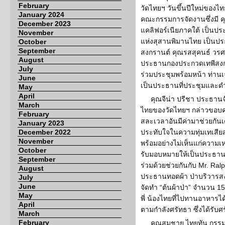
February
วัดไทยฯ วันขึ้นปีใหม่ของไทย
January 2024
คณะกรรมการจัดงานซึ่งมี ค
December 2023
แคลิฟอร์เนียภาคใต้ เป็นปร
November
แห่งสุสานพิมานไทย เป็นปร
October
September
สงกรานต์ คุณรสสุคนธ์ วรศ
August
ประธานกองประกวดเทพีสงก
July
ร่วมประชุมพร้อมหน้า ท่านเจ
June
เป็นประธานที่ประชุมและด
May
April
คุณจีน่า ปรีชา ประธาน
March
ไทยของวัดไทยฯ กล่าวขอบค
February
สละเวลาอันมีค่ามาช่วยกันเ
January 2023
December 2022
ประทับใจในความทุ่มเทเสีย
November
พร้อมอย่างไม่เห็นแก่ความเหนื
October
รับมอบหมายให้เป็นประธานจั
September
ร่วมด้วยช่วยกันกับ Mr. Ral
August
ประธานทอดผ้า ป่าบริวารสงก
July
June
จัดทำ “ต้นผ้าป่า” จำนวน 15
May
พี่ น้องไทยที่ไปทานอาหารได
April
ตามกำลังศรัทธา ซึ่งได้รับศร
March
February
คุณสมชาย ไทยทัน กรรม