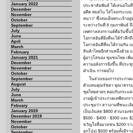
January 2022
ประชาสัมพันธ์ ได้เสนอในที
December
อดีต ห่มสไบ ใส่โจงกระเบน
November
หนาว” ซึ่งสมเด็จพระเจ้าอยู่
October
ระหว่างวันที่ 8 กุมภาพันธ์ ถ
September
July
เทศกาลสงกรานต์คือวันขึ้น
June
โอกาสอันดียิ่งที่จะได้รำลึก
April
โอกาสอันดีที่จะได้ร่วมกัน
March
สินค้าไทยอีกส่วนหนึ่งด้วย
February
January 2021
ผู้อาวุโสของ ชุมชนไทย เพิ
December
ความอลังการยิ่งขึ้น ที่ป
November
ดำเนิน การต่อไป
October
September
ในส่วนของการประกวดเท
August
ตัวแทนคุณรัชดา คุณาธรรม ซ
July
ชุดไทยสวยๆ ตอบรับกระแสล
June
งามผู้เข้าประกวดเทพีสงกรานต
March
ประชุมว่า สาวงามที่ชนะเลิ
Febuary
January 2020
เป็นเงินสด $800 ส่วนรองชนะ
December 2019
$500 - $400 - $300 และ $
November
ขวัญใจสื่อมวลชน $200 ราง
October
ลูกโป่ง) $500 พร้อมทั้งมีร
September