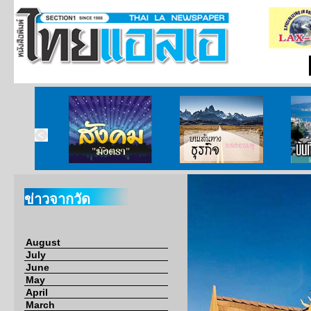
ากกงสุล
สังคมมังตรา
บนเส้นทางธุรกิจ
บั
ข่าวจากวัด
August
July
June
May
April
March