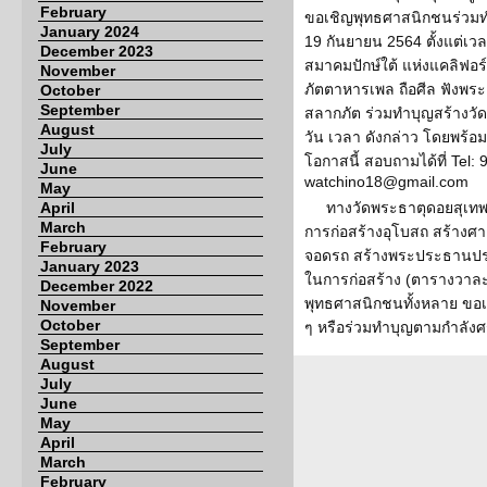
February
ขอเชิญพุทธศาสนิกชนร่วมทำ
January 2024
19 กันยายน 2564 ตั้งแต่เ
December 2023
สมาคมปักษ์ใต้ แห่งแคลิฟอร
November
ภัตตาหารเพล ถือศีล ฟังพ
October
September
สลากภัต ร่วมทำบุญสร้างวั
August
วัน เวลา ดังกล่าว โดยพร้
July
โอกาสนี้ สอบถามได้ที่ Tel:
June
watchino18@gmail.com
May
April
ทางวัดพระธาตุดอยสุเทพ 
March
การก่อสร้างอุโบสถ สร้างศาล
February
จอดรถ สร้างพระประธานประ
January 2023
ในการก่อสร้าง (ตารางวาละ
December 2022
พุทธศาสนิกชนทั้งหลาย ขอเ
November
October
ๆ หรือร่วมทำบุญตามกำลังศ
September
August
July
June
May
April
March
February