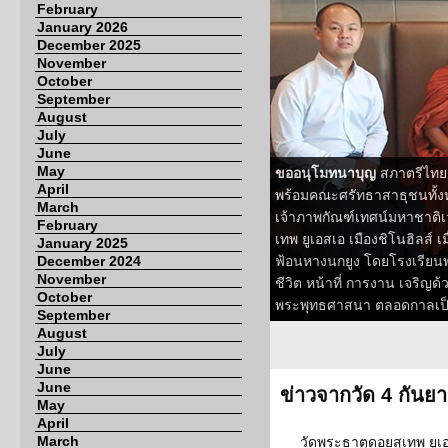
February
January 2026
December 2025
November
October
September
August
July
June
May
ขออนุโมทนาบุญ
สภาตรีไทย 
April
พร้อมคณะศรัทธาสาธุชนทั้ง
March
เจ้าภาพกัณฑ์เทศน์มหาชาติเ
February
เทพ ยูเอสเอ เมืองชิโนฮิลส์ เ
January 2025
December 2024
ฟ้อนหางนกยูง โดยโรงเรียนพ
November
ชีวิต หน้าที่ การงาน เจริญ
October
พระพุทธศาสนา ตลอดกาลเป็น
September
August
July
June
June
ข่าวจากวัด 4 กันย
May
April
March
วัดพระธาตุดอยสุเทพ ยูเอ