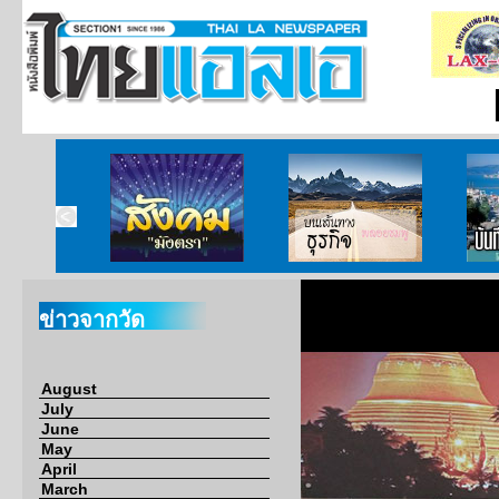
ากกงสุล
สังคมมังตรา
บนเส้นทางธุรกิจ
บั
ข่าวจากวัด
August
July
June
May
April
March