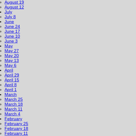
August 19
August 12
July
July 8
June
June 24
June 17
June 10
June 3
May
May 27
May 20
May 13
May 6
April
April 29
April 15
April 8
April 1
March
March 25
March 18
March 11
March 4
February
February 25
February 18
February 11