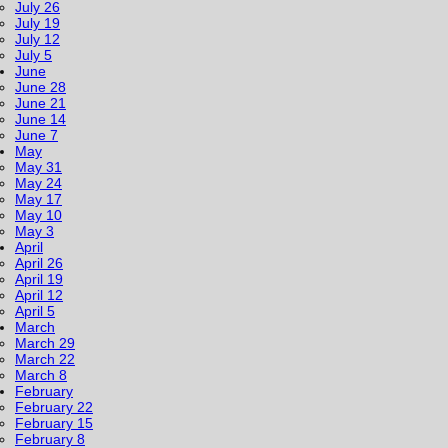
July 26
July 19
July 12
July 5
June
June 28
June 21
June 14
June 7
May
May 31
May 24
May 17
May 10
May 3
April
April 26
April 19
April 12
April 5
March
March 29
March 22
March 8
February
February 22
February 15
February 8