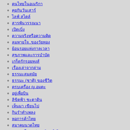
คนไทยในอเมริกา
คุยกันวันเสาร์
ไลฟ์ สไตล์
สารพันวรรณนา
เปิดเบิ่ง
ความจริงหรือความคิด
ลมหายใจ..ของวัยทอง
ย้อนรอยแห่งกาลเวลา
สุขภาพและการบำบัด
เกร็ดรักรอยหงส์
เรื่องเล่าจากล่าม
ธรรมะสมสมัย
ธรรมะ (ชาติ) ของชีวิต
ครบเครื่อง ญ.อมตะ
อยู่เพื่อบิน
ลิขิตฟ้า ชะตาดิน
เห็นมา เขียนไป
กินรำทำเพลง
หอการค้าไทย
สมาคมนวดไทย