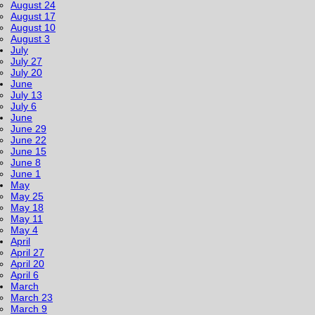
August 24
August 17
August 10
August 3
July
July 27
July 20
June
July 13
July 6
June
June 29
June 22
June 15
June 8
June 1
May
May 25
May 18
May 11
May 4
April
April 27
April 20
April 6
March
March 23
March 9