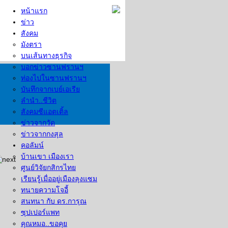
หน้าแรก
ข่าว
สังคม
มังตรา
บนเส้นทางธุรกิจ
บอกข่าวซานฟรานฯ
ท่องไปในซานฟรานฯ
บันทึกจากเบย์เอเรีย
ลำนำ..ชีวิต
สังคมซีแอตเติ้ล
ข่าวจากวัด
ข่าวจากกงสุล
คอลัมน์
บ้านเขา เมืองเรา
ศูนย์วิจัยกสิกรไทย
เรียนรู้เมื่ออยู่เมืองลุงแซม
ทนายความโจอี้
สนทนา กับ ดร.การุณ
ซุปเปอร์แพท
คุณหมอ..ขอคุย